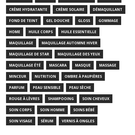
CRÈME HYDRATANTE
CRÈME SOLAIRE
DÉMAQUILLANT
FOND DE TEINT
GEL DOUCHE
GLOSS
GOMMAGE
HOME
HUILE CORPS
HUILE ESSENTIELLE
MAQUILLAGE
MAQUILLAGE AUTOMNE HIVER
MAQUILLAGE DE STAR
MAQUILLAGE DES YEUX
MAQUILLAGE ÉTÉ
MASCARA
MASQUE
MASSAGE
MINCEUR
NUTRITION
OMBRE À PAUPIÈRES
PARFUM
PEAU SENSIBLE
PEAU SÈCHE
ROUGE À LÈVRES
SHAMPOOING
SOIN CHEVEUX
SOIN CORPS
SOIN HOMME
SOINS BÉBÉ
SOIN VISAGE
SÉRUM
VERNIS À ONGLES