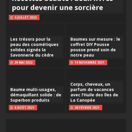
pour devenir une sorcière
4 JUILLET 2022
Les trésors pour la
Baumes sur mesure : le
peau des cosmétiques
coffret DIY Pousse
solides signés la
pousse prend soin de
Savonnerie du cèdre
notre peau
29 MAI 2022
14 NOVEMBRE 2021
Corps, cheveux, un
Baume multi-usages,
parfum de vacances
démaquillant solide : de
avec l’Huile des îles de
Superbon produits
La Canopée
6 AOÛT 2021
28 FÉVRIER 2021