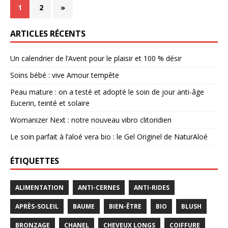
1
2
»
ARTICLES RÉCENTS
Un calendrier de l’Avent pour le plaisir et 100 % désir
Soins bébé : vive Amour tempête
Peau mature : on a testé et adopté le soin de jour anti-âge
Eucerin, teinté et solaire
Womanizer Next : notre nouveau vibro clitoridien
Le soin parfait à l’aloé vera bio : le Gel Originel de NaturAloé
ÉTIQUETTES
ALIMENTATION
ANTI-CERNES
ANTI-RIDES
APRÈS-SOLEIL
BAUME
BIEN-ÊTRE
BIO
BLUSH
BRONZAGE
CHANEL
CHEVEUX LONGS
COIFFURE