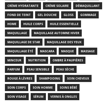
CRÈME HYDRATANTE
CRÈME SOLAIRE
DÉMAQUILLANT
FOND DE TEINT
GEL DOUCHE
GLOSS
GOMMAGE
HOME
HUILE CORPS
HUILE ESSENTIELLE
MAQUILLAGE
MAQUILLAGE AUTOMNE HIVER
MAQUILLAGE DE STAR
MAQUILLAGE DES YEUX
MAQUILLAGE ÉTÉ
MASCARA
MASQUE
MASSAGE
MINCEUR
NUTRITION
OMBRE À PAUPIÈRES
PARFUM
PEAU SENSIBLE
PEAU SÈCHE
ROUGE À LÈVRES
SHAMPOOING
SOIN CHEVEUX
SOIN CORPS
SOIN HOMME
SOINS BÉBÉ
SOIN VISAGE
SÉRUM
VERNIS À ONGLES