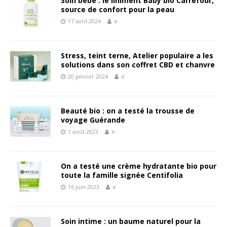
Soin bébé : le liniment Baby bio Carrefour,
source de confort pour la peau
17 avril 2024
e
Stress, teint terne, Atelier populaire a les
solutions dans son coffret CBD et chanvre
20 janvier 2024
e
Beauté bio : on a testé la trousse de
voyage Guérande
1 août 2023
e
On a testé une crème hydratante bio pour
toute la famille signée Centifolia
16 juin 2023
e
Soin intime : un baume naturel pour la