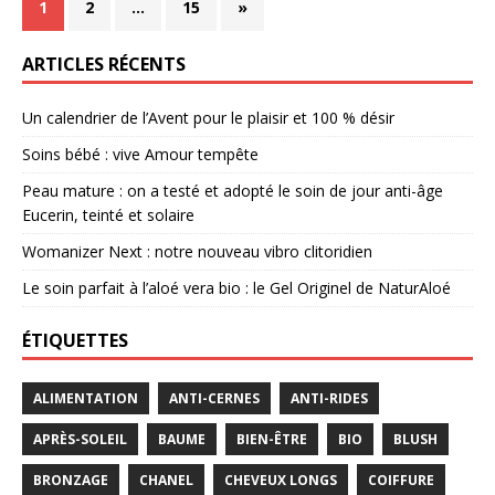
1
2
…
15
»
ARTICLES RÉCENTS
Un calendrier de l’Avent pour le plaisir et 100 % désir
Soins bébé : vive Amour tempête
Peau mature : on a testé et adopté le soin de jour anti-âge
Eucerin, teinté et solaire
Womanizer Next : notre nouveau vibro clitoridien
Le soin parfait à l’aloé vera bio : le Gel Originel de NaturAloé
ÉTIQUETTES
ALIMENTATION
ANTI-CERNES
ANTI-RIDES
APRÈS-SOLEIL
BAUME
BIEN-ÊTRE
BIO
BLUSH
BRONZAGE
CHANEL
CHEVEUX LONGS
COIFFURE