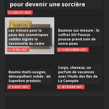
pour devenir une sorcière
4 JUILLET 2022
Les trésors pour la
Baumes sur mesure : le
peau des cosmétiques
coffret DIY Pousse
solides signés la
pousse prend soin de
Savonnerie du cèdre
notre peau
29 MAI 2022
14 NOVEMBRE 2021
Corps, cheveux, un
Baume multi-usages,
parfum de vacances
démaquillant solide : de
avec l’Huile des îles de
Superbon produits
La Canopée
6 AOÛT 2021
28 FÉVRIER 2021