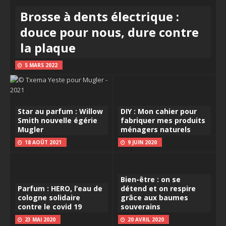
Brosse à dents électrique :
douce pour nous, dure contre
la plaque
5 MARS 2022
Star au parfum : Willow
DIY : Mon cahier pour
Smith nouvelle égérie
fabriquer mes produits
Mugler
ménagers naturels
18 AOÛT 2021
9 JUIN 2020
Bien-être : on se
Parfum : HERO, l’eau de
détend et on respire
cologne solidaire
grâce aux baumes
contre le covid 19
souverains
23 MAI 2020
20 AVRIL 2020