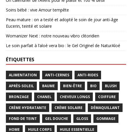
Un calendrier de l’Avent pour le plaisir et 100 % désir
Soins bébé : vive Amour tempête
Peau mature : on a testé et adopté le soin de jour anti-âge
Eucerin, teinté et solaire
Womanizer Next : notre nouveau vibro clitoridien
Le soin parfait à l’aloé vera bio : le Gel Originel de NaturAloé
ÉTIQUETTES
ALIMENTATION
ANTI-CERNES
ANTI-RIDES
APRÈS-SOLEIL
BAUME
BIEN-ÊTRE
BIO
BLUSH
BRONZAGE
CHANEL
CHEVEUX LONGS
COIFFURE
CRÈME HYDRATANTE
CRÈME SOLAIRE
DÉMAQUILLANT
FOND DE TEINT
GEL DOUCHE
GLOSS
GOMMAGE
HOME
HUILE CORPS
HUILE ESSENTIELLE