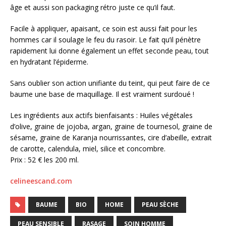
âge et aussi son packaging rétro juste ce qu’il faut.
Facile à appliquer, apaisant, ce soin est aussi fait pour les
hommes car il soulage le feu du rasoir. Le fait qu’il pénètre
rapidement lui donne également un effet seconde peau, tout
en hydratant l’épiderme.
Sans oublier son action unifiante du teint, qui peut faire de ce
baume une base de maquillage. Il est vraiment surdoué !
Les ingrédients aux actifs bienfaisants : Huiles végétales
d’olive, graine de jojoba, argan, graine de tournesol, graine de
sésame, graine de Karanja nourrissantes, cire d’abeille, extrait
de carotte, calendula, miel, silice et concombre.
Prix : 52 € les 200 ml.
celineescand.com
BAUME
BIO
HOME
PEAU SÈCHE
PEAU SENSIBLE
RASAGE
SOIN HOMME