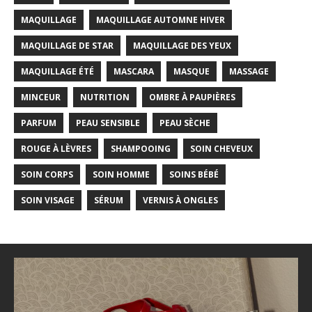
MAQUILLAGE
MAQUILLAGE AUTOMNE HIVER
MAQUILLAGE DE STAR
MAQUILLAGE DES YEUX
MAQUILLAGE ÉTÉ
MASCARA
MASQUE
MASSAGE
MINCEUR
NUTRITION
OMBRE À PAUPIÈRES
PARFUM
PEAU SENSIBLE
PEAU SÈCHE
ROUGE À LÈVRES
SHAMPOOING
SOIN CHEVEUX
SOIN CORPS
SOIN HOMME
SOINS BÉBÉ
SOIN VISAGE
SÉRUM
VERNIS À ONGLES