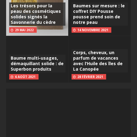
Les trésors pour la
Baumes sur mesure : le
peau des cosmétiques
coffret DIY Pousse
solides signés la
pousse prend soin de
Savonnerie du cèdre
notre peau
29 MAI 2022
14 NOVEMBRE 2021
Corps, cheveux, un
Baume multi-usages,
parfum de vacances
démaquillant solide : de
avec l’Huile des îles de
Superbon produits
La Canopée
6 AOÛT 2021
28 FÉVRIER 2021