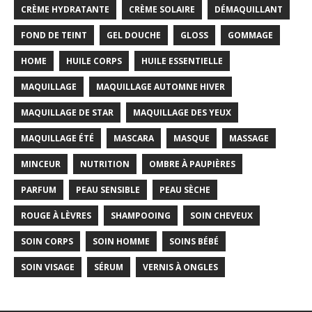
CRÈME HYDRATANTE
CRÈME SOLAIRE
DÉMAQUILLANT
FOND DE TEINT
GEL DOUCHE
GLOSS
GOMMAGE
HOME
HUILE CORPS
HUILE ESSENTIELLE
MAQUILLAGE
MAQUILLAGE AUTOMNE HIVER
MAQUILLAGE DE STAR
MAQUILLAGE DES YEUX
MAQUILLAGE ÉTÉ
MASCARA
MASQUE
MASSAGE
MINCEUR
NUTRITION
OMBRE À PAUPIÈRES
PARFUM
PEAU SENSIBLE
PEAU SÈCHE
ROUGE À LÈVRES
SHAMPOOING
SOIN CHEVEUX
SOIN CORPS
SOIN HOMME
SOINS BÉBÉ
SOIN VISAGE
SÉRUM
VERNIS À ONGLES