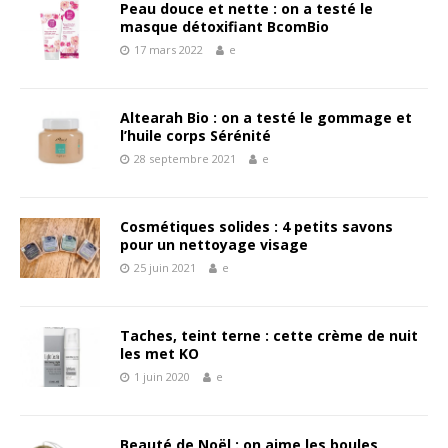
Peau douce et nette : on a testé le
masque détoxifiant BcomBio
17 mars 2022
e
Altearah Bio : on a testé le gommage et
l’huile corps Sérénité
28 septembre 2021
e
Cosmétiques solides : 4 petits savons
pour un nettoyage visage
25 juin 2021
e
Taches, teint terne : cette crème de nuit
les met KO
1 juin 2020
e
Beauté de Noël : on aime les boules