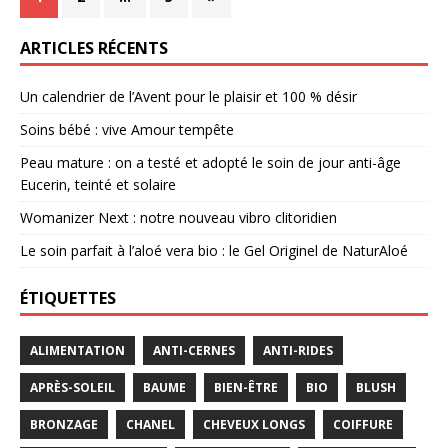
ARTICLES RÉCENTS
Un calendrier de l’Avent pour le plaisir et 100 % désir
Soins bébé : vive Amour tempête
Peau mature : on a testé et adopté le soin de jour anti-âge
Eucerin, teinté et solaire
Womanizer Next : notre nouveau vibro clitoridien
Le soin parfait à l’aloé vera bio : le Gel Originel de NaturAloé
ÉTIQUETTES
ALIMENTATION
ANTI-CERNES
ANTI-RIDES
APRÈS-SOLEIL
BAUME
BIEN-ÊTRE
BIO
BLUSH
BRONZAGE
CHANEL
CHEVEUX LONGS
COIFFURE