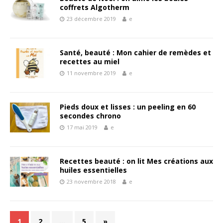
coffrets Algotherm
23 décembre 2019
e
Santé, beauté : Mon cahier de remèdes et
recettes au miel
11 novembre 2019
e
Pieds doux et lisses : un peeling en 60
secondes chrono
17 mai 2019
e
Recettes beauté : on lit Mes créations aux
huiles essentielles
23 novembre 2018
e
1
2
…
5
»