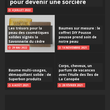
pour devenir une sorcière
4 JUILLET 2022
Les trésors pour la
Baumes sur mesure : le
peau des cosmétiques
coffret DIY Pousse
solides signés la
pousse prend soin de
Savonnerie du cèdre
notre peau
29 MAI 2022
14 NOVEMBRE 2021
Corps, cheveux, un
Baume multi-usages,
parfum de vacances
démaquillant solide : de
avec l’Huile des îles de
Superbon produits
La Canopée
6 AOÛT 2021
28 FÉVRIER 2021