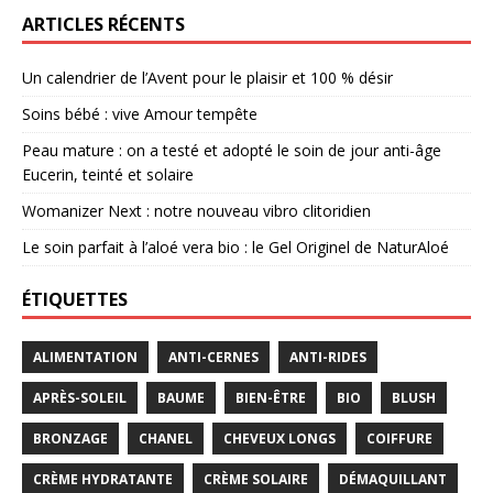
ARTICLES RÉCENTS
Un calendrier de l’Avent pour le plaisir et 100 % désir
Soins bébé : vive Amour tempête
Peau mature : on a testé et adopté le soin de jour anti-âge
Eucerin, teinté et solaire
Womanizer Next : notre nouveau vibro clitoridien
Le soin parfait à l’aloé vera bio : le Gel Originel de NaturAloé
ÉTIQUETTES
ALIMENTATION
ANTI-CERNES
ANTI-RIDES
APRÈS-SOLEIL
BAUME
BIEN-ÊTRE
BIO
BLUSH
BRONZAGE
CHANEL
CHEVEUX LONGS
COIFFURE
CRÈME HYDRATANTE
CRÈME SOLAIRE
DÉMAQUILLANT