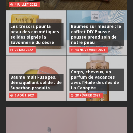
4 JUILLET 2022
Les trésors pour la
Baumes sur mesure : le
peau des cosmétiques
coffret DIY Pousse
solides signés la
pousse prend soin de
Savonnerie du cèdre
notre peau
29 MAI 2022
14 NOVEMBRE 2021
Corps, cheveux, un
Baume multi-usages,
parfum de vacances
démaquillant solide : de
avec l’Huile des îles de
Superbon produits
La Canopée
6 AOÛT 2021
28 FÉVRIER 2021