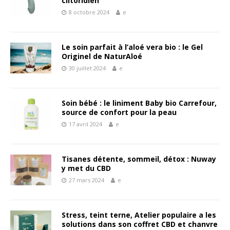
clitoridien
8 octobre 2024
e
Le soin parfait à l’aloé vera bio : le Gel
Originel de NaturAloé
30 juillet 2024
e
Soin bébé : le liniment Baby bio Carrefour,
source de confort pour la peau
17 avril 2024
e
Tisanes détente, sommeil, détox : Nuway
y met du CBD
27 mars 2024
e
Stress, teint terne, Atelier populaire a les
solutions dans son coffret CBD et chanvre