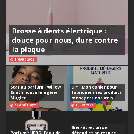
Brosse à dents électrique :
douce pour nous, dure contre
la plaque
5 MARS 2022
Star au parfum : Willow
DIY : Mon cahier pour
Smith nouvelle égérie
fabriquer mes produits
Mugler
ménagers naturels
18 AOÛT 2021
9 JUIN 2020
Bien-être : on se
Parfum : HERO, l’eau de
détend et on respire