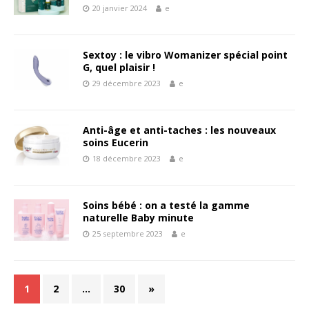
20 janvier 2024
e
Sextoy : le vibro Womanizer spécial point
G, quel plaisir !
29 décembre 2023
e
Anti-âge et anti-taches : les nouveaux
soins Eucerin
18 décembre 2023
e
Soins bébé : on a testé la gamme
naturelle Baby minute
25 septembre 2023
e
1
2
…
30
»