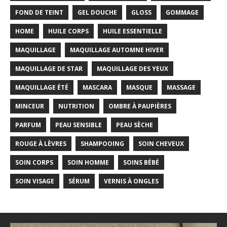
FOND DE TEINT
GEL DOUCHE
GLOSS
GOMMAGE
HOME
HUILE CORPS
HUILE ESSENTIELLE
MAQUILLAGE
MAQUILLAGE AUTOMNE HIVER
MAQUILLAGE DE STAR
MAQUILLAGE DES YEUX
MAQUILLAGE ÉTÉ
MASCARA
MASQUE
MASSAGE
MINCEUR
NUTRITION
OMBRE À PAUPIÈRES
PARFUM
PEAU SENSIBLE
PEAU SÈCHE
ROUGE À LÈVRES
SHAMPOOING
SOIN CHEVEUX
SOIN CORPS
SOIN HOMME
SOINS BÉBÉ
SOIN VISAGE
SÉRUM
VERNIS À ONGLES