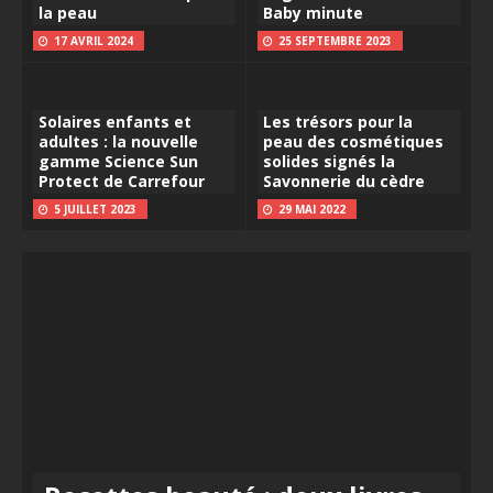
la peau
Baby minute
17 AVRIL 2024
25 SEPTEMBRE 2023
Solaires enfants et
Les trésors pour la
adultes : la nouvelle
peau des cosmétiques
gamme Science Sun
solides signés la
Protect de Carrefour
Savonnerie du cèdre
5 JUILLET 2023
29 MAI 2022