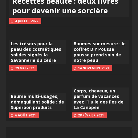
Recettes beauté : deux livres
pour devenir une sorcière
4 JUILLET 2022
Les trésors pour la
Baumes sur mesure : le
peau des cosmétiques
coffret DIY Pousse
solides signés la
pousse prend soin de
Savonnerie du cèdre
notre peau
29 MAI 2022
14 NOVEMBRE 2021
Corps, cheveux, un
Baume multi-usages,
parfum de vacances
démaquillant solide : de
avec l’Huile des îles de
Superbon produits
La Canopée
6 AOÛT 2021
28 FÉVRIER 2021