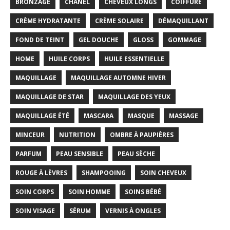
BRONZAGE
CHANEL
CHEVEUX LONGS
COIFFURE
CRÈME HYDRATANTE
CRÈME SOLAIRE
DÉMAQUILLANT
FOND DE TEINT
GEL DOUCHE
GLOSS
GOMMAGE
HOME
HUILE CORPS
HUILE ESSENTIELLE
MAQUILLAGE
MAQUILLAGE AUTOMNE HIVER
MAQUILLAGE DE STAR
MAQUILLAGE DES YEUX
MAQUILLAGE ÉTÉ
MASCARA
MASQUE
MASSAGE
MINCEUR
NUTRITION
OMBRE À PAUPIÈRES
PARFUM
PEAU SENSIBLE
PEAU SÈCHE
ROUGE À LÈVRES
SHAMPOOING
SOIN CHEVEUX
SOIN CORPS
SOIN HOMME
SOINS BÉBÉ
SOIN VISAGE
SÉRUM
VERNIS À ONGLES