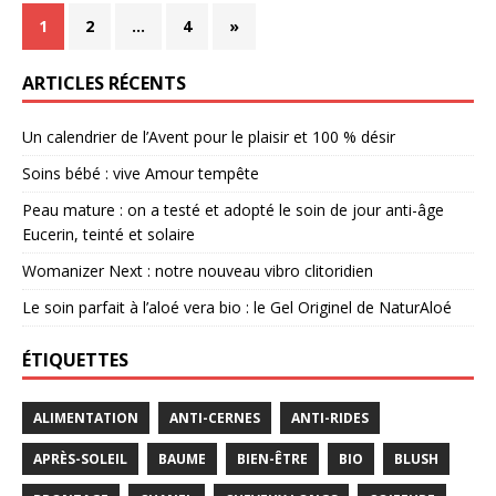
1
2
…
4
»
ARTICLES RÉCENTS
Un calendrier de l’Avent pour le plaisir et 100 % désir
Soins bébé : vive Amour tempête
Peau mature : on a testé et adopté le soin de jour anti-âge
Eucerin, teinté et solaire
Womanizer Next : notre nouveau vibro clitoridien
Le soin parfait à l’aloé vera bio : le Gel Originel de NaturAloé
ÉTIQUETTES
ALIMENTATION
ANTI-CERNES
ANTI-RIDES
APRÈS-SOLEIL
BAUME
BIEN-ÊTRE
BIO
BLUSH