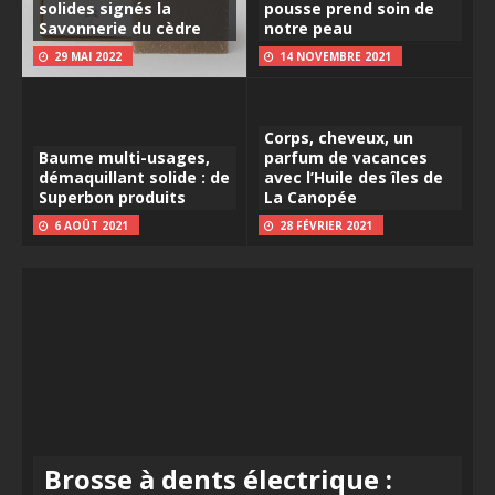
solides signés la
pousse prend soin de
Savonnerie du cèdre
notre peau
29 MAI 2022
14 NOVEMBRE 2021
Corps, cheveux, un
Baume multi-usages,
parfum de vacances
démaquillant solide : de
avec l’Huile des îles de
Superbon produits
La Canopée
6 AOÛT 2021
28 FÉVRIER 2021
Brosse à dents électrique :