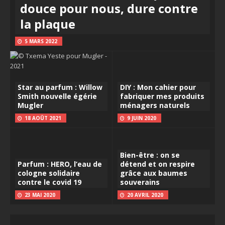
douce pour nous, dure contre
la plaque
5 MARS 2022
Star au parfum : Willow
DIY : Mon cahier pour
Smith nouvelle égérie
fabriquer mes produits
Mugler
ménagers naturels
18 AOÛT 2021
9 JUIN 2020
Bien-être : on se
Parfum : HERO, l’eau de
détend et on respire
cologne solidaire
grâce aux baumes
contre le covid 19
souverains
23 MAI 2020
20 AVRIL 2020