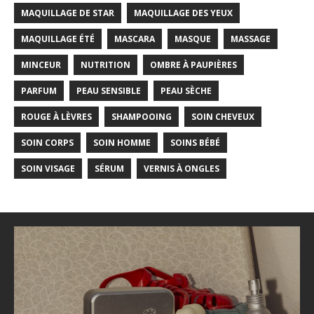
MAQUILLAGE DE STAR
MAQUILLAGE DES YEUX
MAQUILLAGE ÉTÉ
MASCARA
MASQUE
MASSAGE
MINCEUR
NUTRITION
OMBRE À PAUPIÈRES
PARFUM
PEAU SENSIBLE
PEAU SÈCHE
ROUGE À LÈVRES
SHAMPOOING
SOIN CHEVEUX
SOIN CORPS
SOIN HOMME
SOINS BÉBÉ
SOIN VISAGE
SÉRUM
VERNIS À ONGLES