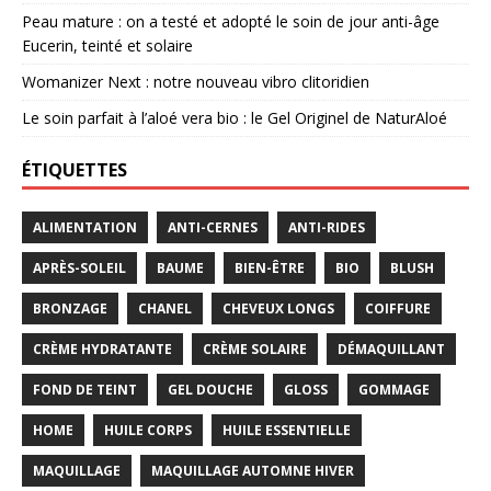
Peau mature : on a testé et adopté le soin de jour anti-âge
Eucerin, teinté et solaire
Womanizer Next : notre nouveau vibro clitoridien
Le soin parfait à l’aloé vera bio : le Gel Originel de NaturAloé
ÉTIQUETTES
ALIMENTATION
ANTI-CERNES
ANTI-RIDES
APRÈS-SOLEIL
BAUME
BIEN-ÊTRE
BIO
BLUSH
BRONZAGE
CHANEL
CHEVEUX LONGS
COIFFURE
CRÈME HYDRATANTE
CRÈME SOLAIRE
DÉMAQUILLANT
FOND DE TEINT
GEL DOUCHE
GLOSS
GOMMAGE
HOME
HUILE CORPS
HUILE ESSENTIELLE
MAQUILLAGE
MAQUILLAGE AUTOMNE HIVER