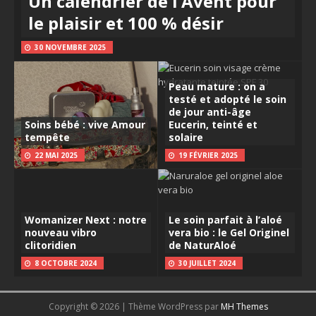
Un calendrier de l’Avent pour
le plaisir et 100 % désir
30 NOVEMBRE 2025
Peau mature : on a
testé et adopté le soin
de jour anti-âge
Soins bébé : vive Amour
Eucerin, teinté et
tempête
solaire
22 MAI 2025
19 FÉVRIER 2025
Womanizer Next : notre
Le soin parfait à l’aloé
nouveau vibro
vera bio : le Gel Originel
clitoridien
de NaturAloé
8 OCTOBRE 2024
30 JUILLET 2024
Copyright © 2026 | Thème WordPress par
MH Themes