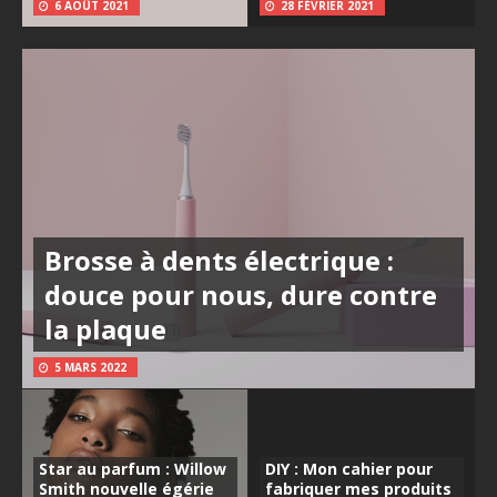
6 AOÛT 2021
28 FÉVRIER 2021
Brosse à dents électrique :
douce pour nous, dure contre
la plaque
5 MARS 2022
Star au parfum : Willow
DIY : Mon cahier pour
Smith nouvelle égérie
fabriquer mes produits