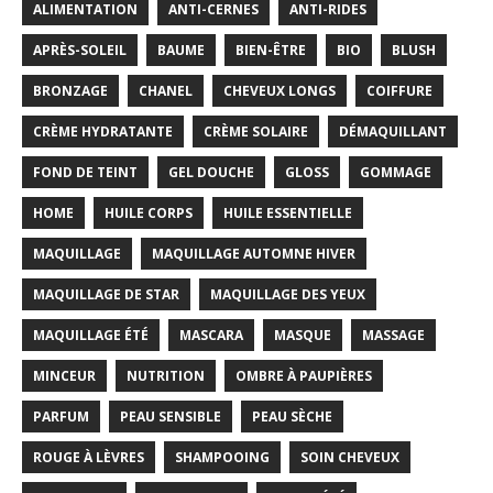
ALIMENTATION
ANTI-CERNES
ANTI-RIDES
APRÈS-SOLEIL
BAUME
BIEN-ÊTRE
BIO
BLUSH
BRONZAGE
CHANEL
CHEVEUX LONGS
COIFFURE
CRÈME HYDRATANTE
CRÈME SOLAIRE
DÉMAQUILLANT
FOND DE TEINT
GEL DOUCHE
GLOSS
GOMMAGE
HOME
HUILE CORPS
HUILE ESSENTIELLE
MAQUILLAGE
MAQUILLAGE AUTOMNE HIVER
MAQUILLAGE DE STAR
MAQUILLAGE DES YEUX
MAQUILLAGE ÉTÉ
MASCARA
MASQUE
MASSAGE
MINCEUR
NUTRITION
OMBRE À PAUPIÈRES
PARFUM
PEAU SENSIBLE
PEAU SÈCHE
ROUGE À LÈVRES
SHAMPOOING
SOIN CHEVEUX