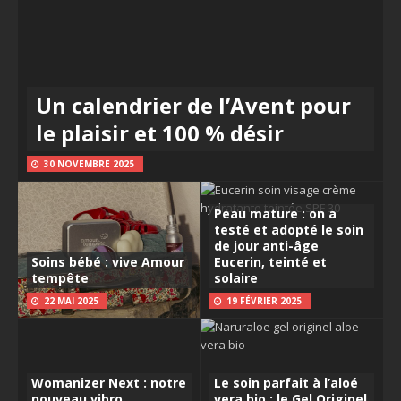
Un calendrier de l’Avent pour
le plaisir et 100 % désir
30 NOVEMBRE 2025
Peau mature : on a
testé et adopté le soin
de jour anti-âge
Soins bébé : vive Amour
Eucerin, teinté et
tempête
solaire
22 MAI 2025
19 FÉVRIER 2025
Womanizer Next : notre
Le soin parfait à l’aloé
nouveau vibro
vera bio : le Gel Originel