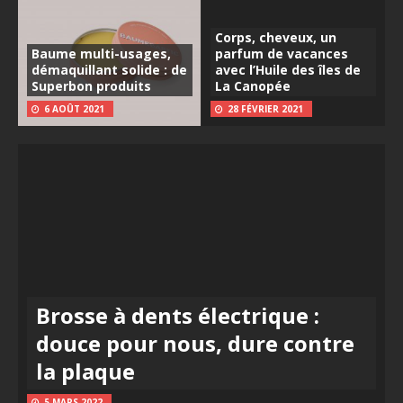
Corps, cheveux, un
Baume multi-usages,
parfum de vacances
démaquillant solide : de
avec l’Huile des îles de
Superbon produits
La Canopée
6 AOÛT 2021
28 FÉVRIER 2021
Brosse à dents électrique :
douce pour nous, dure contre
la plaque
5 MARS 2022