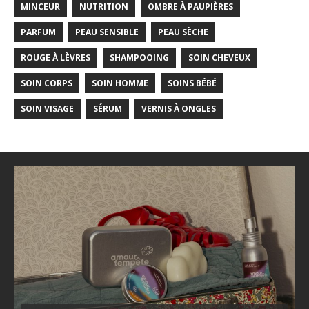
MINCEUR
NUTRITION
OMBRE À PAUPIÈRES
PARFUM
PEAU SENSIBLE
PEAU SÈCHE
ROUGE À LÈVRES
SHAMPOOING
SOIN CHEVEUX
SOIN CORPS
SOIN HOMME
SOINS BÉBÉ
SOIN VISAGE
SÉRUM
VERNIS À ONGLES