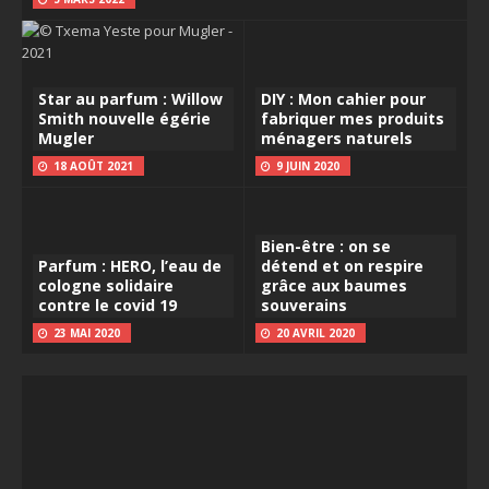
Star au parfum : Willow
DIY : Mon cahier pour
Smith nouvelle égérie
fabriquer mes produits
Mugler
ménagers naturels
18 AOÛT 2021
9 JUIN 2020
Bien-être : on se
Parfum : HERO, l’eau de
détend et on respire
cologne solidaire
grâce aux baumes
contre le covid 19
souverains
23 MAI 2020
20 AVRIL 2020