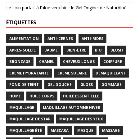
Le soin parfait à l’aloé vera bio : le Gel Originel de NaturAloé
ÉTIQUETTES
ALIMENTATION
ANTI-CERNES
ANTI-RIDES
APRÈS-SOLEIL
BAUME
BIEN-ÊTRE
BIO
BLUSH
BRONZAGE
CHANEL
CHEVEUX LONGS
COIFFURE
CRÈME HYDRATANTE
CRÈME SOLAIRE
DÉMAQUILLANT
FOND DE TEINT
GEL DOUCHE
GLOSS
GOMMAGE
HOME
HUILE CORPS
HUILE ESSENTIELLE
MAQUILLAGE
MAQUILLAGE AUTOMNE HIVER
MAQUILLAGE DE STAR
MAQUILLAGE DES YEUX
MAQUILLAGE ÉTÉ
MASCARA
MASQUE
MASSAGE