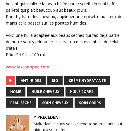
brillant qui sublime la peau hâlée par le soleil. Un subtil effet
pailleté qui plaît beaucoup aux beaux jours.
Pour hydrater les cheveux, appliquer une noisette au creux des
mains et la passer sur les pointes humides.
Voici une huile adaptée aux peaux sèches qui fait déjà partie
de notre vanity printanier et sera l’un des essentiels de celui
d’été !
Prix : 24 € les 100 ml.
www.la-canopee.com
ANTI-RIDES
BIO
CRÈME HYDRATANTE
HOME
HUILE CHEVEUX
HUILE CORPS
PEAU SÈCHE
SOIN CHEVEUX
SOIN CORPS
PRÉCÉDENT
Makadamia : trois soins cheveux nourrissants qui
aident à se coiffer