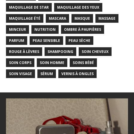
MAQUILLAGE DE STAR
MAQUILLAGE DES YEUX
MAQUILLAGE ÉTÉ
MASCARA
MASQUE
MASSAGE
MINCEUR
NUTRITION
OMBRE À PAUPIÈRES
PARFUM
PEAU SENSIBLE
PEAU SÈCHE
ROUGE À LÈVRES
SHAMPOOING
SOIN CHEVEUX
SOIN CORPS
SOIN HOMME
SOINS BÉBÉ
SOIN VISAGE
SÉRUM
VERNIS À ONGLES