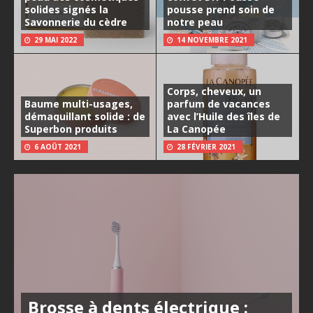
solides signés la
pousse prend soin de
Savonnerie du cèdre
notre peau
29 MAI 2022
14 NOVEMBRE 2021
Corps, cheveux, un
Baume multi-usages,
parfum de vacances
démaquillant solide : de
avec l’Huile des îles de
Superbon produits
La Canopée
6 AOÛT 2021
28 FÉVRIER 2021
Brosse à dents électrique :