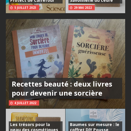
Protect de Carrefour
Savonnerie du cèdre
5 JUILLET 2023
29 MAI 2022
Recettes beauté : deux livres
pour devenir une sorcière
4 JUILLET 2022
Les trésors pour la
Baumes sur mesure : le
peau des cosmétiques
coffret DIY Pousse