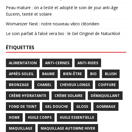
Peau mature : on a testé et adopté le soin de jour anti-âge
Eucerin, teinté et solaire
Womanizer Next : notre nouveau vibro clitoridien
Le soin parfait à l’aloé vera bio : le Gel Originel de NaturAloé
ÉTIQUETTES
ALIMENTATION
ANTI-CERNES
ANTI-RIDES
APRÈS-SOLEIL
BAUME
BIEN-ÊTRE
BIO
BLUSH
BRONZAGE
CHANEL
CHEVEUX LONGS
COIFFURE
CRÈME HYDRATANTE
CRÈME SOLAIRE
DÉMAQUILLANT
FOND DE TEINT
GEL DOUCHE
GLOSS
GOMMAGE
HOME
HUILE CORPS
HUILE ESSENTIELLE
MAQUILLAGE
MAQUILLAGE AUTOMNE HIVER