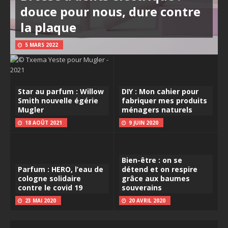
douce pour nous, dure contre
la plaque
5 MARS 2022
Star au parfum : Willow
DIY : Mon cahier pour
Smith nouvelle égérie
fabriquer mes produits
Mugler
ménagers naturels
18 AOÛT 2021
9 JUIN 2020
Bien-être : on se
Parfum : HERO, l’eau de
détend et on respire
cologne solidaire
grâce aux baumes
contre le covid 19
souverains
23 MAI 2020
20 AVRIL 2020