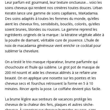
Leur parfum est gourmand, leur texture onctueuse… voici les
soins cheveux qui rendent nos crinières toutes douces. Urban
Keratin lance une gamme de soins capillaires, MaKadamia.
Des soins adaptés à toutes les femmes du monde, qu’elles
aient les cheveux fins, sensibilisés, bouclés, colorés, qu’elles
soient brunes, blondes ou rousses. La gamme reprend les
ingrédients originels de la marque : la kératine végétale alliée à
la poudre de diamant, véritable cure de jouvence. L’huile de
noix de macadamia généreuse vient enrichir ce cocktail pour
sublimer la chevelure.
On a testé le trio masque réparateur, brume parfumée qui
chouchoute et l’huile qui sublime. Le grot pot de masque de
200 ml nourrit et aide les cheveux abîmés à se refaire une
beauté. On en applique une noisette sur les pointes et les
cheveux secs et fourchus retrouvent la forme en 5 à 10
minutes. Rincer après la pose. Le coiffahe devient plus facile.
La brume légère aux senteurs de vacances protège les
cheveux de la chaleur des fers, plaques et autres sèche-
cheveux. À vaporiser sur cheveux humodes ou secs, sans