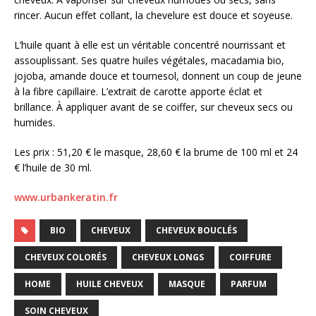
rincer. Aucun effet collant, la chevelure est douce et soyeuse.
L’huile quant à elle est un véritable concentré nourrissant et
assouplissant. Ses quatre huiles végétales, macadamia bio,
jojoba, amande douce et tournesol, donnent un coup de jeune
à la fibre capillaire. L’extrait de carotte apporte éclat et
brillance. À appliquer avant de se coiffer, sur cheveux secs ou
humides.
Les prix : 51,20 € le masque, 28,60 € la brume de 100 ml et 24
€ l’huile de 30 ml.
www.urbankeratin.fr
BIO
CHEVEUX
CHEVEUX BOUCLÉS
CHEVEUX COLORÉS
CHEVEUX LONGS
COIFFURE
HOME
HUILE CHEVEUX
MASQUE
PARFUM
SOIN CHEVEUX