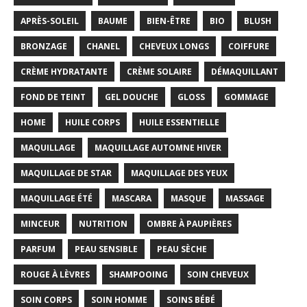
APRÈS-SOLEIL
BAUME
BIEN-ÊTRE
BIO
BLUSH
BRONZAGE
CHANEL
CHEVEUX LONGS
COIFFURE
CRÈME HYDRATANTE
CRÈME SOLAIRE
DÉMAQUILLANT
FOND DE TEINT
GEL DOUCHE
GLOSS
GOMMAGE
HOME
HUILE CORPS
HUILE ESSENTIELLE
MAQUILLAGE
MAQUILLAGE AUTOMNE HIVER
MAQUILLAGE DE STAR
MAQUILLAGE DES YEUX
MAQUILLAGE ÉTÉ
MASCARA
MASQUE
MASSAGE
MINCEUR
NUTRITION
OMBRE À PAUPIÈRES
PARFUM
PEAU SENSIBLE
PEAU SÈCHE
ROUGE À LÈVRES
SHAMPOOING
SOIN CHEVEUX
SOIN CORPS
SOIN HOMME
SOINS BÉBÉ