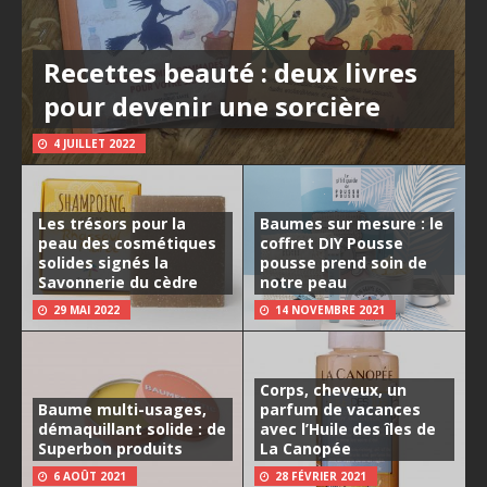
Recettes beauté : deux livres
pour devenir une sorcière
4 JUILLET 2022
Les trésors pour la
Baumes sur mesure : le
peau des cosmétiques
coffret DIY Pousse
solides signés la
pousse prend soin de
Savonnerie du cèdre
notre peau
29 MAI 2022
14 NOVEMBRE 2021
Corps, cheveux, un
Baume multi-usages,
parfum de vacances
démaquillant solide : de
avec l’Huile des îles de
Superbon produits
La Canopée
6 AOÛT 2021
28 FÉVRIER 2021