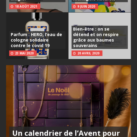
18 AOÛT 2021
9 JUIN 2020
Bien-être : on se
Parfum : HERO, l’eau de
détend et on respire
cologne solidaire
grâce aux baumes
contre le covid 19
souverains
23 MAI 2020
20 AVRIL 2020
Un calendrier de l’Avent pour