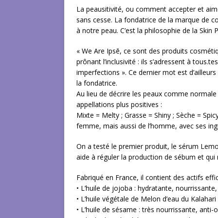
La peausitivité, ou comment accepter et aimer
sans cesse. La fondatrice de la marque de c
à notre peau. C’est la philosophie de la Skin P
« We Are Ipsē, ce sont des produits cosméti
prônant l’inclusivité : ils s’adressent à tous.t
imperfections ». Ce dernier mot est d’ailleur
la fondatrice.
Au lieu de décrire les peaux comme normale 
appellations plus positives :
Mixte = Melty ; Grasse = Shiny ; Sèche = Spic
femme, mais aussi de l’homme, avec ses ingr
On a testé le premier produit, le sérum Lemo
aide à réguler la production de sébum et qui n
Fabriqué en France, il contient des actifs effi
• L’huile de jojoba : hydratante, nourrissante,
• L’huile végétale de Melon d’eau du Kalahari 
• L’huile de sésame : très nourrissante, anti-