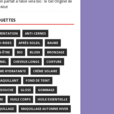
in parfait à l’aloé vera bio : le Gel Originel de
rAloé
QUETTES
MENTATION
ANTI-CERNES
I-RIDES
APRÈS-SOLEIL
BAUME
N-ÊTRE
BIO
BLUSH
BRONZAGE
NEL
CHEVEUX LONGS
COIFFURE
ME HYDRATANTE
CRÈME SOLAIRE
AQUILLANT
FOND DE TEINT
 DOUCHE
GLOSS
GOMMAGE
ME
HUILE CORPS
HUILE ESSENTIELLE
UILLAGE
MAQUILLAGE AUTOMNE HIVER