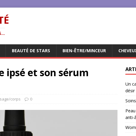
TÉ
...
BEAUTÉ DE STARS
BIEN-ÊTRE/MINCEUR
CHEVEU
re ipsé et son sérum
ART
Un ca
désir
isage/corps
0
Soins
Peau 
anti-
Woman