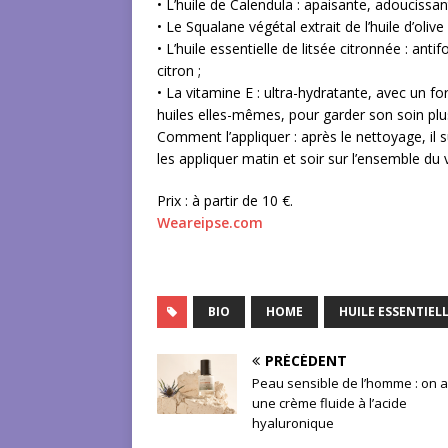
• L’huile de Calendula : apaisante, adoucissa
• Le Squalane végétal extrait de l’huile d’olive
• L’huile essentielle de litsée citronnée : an
citron ;
• La vitamine E : ultra-hydratante, avec un fo
huiles elles-mêmes, pour garder son soin pl
Comment l’appliquer : après le nettoyage, il s
les appliquer matin et soir sur l’ensemble du 
Prix : à partir de 10 €.
Weareipse.com
BIO
HOME
HUILE ESSENTIEL
PRÉCÉDENT
Peau sensible de l’homme : on a
une crème fluide à l’acide
hyaluronique