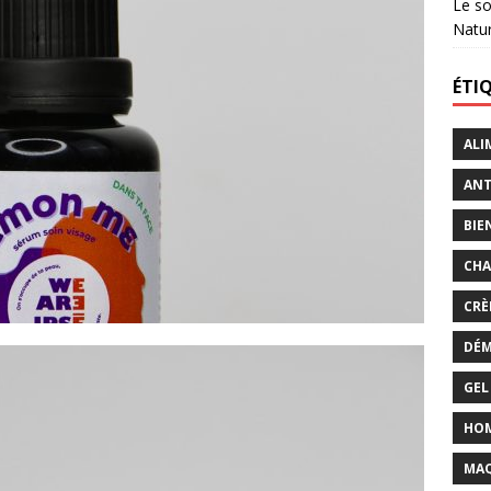
Le so
Natu
ÉTI
ALI
ANT
BIE
CHA
CRÈ
DÉM
GEL
HO
MAQ