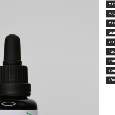
MAQ
MAQ
MAS
OMB
PEA
ROU
SOI
SOI
SÉR