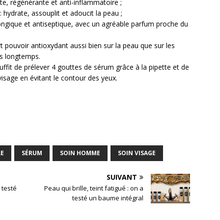
nte, régénérante et anti-inflammatoire ;
 : hydrate, assouplit et adoucit la peau ;
tifongique et antiseptique, avec un agréable parfum proche du
rt pouvoir antioxydant aussi bien sur la peau que sur les
us longtemps.
uffit de prélever 4 gouttes de sérum grâce à la pipette et de
visage en évitant le contour des yeux.
LE
SÉRUM
SOIN HOMME
SOIN VISAGE
SUIVANT
 testé
Peau qui brille, teint fatigué : on a
testé un baume intégral