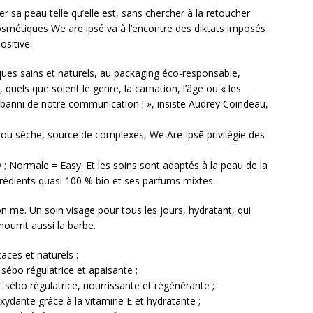
 sa peau telle qu’elle est, sans chercher à la retoucher
osmétiques We are ipsé va à l’encontre des diktats imposés
ositive.
ques sains et naturels, au packaging éco-responsable,
es, quels que soient le genre, la carnation, l’âge ou « les
s banni de notre communication ! », insiste Audrey Coindeau,
ou sèche, source de complexes, We Are Ipsē privilégie des
y ; Normale = Easy. Et les soins sont adaptés à la peau de la
édients quasi 100 % bio et ses parfums mixtes.
n me. Un soin visage pour tous les jours, hydratant, qui
ourrit aussi la barbe.
caces et naturels :
 sébo régulatrice et apaisante ;
: sébo régulatrice, nourrissante et régénérante ;
oxydante grâce à la vitamine E et hydratante ;