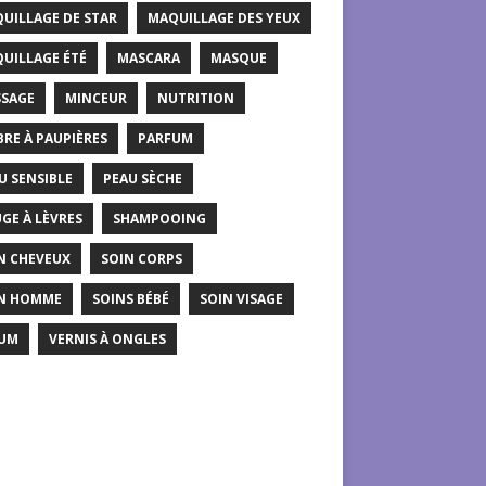
UILLAGE DE STAR
MAQUILLAGE DES YEUX
UILLAGE ÉTÉ
MASCARA
MASQUE
SAGE
MINCEUR
NUTRITION
RE À PAUPIÈRES
PARFUM
U SENSIBLE
PEAU SÈCHE
GE À LÈVRES
SHAMPOOING
N CHEVEUX
SOIN CORPS
N HOMME
SOINS BÉBÉ
SOIN VISAGE
UM
VERNIS À ONGLES