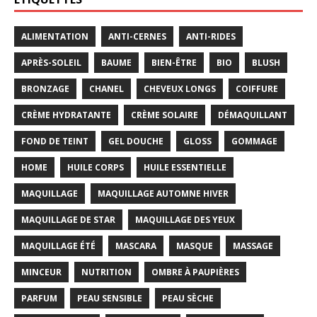
ALIMENTATION
ANTI-CERNES
ANTI-RIDES
APRÈS-SOLEIL
BAUME
BIEN-ÊTRE
BIO
BLUSH
BRONZAGE
CHANEL
CHEVEUX LONGS
COIFFURE
CRÈME HYDRATANTE
CRÈME SOLAIRE
DÉMAQUILLANT
FOND DE TEINT
GEL DOUCHE
GLOSS
GOMMAGE
HOME
HUILE CORPS
HUILE ESSENTIELLE
MAQUILLAGE
MAQUILLAGE AUTOMNE HIVER
MAQUILLAGE DE STAR
MAQUILLAGE DES YEUX
MAQUILLAGE ÉTÉ
MASCARA
MASQUE
MASSAGE
MINCEUR
NUTRITION
OMBRE À PAUPIÈRES
PARFUM
PEAU SENSIBLE
PEAU SÈCHE