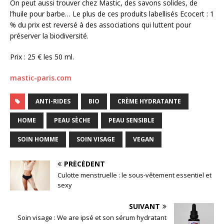
On peut aussi trouver chez Mastic, des savons solides, de
l’huile pour barbe… Le plus de ces produits labellisés Ecocert : 1
% du prix est reversé à des associations qui luttent pour
préserver la biodiversité.
Prix : 25 € les 50 ml.
mastic-paris.com
ANTI-RIDES
BIO
CRÈME HYDRATANTE
HOME
PEAU SÈCHE
PEAU SENSIBLE
SOIN HOMME
SOIN VISAGE
VEGAN
PRÉCÉDENT
Culotte menstruelle : le sous-vêtement essentiel et
sexy
SUIVANT
Soin visage : We are ipsé et son sérum hydratant