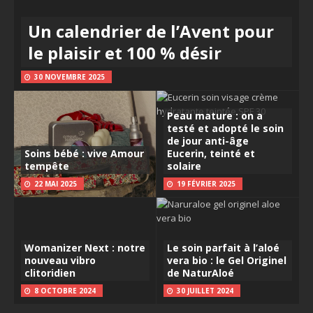
Un calendrier de l’Avent pour
le plaisir et 100 % désir
30 NOVEMBRE 2025
Peau mature : on a
testé et adopté le soin
de jour anti-âge
Soins bébé : vive Amour
Eucerin, teinté et
tempête
solaire
22 MAI 2025
19 FÉVRIER 2025
Womanizer Next : notre
Le soin parfait à l’aloé
nouveau vibro
vera bio : le Gel Originel
clitoridien
de NaturAloé
8 OCTOBRE 2024
30 JUILLET 2024