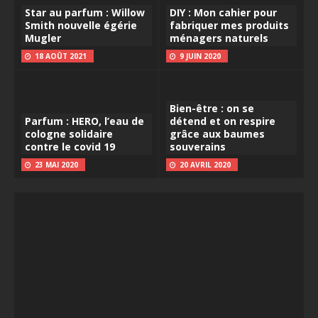
Star au parfum : Willow
DIY : Mon cahier pour
Smith nouvelle égérie
fabriquer mes produits
Mugler
ménagers naturels
18 AOÛT 2021
9 JUIN 2020
Bien-être : on se
Parfum : HERO, l’eau de
détend et on respire
cologne solidaire
grâce aux baumes
contre le covid 19
souverains
23 MAI 2020
20 AVRIL 2020