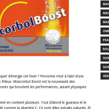
MAQ
MAQ
MAS
OMB
PEA
ROU
SOI
SOI
r d’énergie cet hiver ? Personne n’est à l’abri d’une
SÉR
frileux. Vitascorbol Boost est la nouveauté des
cents qui boostent les performances, autant physiques
miné en contient plusieurs. Tout d’abord le guarana et le
agit comme la vitamine C. Ce sont ddes extraits naturels. Et