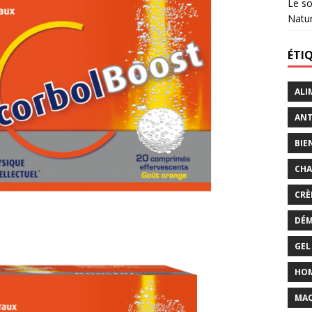
Le so
Natu
ÉTI
ALI
ANT
BIE
CHA
CRÈ
DÉM
GEL
HO
MAQ