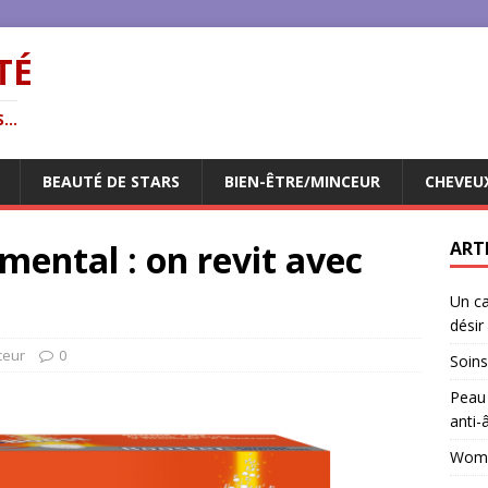
TÉ
...
BEAUTÉ DE STARS
BIEN-ÊTRE/MINCEUR
CHEVEU
mental : on revit avec
ART
Un ca
désir
ceur
0
Soins
Peau 
anti-
Woman