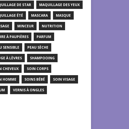
UILLAGE DE STAR
MAQUILLAGE DES YEUX
UILLAGE ÉTÉ
MASCARA
MASQUE
SAGE
MINCEUR
NUTRITION
RE À PAUPIÈRES
PARFUM
U SENSIBLE
PEAU SÈCHE
GE À LÈVRES
SHAMPOOING
N CHEVEUX
SOIN CORPS
N HOMME
SOINS BÉBÉ
SOIN VISAGE
UM
VERNIS À ONGLES