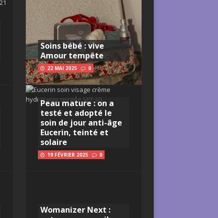
Soins bébé : vive
Amour tempête
22 MAI 2025
0
Peau mature : on a
testé et adopté le
soin de jour anti-âge
Eucerin, teinté et
solaire
19 FÉVRIER 2025
0
Womanizer Next :