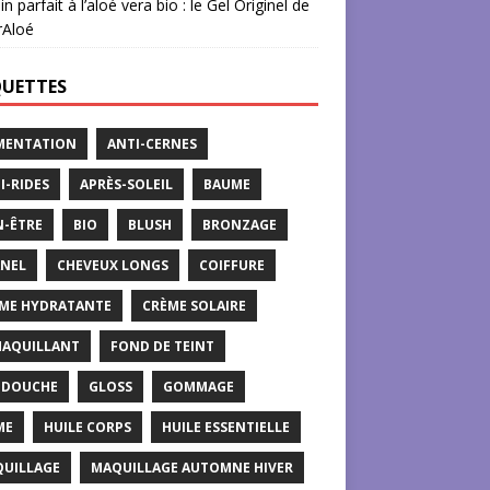
in parfait à l’aloé vera bio : le Gel Originel de
rAloé
QUETTES
MENTATION
ANTI-CERNES
I-RIDES
APRÈS-SOLEIL
BAUME
N-ÊTRE
BIO
BLUSH
BRONZAGE
NEL
CHEVEUX LONGS
COIFFURE
ME HYDRATANTE
CRÈME SOLAIRE
AQUILLANT
FOND DE TEINT
 DOUCHE
GLOSS
GOMMAGE
ME
HUILE CORPS
HUILE ESSENTIELLE
UILLAGE
MAQUILLAGE AUTOMNE HIVER