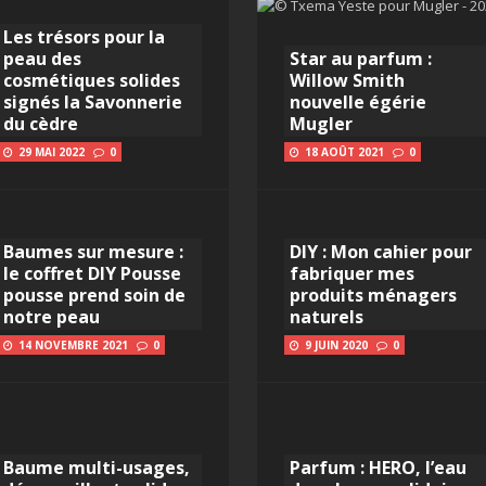
Les trésors pour la
peau des
Star au parfum :
cosmétiques solides
Willow Smith
signés la Savonnerie
nouvelle égérie
du cèdre
Mugler
29 MAI 2022
0
18 AOÛT 2021
0
Baumes sur mesure :
DIY : Mon cahier pour
le coffret DIY Pousse
fabriquer mes
pousse prend soin de
produits ménagers
notre peau
naturels
14 NOVEMBRE 2021
0
9 JUIN 2020
0
Baume multi-usages,
Parfum : HERO, l’eau