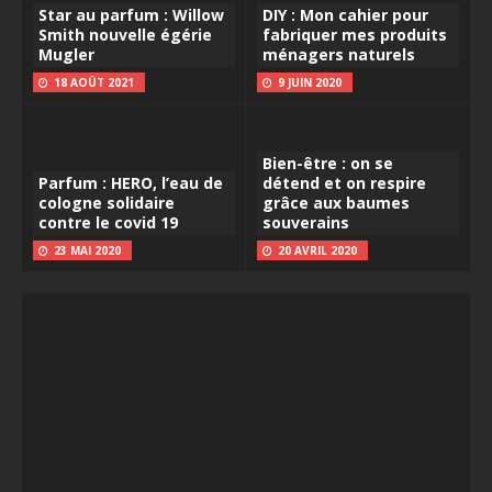
Star au parfum : Willow
DIY : Mon cahier pour
Smith nouvelle égérie
fabriquer mes produits
Mugler
ménagers naturels
18 AOÛT 2021
9 JUIN 2020
Bien-être : on se
Parfum : HERO, l’eau de
détend et on respire
cologne solidaire
grâce aux baumes
contre le covid 19
souverains
23 MAI 2020
20 AVRIL 2020