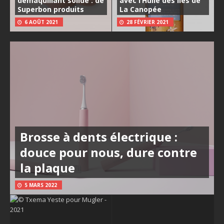
démaquillant solide : de
avec l’Huile des îles de
Superbon produits
La Canopée
6 AOÛT 2021
28 FÉVRIER 2021
Brosse à dents électrique :
douce pour nous, dure contre
la plaque
5 MARS 2022