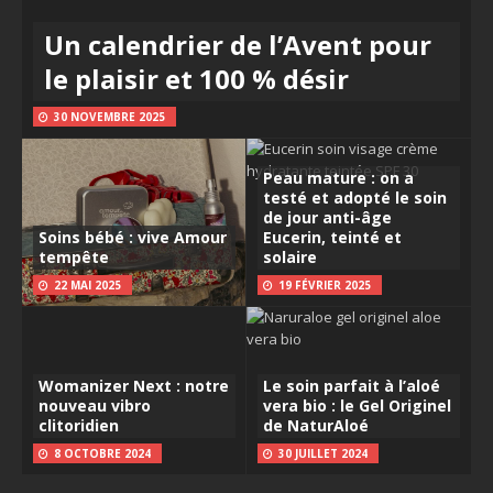
Un calendrier de l’Avent pour
le plaisir et 100 % désir
30 NOVEMBRE 2025
Peau mature : on a
testé et adopté le soin
de jour anti-âge
Soins bébé : vive Amour
Eucerin, teinté et
tempête
solaire
22 MAI 2025
19 FÉVRIER 2025
Womanizer Next : notre
Le soin parfait à l’aloé
nouveau vibro
vera bio : le Gel Originel
clitoridien
de NaturAloé
8 OCTOBRE 2024
30 JUILLET 2024