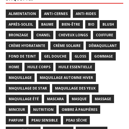
ALIMENTATION
ANTI-CERNES
ANTI-RIDES
APRÈS-SOLEIL
BAUME
BIEN-ÊTRE
BIO
BLUSH
BRONZAGE
CHANEL
CHEVEUX LONGS
COIFFURE
CRÈME HYDRATANTE
CRÈME SOLAIRE
DÉMAQUILLANT
FOND DE TEINT
GEL DOUCHE
GLOSS
GOMMAGE
HOME
HUILE CORPS
HUILE ESSENTIELLE
MAQUILLAGE
MAQUILLAGE AUTOMNE HIVER
MAQUILLAGE DE STAR
MAQUILLAGE DES YEUX
MAQUILLAGE ÉTÉ
MASCARA
MASQUE
MASSAGE
MINCEUR
NUTRITION
OMBRE À PAUPIÈRES
PARFUM
PEAU SENSIBLE
PEAU SÈCHE