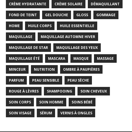
CRÈME HYDRATANTE
CRÈME SOLAIRE
DÉMAQUILLANT
FOND DE TEINT
GEL DOUCHE
GLOSS
GOMMAGE
HOME
HUILE CORPS
HUILE ESSENTIELLE
MAQUILLAGE
MAQUILLAGE AUTOMNE HIVER
MAQUILLAGE DE STAR
MAQUILLAGE DES YEUX
MAQUILLAGE ÉTÉ
MASCARA
MASQUE
MASSAGE
MINCEUR
NUTRITION
OMBRE À PAUPIÈRES
PARFUM
PEAU SENSIBLE
PEAU SÈCHE
ROUGE À LÈVRES
SHAMPOOING
SOIN CHEVEUX
SOIN CORPS
SOIN HOMME
SOINS BÉBÉ
SOIN VISAGE
SÉRUM
VERNIS À ONGLES