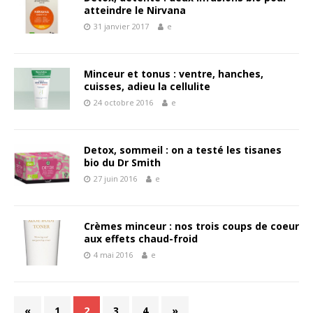
atteindre le Nirvana
31 janvier 2017
e
Minceur et tonus : ventre, hanches,
cuisses, adieu la cellulite
24 octobre 2016
e
Detox, sommeil : on a testé les tisanes
bio du Dr Smith
27 juin 2016
e
Crèmes minceur : nos trois coups de coeur
aux effets chaud-froid
4 mai 2016
e
«
1
2
3
4
»