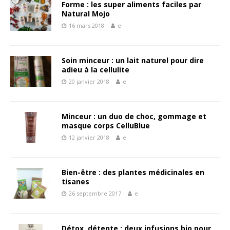
Forme : les super aliments faciles par
Natural Mojo
16 mars 2018
e
Soin minceur : un lait naturel pour dire
adieu à la cellulite
20 janvier 2018
e
Minceur : un duo de choc, gommage et
masque corps CelluBlue
12 janvier 2018
e
Bien-être : des plantes médicinales en
tisanes
26 septembre 2017
e
Détox, détente : deux infusions bio pour