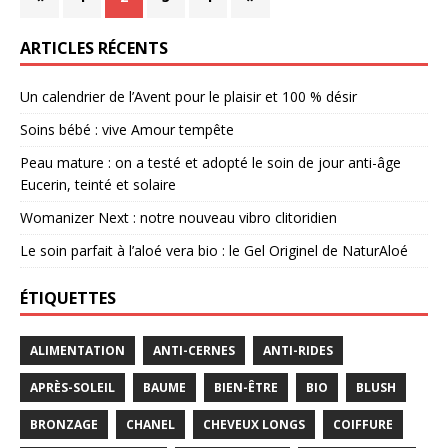
ARTICLES RÉCENTS
Un calendrier de l’Avent pour le plaisir et 100 % désir
Soins bébé : vive Amour tempête
Peau mature : on a testé et adopté le soin de jour anti-âge
Eucerin, teinté et solaire
Womanizer Next : notre nouveau vibro clitoridien
Le soin parfait à l’aloé vera bio : le Gel Originel de NaturAloé
ÉTIQUETTES
ALIMENTATION
ANTI-CERNES
ANTI-RIDES
APRÈS-SOLEIL
BAUME
BIEN-ÊTRE
BIO
BLUSH
BRONZAGE
CHANEL
CHEVEUX LONGS
COIFFURE