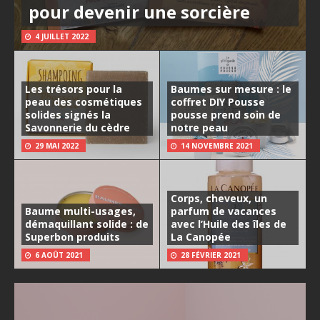
pour devenir une sorcière
4 JUILLET 2022
Les trésors pour la
Baumes sur mesure : le
peau des cosmétiques
coffret DIY Pousse
solides signés la
pousse prend soin de
Savonnerie du cèdre
notre peau
29 MAI 2022
14 NOVEMBRE 2021
Corps, cheveux, un
Baume multi-usages,
parfum de vacances
démaquillant solide : de
avec l’Huile des îles de
Superbon produits
La Canopée
6 AOÛT 2021
28 FÉVRIER 2021