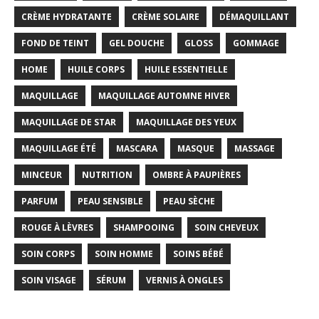
CRÈME HYDRATANTE
CRÈME SOLAIRE
DÉMAQUILLANT
FOND DE TEINT
GEL DOUCHE
GLOSS
GOMMAGE
HOME
HUILE CORPS
HUILE ESSENTIELLE
MAQUILLAGE
MAQUILLAGE AUTOMNE HIVER
MAQUILLAGE DE STAR
MAQUILLAGE DES YEUX
MAQUILLAGE ÉTÉ
MASCARA
MASQUE
MASSAGE
MINCEUR
NUTRITION
OMBRE À PAUPIÈRES
PARFUM
PEAU SENSIBLE
PEAU SÈCHE
ROUGE À LÈVRES
SHAMPOOING
SOIN CHEVEUX
SOIN CORPS
SOIN HOMME
SOINS BÉBÉ
SOIN VISAGE
SÉRUM
VERNIS À ONGLES