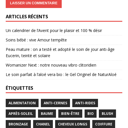
ARTICLES RÉCENTS
Un calendrier de l’Avent pour le plaisir et 100 % désir
Soins bébé : vive Amour tempête
Peau mature : on a testé et adopté le soin de jour anti-âge
Eucerin, teinté et solaire
Womanizer Next : notre nouveau vibro clitoridien
Le soin parfait à l’aloé vera bio : le Gel Originel de NaturAloé
ÉTIQUETTES
ALIMENTATION
ANTI-CERNES
ANTI-RIDES
APRÈS-SOLEIL
BAUME
BIEN-ÊTRE
BIO
BLUSH
BRONZAGE
CHANEL
CHEVEUX LONGS
COIFFURE