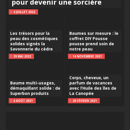
pour devenir une sorcière
4 JUILLET 2022
Les trésors pour la
Baumes sur mesure : le
peau des cosmétiques
coffret DIY Pousse
solides signés la
pousse prend soin de
Savonnerie du cèdre
notre peau
29 MAI 2022
14 NOVEMBRE 2021
Corps, cheveux, un
Baume multi-usages,
parfum de vacances
démaquillant solide : de
avec l’Huile des îles de
Superbon produits
La Canopée
6 AOÛT 2021
28 FÉVRIER 2021