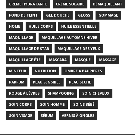
CRÈME HYDRATANTE
CRÈME SOLAIRE
DÉMAQUILLANT
FOND DE TEINT
GEL DOUCHE
GLOSS
GOMMAGE
HOME
HUILE CORPS
HUILE ESSENTIELLE
MAQUILLAGE
MAQUILLAGE AUTOMNE HIVER
MAQUILLAGE DE STAR
MAQUILLAGE DES YEUX
MAQUILLAGE ÉTÉ
MASCARA
MASQUE
MASSAGE
MINCEUR
NUTRITION
OMBRE À PAUPIÈRES
PARFUM
PEAU SENSIBLE
PEAU SÈCHE
ROUGE À LÈVRES
SHAMPOOING
SOIN CHEVEUX
SOIN CORPS
SOIN HOMME
SOINS BÉBÉ
SOIN VISAGE
SÉRUM
VERNIS À ONGLES