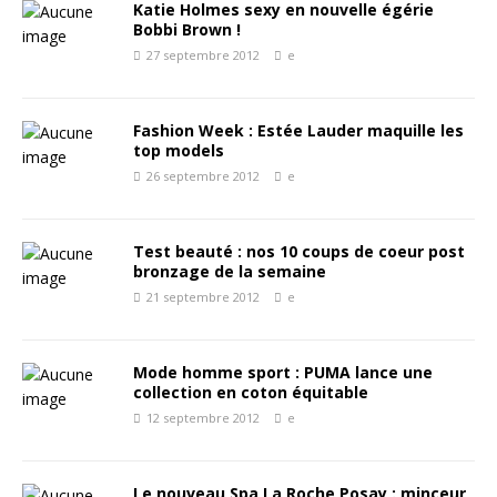
Katie Holmes sexy en nouvelle égérie
Bobbi Brown !
27 septembre 2012
e
Fashion Week : Estée Lauder maquille les
top models
26 septembre 2012
e
Test beauté : nos 10 coups de coeur post
bronzage de la semaine
21 septembre 2012
e
Mode homme sport : PUMA lance une
collection en coton équitable
12 septembre 2012
e
Le nouveau Spa La Roche Posay : minceur,