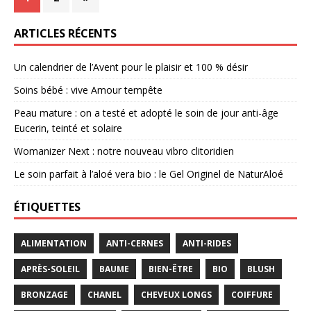
ARTICLES RÉCENTS
Un calendrier de l’Avent pour le plaisir et 100 % désir
Soins bébé : vive Amour tempête
Peau mature : on a testé et adopté le soin de jour anti-âge
Eucerin, teinté et solaire
Womanizer Next : notre nouveau vibro clitoridien
Le soin parfait à l’aloé vera bio : le Gel Originel de NaturAloé
ÉTIQUETTES
ALIMENTATION
ANTI-CERNES
ANTI-RIDES
APRÈS-SOLEIL
BAUME
BIEN-ÊTRE
BIO
BLUSH
BRONZAGE
CHANEL
CHEVEUX LONGS
COIFFURE