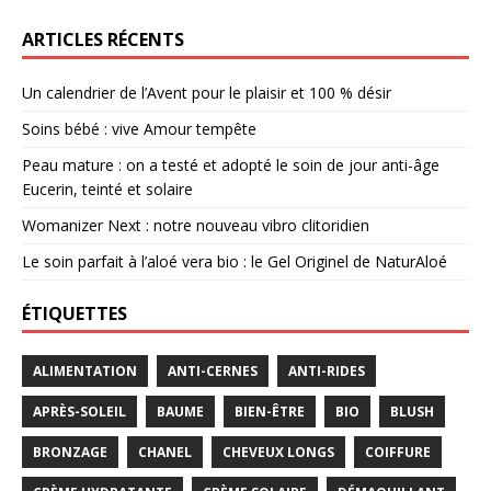
ARTICLES RÉCENTS
Un calendrier de l’Avent pour le plaisir et 100 % désir
Soins bébé : vive Amour tempête
Peau mature : on a testé et adopté le soin de jour anti-âge
Eucerin, teinté et solaire
Womanizer Next : notre nouveau vibro clitoridien
Le soin parfait à l’aloé vera bio : le Gel Originel de NaturAloé
ÉTIQUETTES
ALIMENTATION
ANTI-CERNES
ANTI-RIDES
APRÈS-SOLEIL
BAUME
BIEN-ÊTRE
BIO
BLUSH
BRONZAGE
CHANEL
CHEVEUX LONGS
COIFFURE