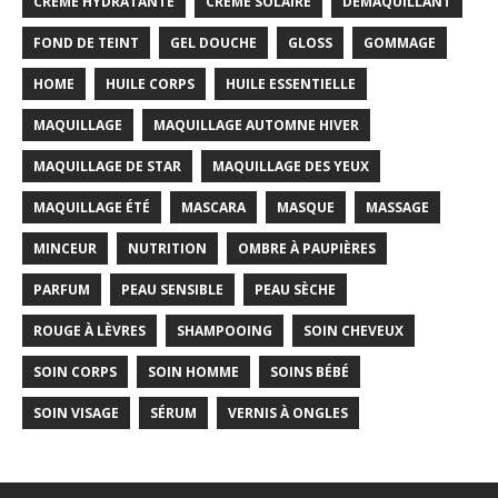
CRÈME HYDRATANTE
CRÈME SOLAIRE
DÉMAQUILLANT
FOND DE TEINT
GEL DOUCHE
GLOSS
GOMMAGE
HOME
HUILE CORPS
HUILE ESSENTIELLE
MAQUILLAGE
MAQUILLAGE AUTOMNE HIVER
MAQUILLAGE DE STAR
MAQUILLAGE DES YEUX
MAQUILLAGE ÉTÉ
MASCARA
MASQUE
MASSAGE
MINCEUR
NUTRITION
OMBRE À PAUPIÈRES
PARFUM
PEAU SENSIBLE
PEAU SÈCHE
ROUGE À LÈVRES
SHAMPOOING
SOIN CHEVEUX
SOIN CORPS
SOIN HOMME
SOINS BÉBÉ
SOIN VISAGE
SÉRUM
VERNIS À ONGLES