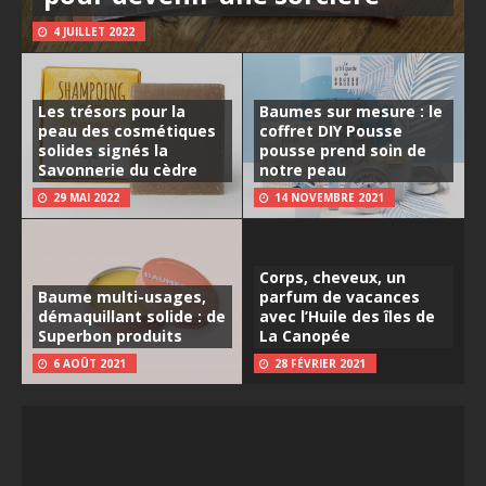
4 JUILLET 2022
Les trésors pour la
Baumes sur mesure : le
peau des cosmétiques
coffret DIY Pousse
solides signés la
pousse prend soin de
Savonnerie du cèdre
notre peau
29 MAI 2022
14 NOVEMBRE 2021
Corps, cheveux, un
Baume multi-usages,
parfum de vacances
démaquillant solide : de
avec l’Huile des îles de
Superbon produits
La Canopée
6 AOÛT 2021
28 FÉVRIER 2021