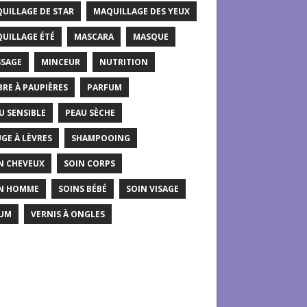
UILLAGE DE STAR
MAQUILLAGE DES YEUX
UILLAGE ÉTÉ
MASCARA
MASQUE
SAGE
MINCEUR
NUTRITION
RE À PAUPIÈRES
PARFUM
U SENSIBLE
PEAU SÈCHE
GE À LÈVRES
SHAMPOOING
N CHEVEUX
SOIN CORPS
N HOMME
SOINS BÉBÉ
SOIN VISAGE
UM
VERNIS À ONGLES