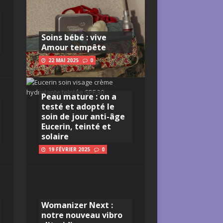
Soins bébé : vive
Amour tempête
22 MAI 2025
0
Peau mature : on a
testé et adopté le
soin de jour anti-âge
Eucerin, teinté et
solaire
19 FÉVRIER 2025
0
Womanizer Next :
notre nouveau vibro