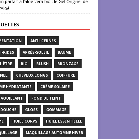
in parfait à l’aloé vera bio : le Gel Originel de
rAloé
QUETTES
MENTATION
ANTI-CERNES
I-RIDES
APRÈS-SOLEIL
BAUME
N-ÊTRE
BIO
BLUSH
BRONZAGE
NEL
CHEVEUX LONGS
COIFFURE
ME HYDRATANTE
CRÈME SOLAIRE
AQUILLANT
FOND DE TEINT
 DOUCHE
GLOSS
GOMMAGE
ME
HUILE CORPS
HUILE ESSENTIELLE
UILLAGE
MAQUILLAGE AUTOMNE HIVER