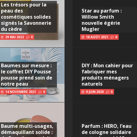
Les trésors pour la
peau des
Star au parfum :
cosmétiques solides
Willow Smith
signés la Savonnerie
nouvelle égérie
du cèdre
Mugler
29 MAI 2022
0
18 AOÛT 2021
0
Baumes sur mesure :
DIY : Mon cahier pour
le coffret DIY Pousse
fabriquer mes
pousse prend soin de
produits ménagers
notre peau
naturels
14 NOVEMBRE 2021
0
9 JUIN 2020
0
Baume multi-usages,
Parfum : HERO, l’eau
démaquillant solide :
de cologne solidaire