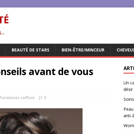
TÉ
...
BEAUTÉ DE STARS
BIEN-ÊTRE/MINCEUR
CHEVEU
onseils avant de vous
ART
Un ca
désir
Tendances coiffure
0
Soins
Peau 
anti-
Woman