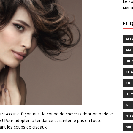
Le so
Natu
ÉTI
ALI
ANT
BIE
CHA
CRÈ
DÉM
GEL
ra-courte façon 60s, la coupe de cheveux dont on parle le
HO
 ! Pour adopter la tendance et santer le pas en toute
ant les coups de ciseaux.
MAQ