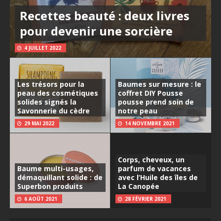
Recettes beauté : deux livres
pour devenir une sorcière
4 JUILLET 2022
Les trésors pour la
Baumes sur mesure : le
peau des cosmétiques
coffret DIY Pousse
solides signés la
pousse prend soin de
Savonnerie du cèdre
notre peau
29 MAI 2022
14 NOVEMBRE 2021
Corps, cheveux, un
Baume multi-usages,
parfum de vacances
démaquillant solide : de
avec l’Huile des îles de
Superbon produits
La Canopée
6 AOÛT 2021
28 FÉVRIER 2021