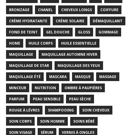
BRONZAGE
CHANEL
CHEVEUX LONGS
COIFFURE
CRÈME HYDRATANTE
CRÈME SOLAIRE
DÉMAQUILLANT
FOND DE TEINT
GEL DOUCHE
GLOSS
GOMMAGE
HOME
HUILE CORPS
HUILE ESSENTIELLE
MAQUILLAGE
MAQUILLAGE AUTOMNE HIVER
MAQUILLAGE DE STAR
MAQUILLAGE DES YEUX
MAQUILLAGE ÉTÉ
MASCARA
MASQUE
MASSAGE
MINCEUR
NUTRITION
OMBRE À PAUPIÈRES
PARFUM
PEAU SENSIBLE
PEAU SÈCHE
ROUGE À LÈVRES
SHAMPOOING
SOIN CHEVEUX
SOIN CORPS
SOIN HOMME
SOINS BÉBÉ
SOIN VISAGE
SÉRUM
VERNIS À ONGLES