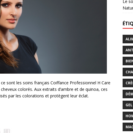
Le so
Natu
ÉTI
ALI
ANT
BIE
CHA
 ce sont les soins français Coiffance Professionnel H Care
CRÈ
 cheveux colorés. Aux extraits d’ambre et de quinoa, ces
DÉM
lisés par les colorations et protègent leur éclat.
GEL
HO
MAQ