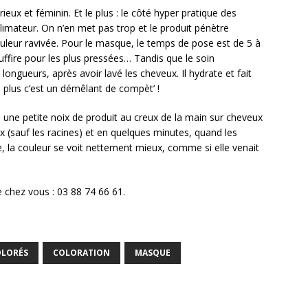
eux et féminin. Et le plus : le côté hyper pratique des
imateur. On n’en met pas trop et le produit pénètre
uleur ravivée. Pour le masque, le temps de pose est de 5 à
ffire pour les plus pressées… Tandis que le soin
 longueurs, après avoir lavé les cheveux. Il hydrate et fait
en plus c’est un démêlant de compèt’ !
: une petite noix de produit au creux de la main sur cheveux
 (sauf les racines) et en quelques minutes, quand les
vie, la couleur se voit nettement mieux, comme si elle venait
e chez vous : 03 88 74 66 61.
OLORÉS
COLORATION
MASQUE