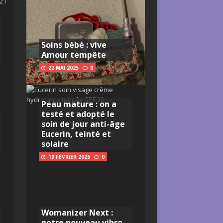
Soins bébé : vive
Amour tempête
22 MAI 2025
0
Peau mature : on a
testé et adopté le
soin de jour anti-âge
Eucerin, teinté et
solaire
19 FÉVRIER 2025
0
Womanizer Next :
notre nouveau vibro