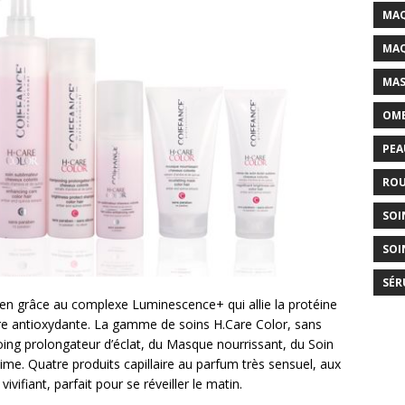
MAQ
MAQ
MAS
OMB
PEA
ROU
SOI
SOI
SÉR
ien grâce au complexe Luminescence+ qui allie la protéine
bre antioxydante. La gamme de soins H.Care Color, sans
ng prolongateur d’éclat, du Masque nourrissant, du Soin
ime. Quatre produits capillaire au parfum très sensuel, aux
ifiant, parfait pour se réveiller le matin.