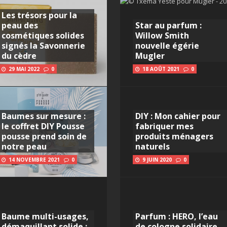
Les trésors pour la
peau des
Star au parfum :
cosmétiques solides
Willow Smith
signés la Savonnerie
nouvelle égérie
du cèdre
Mugler
29 MAI 2022
0
18 AOÛT 2021
0
Baumes sur mesure :
DIY : Mon cahier pour
le coffret DIY Pousse
fabriquer mes
pousse prend soin de
produits ménagers
notre peau
naturels
14 NOVEMBRE 2021
0
9 JUIN 2020
0
Baume multi-usages,
Parfum : HERO, l’eau
démaquillant solide :
de cologne solidaire