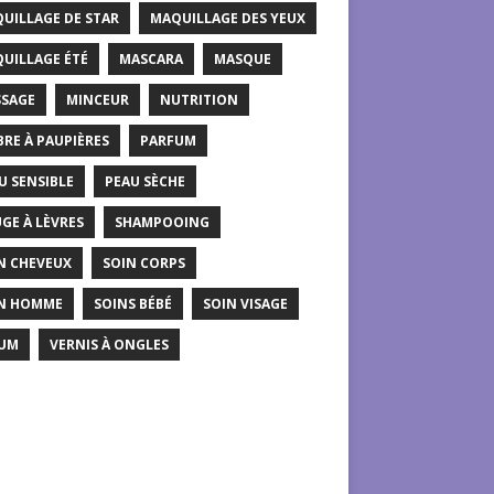
UILLAGE DE STAR
MAQUILLAGE DES YEUX
UILLAGE ÉTÉ
MASCARA
MASQUE
SAGE
MINCEUR
NUTRITION
RE À PAUPIÈRES
PARFUM
U SENSIBLE
PEAU SÈCHE
GE À LÈVRES
SHAMPOOING
N CHEVEUX
SOIN CORPS
N HOMME
SOINS BÉBÉ
SOIN VISAGE
UM
VERNIS À ONGLES