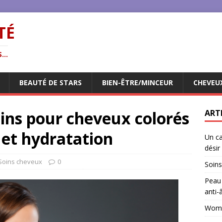
TÉ
...
BEAUTÉ DE STARS
BIEN-ÊTRE/MINCEUR
CHEVEU
oins pour cheveux colorés
ART
 et hydratation
Un ca
désir
Soins cheveux
0
Soins
Peau 
anti-
Woman