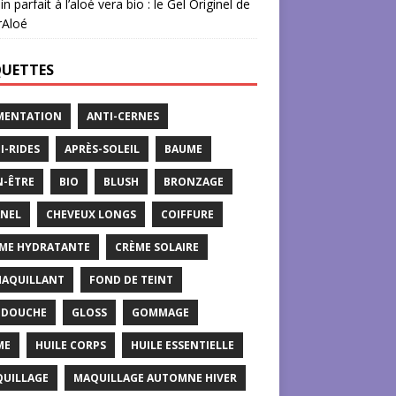
in parfait à l’aloé vera bio : le Gel Originel de
rAloé
QUETTES
MENTATION
ANTI-CERNES
I-RIDES
APRÈS-SOLEIL
BAUME
N-ÊTRE
BIO
BLUSH
BRONZAGE
NEL
CHEVEUX LONGS
COIFFURE
ME HYDRATANTE
CRÈME SOLAIRE
AQUILLANT
FOND DE TEINT
 DOUCHE
GLOSS
GOMMAGE
ME
HUILE CORPS
HUILE ESSENTIELLE
UILLAGE
MAQUILLAGE AUTOMNE HIVER