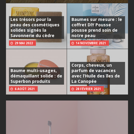
Les trésors pour la
Baumes sur mesure : le
peau des cosmétiques
coffret DIY Pousse
solides signés la
pousse prend soin de
Savonnerie du cèdre
notre peau
29 MAI 2022
14 NOVEMBRE 2021
Corps, cheveux, un
Baume multi-usages,
parfum de vacances
démaquillant solide : de
avec l’Huile des îles de
Superbon produits
La Canopée
6 AOÛT 2021
28 FÉVRIER 2021