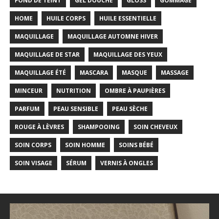
FOND DE TEINT
GEL DOUCHE
GLOSS
GOMMAGE
HOME
HUILE CORPS
HUILE ESSENTIELLE
MAQUILLAGE
MAQUILLAGE AUTOMNE HIVER
MAQUILLAGE DE STAR
MAQUILLAGE DES YEUX
MAQUILLAGE ÉTÉ
MASCARA
MASQUE
MASSAGE
MINCEUR
NUTRITION
OMBRE À PAUPIÈRES
PARFUM
PEAU SENSIBLE
PEAU SÈCHE
ROUGE À LÈVRES
SHAMPOOING
SOIN CHEVEUX
SOIN CORPS
SOIN HOMME
SOINS BÉBÉ
SOIN VISAGE
SÉRUM
VERNIS À ONGLES