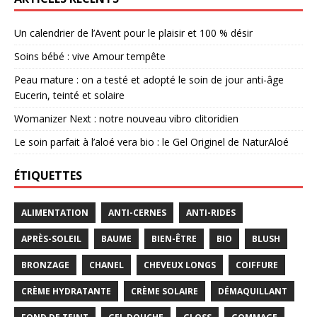
Un calendrier de l’Avent pour le plaisir et 100 % désir
Soins bébé : vive Amour tempête
Peau mature : on a testé et adopté le soin de jour anti-âge
Eucerin, teinté et solaire
Womanizer Next : notre nouveau vibro clitoridien
Le soin parfait à l’aloé vera bio : le Gel Originel de NaturAloé
ÉTIQUETTES
ALIMENTATION
ANTI-CERNES
ANTI-RIDES
APRÈS-SOLEIL
BAUME
BIEN-ÊTRE
BIO
BLUSH
BRONZAGE
CHANEL
CHEVEUX LONGS
COIFFURE
CRÈME HYDRATANTE
CRÈME SOLAIRE
DÉMAQUILLANT