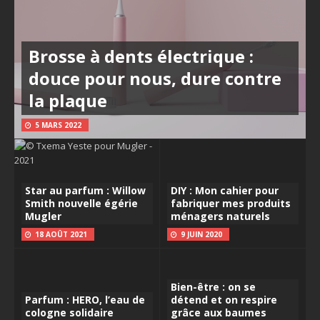
Brosse à dents électrique :
douce pour nous, dure contre
la plaque
5 MARS 2022
Star au parfum : Willow
DIY : Mon cahier pour
Smith nouvelle égérie
fabriquer mes produits
Mugler
ménagers naturels
18 AOÛT 2021
9 JUIN 2020
Bien-être : on se
Parfum : HERO, l’eau de
détend et on respire
cologne solidaire
grâce aux baumes