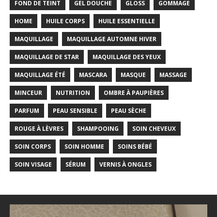
FOND DE TEINT
GEL DOUCHE
GLOSS
GOMMAGE
HOME
HUILE CORPS
HUILE ESSENTIELLE
MAQUILLAGE
MAQUILLAGE AUTOMNE HIVER
MAQUILLAGE DE STAR
MAQUILLAGE DES YEUX
MAQUILLAGE ÉTÉ
MASCARA
MASQUE
MASSAGE
MINCEUR
NUTRITION
OMBRE À PAUPIÈRES
PARFUM
PEAU SENSIBLE
PEAU SÈCHE
ROUGE À LÈVRES
SHAMPOOING
SOIN CHEVEUX
SOIN CORPS
SOIN HOMME
SOINS BÉBÉ
SOIN VISAGE
SÉRUM
VERNIS À ONGLES