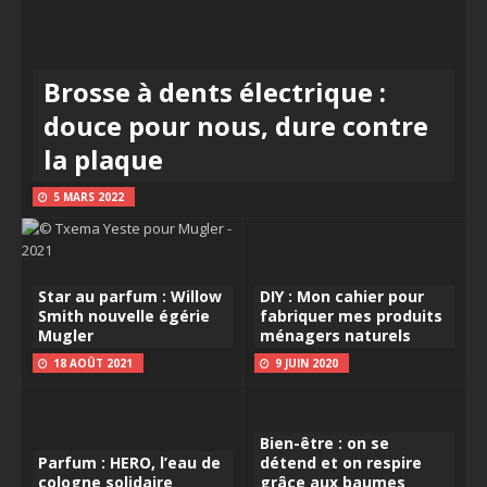
Brosse à dents électrique :
douce pour nous, dure contre
la plaque
5 MARS 2022
Star au parfum : Willow
DIY : Mon cahier pour
Smith nouvelle égérie
fabriquer mes produits
Mugler
ménagers naturels
18 AOÛT 2021
9 JUIN 2020
Bien-être : on se
Parfum : HERO, l’eau de
détend et on respire
cologne solidaire
grâce aux baumes