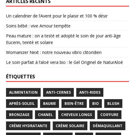
ARTICLES RÉCENTS
Un calendrier de l’Avent pour le plaisir et 100 % désir
Soins bébé : vive Amour tempête
Peau mature : on a testé et adopté le soin de jour anti-âge
Eucerin, teinté et solaire
Womanizer Next : notre nouveau vibro clitoridien
Le soin parfait à l’aloé vera bio : le Gel Originel de NaturAloé
ÉTIQUETTES
ALIMENTATION
ANTI-CERNES
ANTI-RIDES
APRÈS-SOLEIL
BAUME
BIEN-ÊTRE
BIO
BLUSH
BRONZAGE
CHANEL
CHEVEUX LONGS
COIFFURE
CRÈME HYDRATANTE
CRÈME SOLAIRE
DÉMAQUILLANT