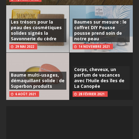
Les trésors pour la
Baumes sur mesure : le
peau des cosmétiques
coffret DIY Pousse
solides signés la
pousse prend soin de
Savonnerie du cèdre
notre peau
29 MAI 2022
14 NOVEMBRE 2021
Corps, cheveux, un
Baume multi-usages,
parfum de vacances
démaquillant solide : de
avec l’Huile des îles de
Superbon produits
La Canopée
6 AOÛT 2021
28 FÉVRIER 2021