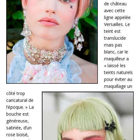
de château
avec cette
ligne appelée
Versailles. Le
teint est
translucide
mais pas
blanc, car le
maquilleur a
« laissé les
teints naturels
pour éviter au
maquillage un
côté trop
caricatural de
l’époque. » La
bouche est
généreuse,
satinée, d’un
rose boisé,