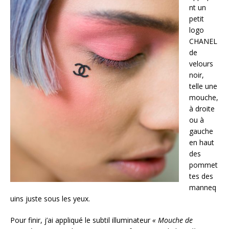
nt un
petit
logo
CHANEL
de
velours
noir,
telle une
mouche,
à droite
ou à
gauche
en haut
des
pommet
tes des
manneq
uins juste sous les yeux.
Pour finir, j’ai appliqué le subtil illuminateur
« Mouche de