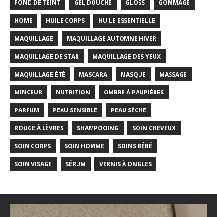
FOND DE TEINT
GEL DOUCHE
GLOSS
GOMMAGE
HOME
HUILE CORPS
HUILE ESSENTIELLE
MAQUILLAGE
MAQUILLAGE AUTOMNE HIVER
MAQUILLAGE DE STAR
MAQUILLAGE DES YEUX
MAQUILLAGE ÉTÉ
MASCARA
MASQUE
MASSAGE
MINCEUR
NUTRITION
OMBRE À PAUPIÈRES
PARFUM
PEAU SENSIBLE
PEAU SÈCHE
ROUGE À LÈVRES
SHAMPOOING
SOIN CHEVEUX
SOIN CORPS
SOIN HOMME
SOINS BÉBÉ
SOIN VISAGE
SÉRUM
VERNIS À ONGLES