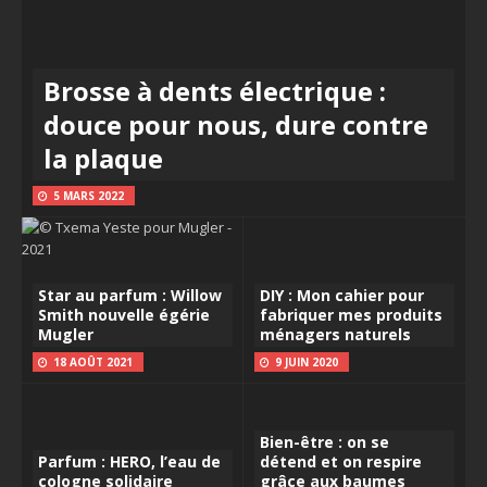
Brosse à dents électrique :
douce pour nous, dure contre
la plaque
5 MARS 2022
Star au parfum : Willow
DIY : Mon cahier pour
Smith nouvelle égérie
fabriquer mes produits
Mugler
ménagers naturels
18 AOÛT 2021
9 JUIN 2020
Bien-être : on se
Parfum : HERO, l’eau de
détend et on respire
cologne solidaire
grâce aux baumes