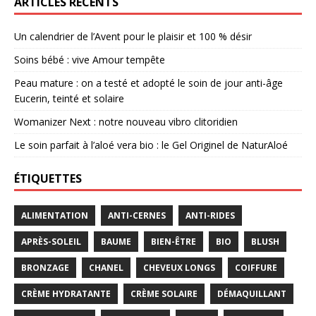
ARTICLES RÉCENTS
Un calendrier de l’Avent pour le plaisir et 100 % désir
Soins bébé : vive Amour tempête
Peau mature : on a testé et adopté le soin de jour anti-âge
Eucerin, teinté et solaire
Womanizer Next : notre nouveau vibro clitoridien
Le soin parfait à l’aloé vera bio : le Gel Originel de NaturAloé
ÉTIQUETTES
ALIMENTATION
ANTI-CERNES
ANTI-RIDES
APRÈS-SOLEIL
BAUME
BIEN-ÊTRE
BIO
BLUSH
BRONZAGE
CHANEL
CHEVEUX LONGS
COIFFURE
CRÈME HYDRATANTE
CRÈME SOLAIRE
DÉMAQUILLANT