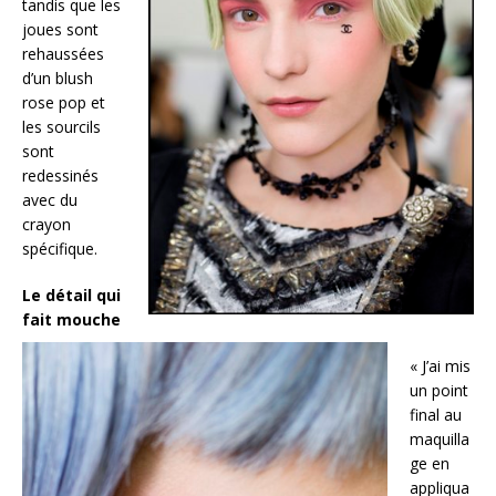
tandis que les
joues sont
rehaussées
d’un blush
rose pop et
les sourcils
sont
redessinés
avec du
crayon
spécifique.
Le détail qui
fait mouche
« J’ai mis
un point
final au
maquilla
ge en
appliqua