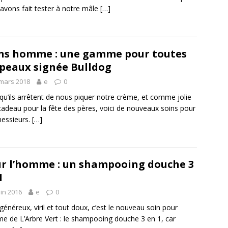
avons fait tester à notre mâle
[…]
ns homme : une gamme pour toutes
 peaux signée Bulldog
mars 2018
e
0
qu’ils arrêtent de nous piquer notre crème, et comme jolie
cadeau pour la fête des pères, voici de nouveaux soins pour
essieurs.
[…]
r l’homme : un shampooing douche 3
1
uin 2016
e
0
t généreux, viril et tout doux, c’est le nouveau soin pour
 de L’Arbre Vert : le shampooing douche 3 en 1, car