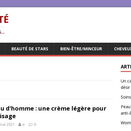
TÉ
...
BEAUTÉ DE STARS
BIEN-ÊTRE/MINCEUR
CHEVEU
ART
Un ca
désir
Soins
Peau 
u d’homme : une crème légère pour
anti-
visage
Woman
mai 2021
e
0