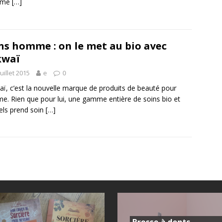
mme
[…]
ns homme : on le met au bio avec
kwaï
juillet 2015
e
0
ï, c’est la nouvelle marque de produits de beauté pour
. Rien que pour lui, une gamme entière de soins bio et
els prend soin
[…]