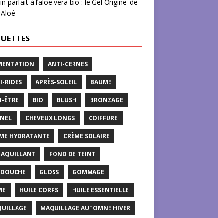
in parfait à l’aloé vera bio : le Gel Originel de
rAloé
QUETTES
MENTATION
ANTI-CERNES
I-RIDES
APRÈS-SOLEIL
BAUME
N-ÊTRE
BIO
BLUSH
BRONZAGE
NEL
CHEVEUX LONGS
COIFFURE
ME HYDRATANTE
CRÈME SOLAIRE
AQUILLANT
FOND DE TEINT
 DOUCHE
GLOSS
GOMMAGE
ME
HUILE CORPS
HUILE ESSENTIELLE
UILLAGE
MAQUILLAGE AUTOMNE HIVER