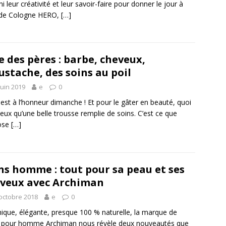
ni leur créativité et leur savoir-faire pour donner le jour à
 de Cologne HERO,
[…]
e des pères : barbe, cheveux,
stache, des soins au poil
juin 2019
e
0
est à l’honneur dimanche ! Et pour le gâter en beauté, quoi
eux qu’une belle trousse remplie de soins. C’est ce que
ose
[…]
ns homme : tout pour sa peau et ses
veux avec Archiman
octobre 2018
e
0
ique, élégante, presque 100 % naturelle, la marque de
 pour homme Archiman nous révèle deux nouveautés que