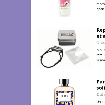
momen
apais
Rep
et 
10 
Moust
l’été
la ma
Par
sol
23 
Un pa