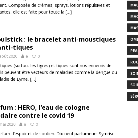
t. Composée de crèmes, sprays, lotions répulsives et
MAQ
antes, elle est faite pour toute la
[…]
MAQ
MAS
ulstick : le bracelet anti-moustiques
OMB
anti-tiques
PEA
août 2020
e
0
ROU
iques (surtout les tigres) et tiques sont nos ennemis de
. Ils peuvent être vecteurs de maladies comme la dengue ou
SOI
ladie de Lyme,
[…]
SOI
SÉR
fum : HERO, l’eau de cologne
idaire contre le covid 19
mai 2020
e
0
rfum d’espoir et de soutien. Dix-neuf parfumeurs Symrise