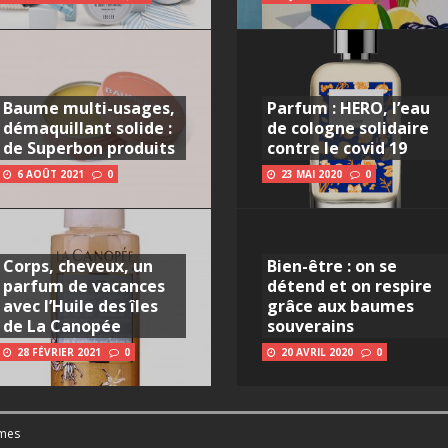
Baume multi-usages,
Parfum : HERO, l’eau
démaquillant solide :
de cologne solidaire
de Superbon produits
contre le covid 19
6 AOÛT 2021
0
23 MAI 2020
0
Corps, cheveux, un
Bien-être : on se
parfum de vacances
détend et on respire
avec l’Huile des îles
grâce aux baumes
de La Canopée
souverains
28 FÉVRIER 2021
0
20 AVRIL 2020
0
mes