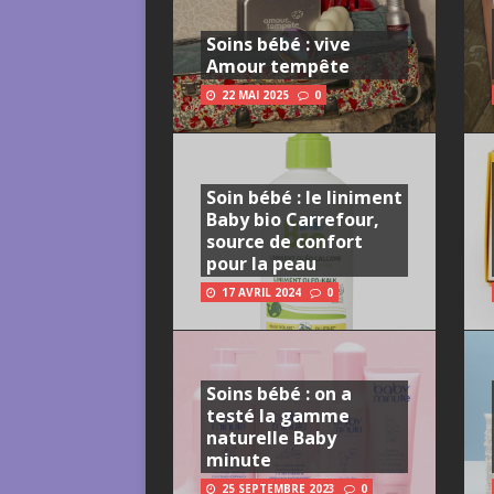
Soins bébé : vive
Amour tempête
22 MAI 2025
0
Soin bébé : le liniment
Baby bio Carrefour,
source de confort
pour la peau
17 AVRIL 2024
0
Soins bébé : on a
testé la gamme
naturelle Baby
minute
25 SEPTEMBRE 2023
0