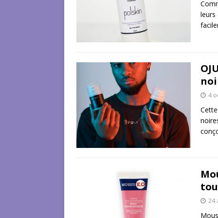
Comme
leurs
facil
OJU
noi
4 o
Cette
noire
conço
Mou
tou
24 
Moust