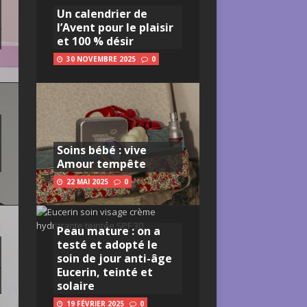
Un calendrier de
l’Avent pour le plaisir
et 100 % désir
30 NOVEMBRE 2025
0
Soins bébé : vive
Amour tempête
22 MAI 2025
0
Peau mature : on a
testé et adopté le
soin de jour anti-âge
Eucerin, teinté et
solaire
19 FÉVRIER 2025
0