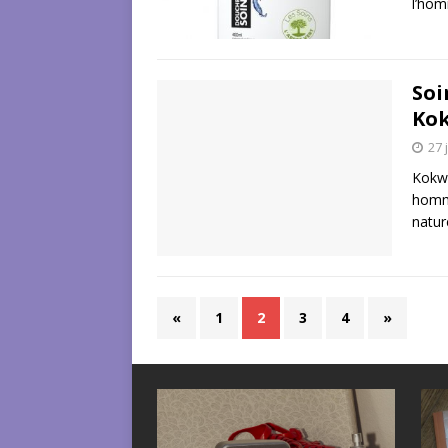
l’ho
Soi
Ko
27 
Kokwa
homme
natur
«
1
2
3
4
»