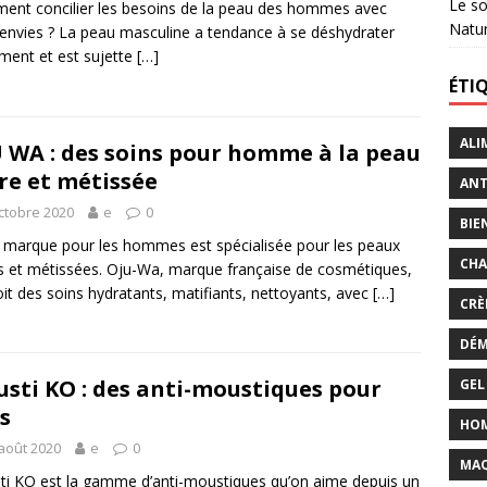
Le so
nt concilier les besoins de la peau des hommes avec
Natu
 envies ? La peau masculine a tendance à se déshydrater
ement et est sujette
[…]
ÉTI
ALI
 WA : des soins pour homme à la peau
re et métissée
ANT
ctobre 2020
e
0
BIE
 marque pour les hommes est spécialisée pour les peaux
CHA
s et métissées. Oju-Wa, marque française de cosmétiques,
it des soins hydratants, matifiants, nettoyants, avec
[…]
CRÈ
DÉM
sti KO : des anti-moustiques pour
GEL
s
HO
août 2020
e
0
MAQ
i KO est la gamme d’anti-moustiques qu’on aime depuis un