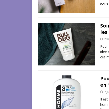
nous 
Soi
les
20 
Pour 
idée 
ces m
Pou
en 
7 j
Il es
homme