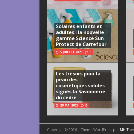
Solaires enfants et
adultes : la nouvelle
gamme Science Sun
Protect de Carrefour
5 JUILLET 2023
0
Les trésors pour la
peau des
cosmétiques solides
signés la Savonnerie
du cèdre
29 MAI 2022
0
Copyright © 2026 | Thème WordPress par
MH The