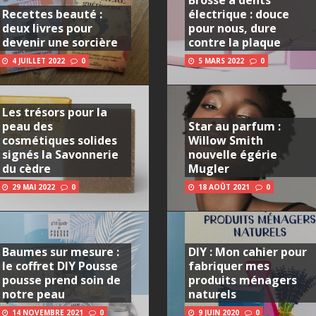
Brosse à dents
Recettes beauté :
électrique : douce
deux livres pour
pour nous, dure
devenir une sorcière
contre la plaque
4 JUILLET 2022
0
5 MARS 2022
0
Les trésors pour la
peau des
Star au parfum :
cosmétiques solides
Willow Smith
signés la Savonnerie
nouvelle égérie
du cèdre
Mugler
29 MAI 2022
0
18 AOÛT 2021
0
Baumes sur mesure :
DIY : Mon cahier pour
le coffret DIY Pousse
fabriquer mes
pousse prend soin de
produits ménagers
notre peau
naturels
14 NOVEMBRE 2021
0
9 JUIN 2020
0