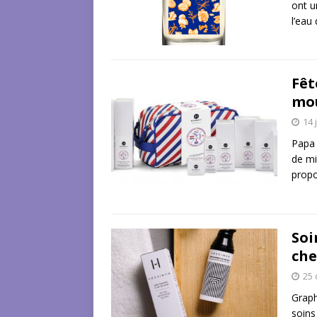
ont u
l’eau
Fêt
mou
14 
Papa 
de mi
prop
Soi
che
25 
Graph
soins