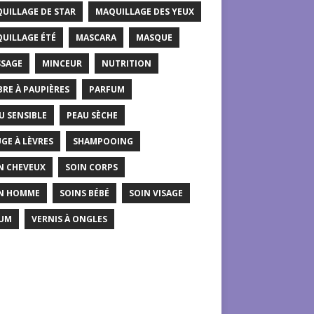
UILLAGE DE STAR
MAQUILLAGE DES YEUX
UILLAGE ÉTÉ
MASCARA
MASQUE
SAGE
MINCEUR
NUTRITION
RE À PAUPIÈRES
PARFUM
U SENSIBLE
PEAU SÈCHE
GE À LÈVRES
SHAMPOOING
N CHEVEUX
SOIN CORPS
N HOMME
SOINS BÉBÉ
SOIN VISAGE
UM
VERNIS À ONGLES