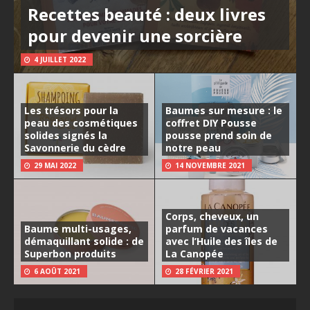
Recettes beauté : deux livres
pour devenir une sorcière
4 JUILLET 2022
Les trésors pour la
Baumes sur mesure : le
peau des cosmétiques
coffret DIY Pousse
solides signés la
pousse prend soin de
Savonnerie du cèdre
notre peau
29 MAI 2022
14 NOVEMBRE 2021
Corps, cheveux, un
Baume multi-usages,
parfum de vacances
démaquillant solide : de
avec l’Huile des îles de
Superbon produits
La Canopée
6 AOÛT 2021
28 FÉVRIER 2021