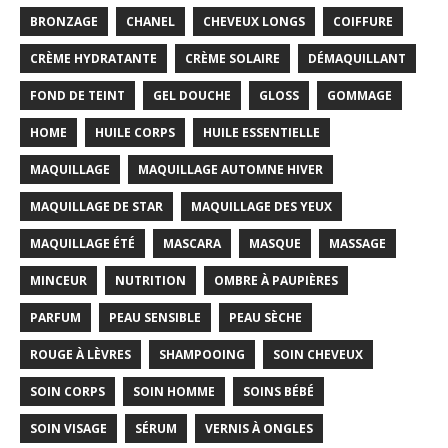
BRONZAGE
CHANEL
CHEVEUX LONGS
COIFFURE
CRÈME HYDRATANTE
CRÈME SOLAIRE
DÉMAQUILLANT
FOND DE TEINT
GEL DOUCHE
GLOSS
GOMMAGE
HOME
HUILE CORPS
HUILE ESSENTIELLE
MAQUILLAGE
MAQUILLAGE AUTOMNE HIVER
MAQUILLAGE DE STAR
MAQUILLAGE DES YEUX
MAQUILLAGE ÉTÉ
MASCARA
MASQUE
MASSAGE
MINCEUR
NUTRITION
OMBRE À PAUPIÈRES
PARFUM
PEAU SENSIBLE
PEAU SÈCHE
ROUGE À LÈVRES
SHAMPOOING
SOIN CHEVEUX
SOIN CORPS
SOIN HOMME
SOINS BÉBÉ
SOIN VISAGE
SÉRUM
VERNIS À ONGLES