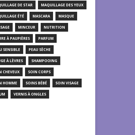
UILLAGE DE STAR
MAQUILLAGE DES YEUX
UILLAGE ÉTÉ
MASCARA
MASQUE
SAGE
MINCEUR
NUTRITION
RE À PAUPIÈRES
PARFUM
U SENSIBLE
PEAU SÈCHE
GE À LÈVRES
SHAMPOOING
N CHEVEUX
SOIN CORPS
N HOMME
SOINS BÉBÉ
SOIN VISAGE
UM
VERNIS À ONGLES