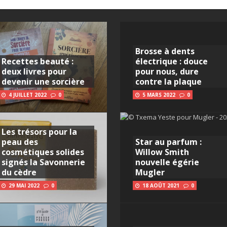
Brosse à dents
Recettes beauté :
électrique : douce
deux livres pour
pour nous, dure
devenir une sorcière
contre la plaque
4 JUILLET 2022
0
5 MARS 2022
0
Les trésors pour la
peau des
Star au parfum :
cosmétiques solides
Willow Smith
signés la Savonnerie
nouvelle égérie
du cèdre
Mugler
29 MAI 2022
0
18 AOÛT 2021
0