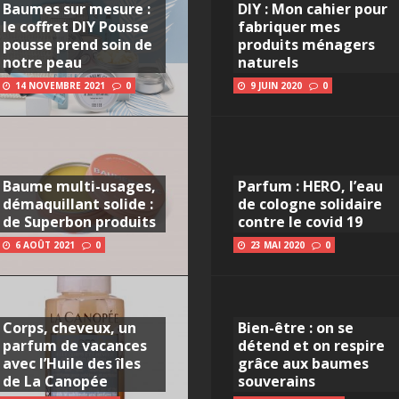
Baumes sur mesure :
DIY : Mon cahier pour
le coffret DIY Pousse
fabriquer mes
pousse prend soin de
produits ménagers
notre peau
naturels
14 NOVEMBRE 2021
0
9 JUIN 2020
0
Baume multi-usages,
Parfum : HERO, l’eau
démaquillant solide :
de cologne solidaire
de Superbon produits
contre le covid 19
6 AOÛT 2021
0
23 MAI 2020
0
Corps, cheveux, un
Bien-être : on se
parfum de vacances
détend et on respire
avec l’Huile des îles
grâce aux baumes
de La Canopée
souverains