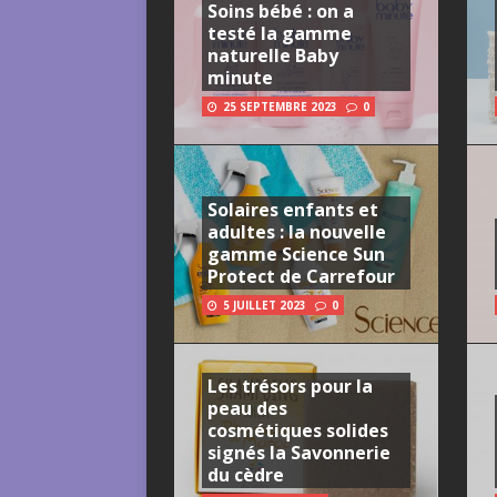
Soins bébé : on a
testé la gamme
naturelle Baby
minute
25 SEPTEMBRE 2023
0
Solaires enfants et
adultes : la nouvelle
gamme Science Sun
Protect de Carrefour
5 JUILLET 2023
0
Les trésors pour la
peau des
cosmétiques solides
signés la Savonnerie
du cèdre