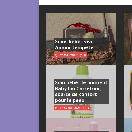
Soins bébé : vive
Amour tempête
22 MAI 2025
0
Soin bébé : le liniment
Baby bio Carrefour,
source de confort
pour la peau
17 AVRIL 2024
0