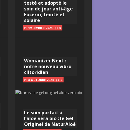
testé et adopté le
soin de jour anti-âge
Eucerin, teinté et
solaire
19 FÉVRIER 2025
0
Womanizer Next :
notre nouveau vibro
clitoridien
8 OCTOBRE 2024
0
Le soin parfait à
l’aloé vera bio : le Gel
Originel de NaturAloé