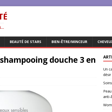
TÉ
...
BEAUTÉ DE STARS
BIEN-ÊTRE/MINCEUR
CHEVEU
 shampooing douche 3 en
ART
Un ca
désir
Soins
Peau 
anti-
Woman