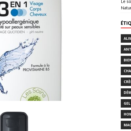
Le so
Natu
ÉTI
ALI
ANT
BIE
CHA
CRÈ
DÉM
GEL
HO
MAQ