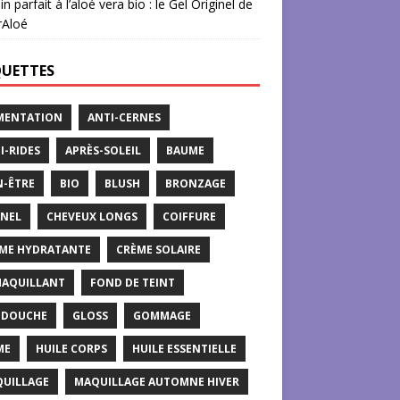
in parfait à l’aloé vera bio : le Gel Originel de
rAloé
QUETTES
MENTATION
ANTI-CERNES
I-RIDES
APRÈS-SOLEIL
BAUME
N-ÊTRE
BIO
BLUSH
BRONZAGE
NEL
CHEVEUX LONGS
COIFFURE
ME HYDRATANTE
CRÈME SOLAIRE
AQUILLANT
FOND DE TEINT
 DOUCHE
GLOSS
GOMMAGE
ME
HUILE CORPS
HUILE ESSENTIELLE
UILLAGE
MAQUILLAGE AUTOMNE HIVER