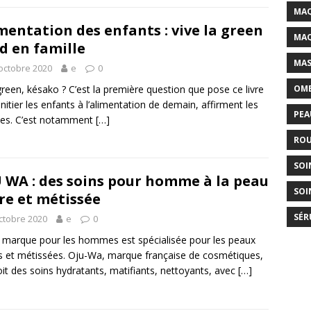
MAQ
mentation des enfants : vive la green
MAQ
d en famille
MAS
octobre 2020
e
0
green, késako ? C’est la première question que pose ce livre
OMB
initier les enfants à l’alimentation de demain, affirment les
PEA
ces. C’est notamment
[…]
ROU
SOI
 WA : des soins pour homme à la peau
SOI
re et métissée
SÉR
ctobre 2020
e
0
 marque pour les hommes est spécialisée pour les peaux
s et métissées. Oju-Wa, marque française de cosmétiques,
it des soins hydratants, matifiants, nettoyants, avec
[…]