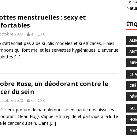
Le so
Natu
ottes menstruelles : sexy et
ÉTI
fortables
octobre 2020
e
0
ALI
 s’attendait pas à de si jolis modèles et si efficaces. Finies
ampons qui font mal et les serviettes hygiéniques. Bienvenue
ANT
ulottes
[…]
BIE
CHA
obre Rose, un déodorant contre le
CRÈ
cer du sein
DÉM
octobre 2020
e
0
GEL
élicieux parfum de pamplemousse enchante nos aisselles.
odorant Clean Hugs s’appelle Intrépide et participe à la lutte
HO
e le cancer du sein. Dans
[…]
MAQ