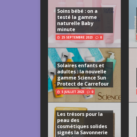
Soins bébé : on a
testé la gamme
naturelle Baby
minute
25 SEPTEMBRE 2023
0
Solaires enfants et
adultes : la nouvelle
gamme Science Sun
Protect de Carrefour
5 JUILLET 2023
0
Les trésors pour la
peau des
cosmétiques solides
signés la Savonnerie