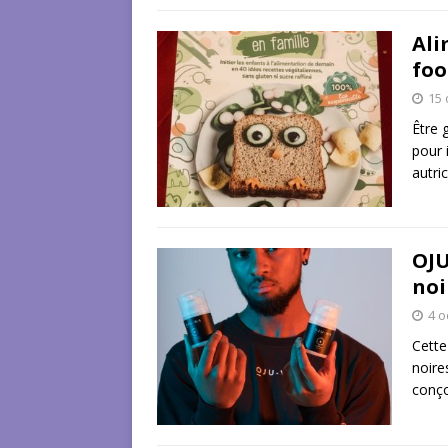
Ali
foo
15 
Être 
pour 
autri
OJU
noi
4 o
Cette
noire
conço