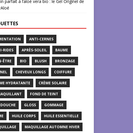
in parfait à l’aloé vera bio : le Gel Originel de
rAloé
QUETTES
MENTATION
ANTI-CERNES
I-RIDES
APRÈS-SOLEIL
BAUME
N-ÊTRE
BIO
BLUSH
BRONZAGE
NEL
CHEVEUX LONGS
COIFFURE
ME HYDRATANTE
CRÈME SOLAIRE
AQUILLANT
FOND DE TEINT
 DOUCHE
GLOSS
GOMMAGE
ME
HUILE CORPS
HUILE ESSENTIELLE
UILLAGE
MAQUILLAGE AUTOMNE HIVER