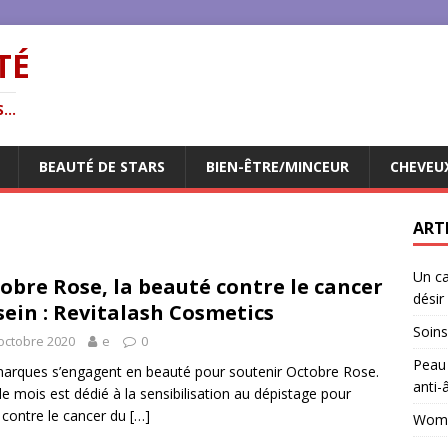
TÉ
...
BEAUTÉ DE STARS
BIEN-ÊTRE/MINCEUR
CHEVEU
ART
Un ca
obre Rose, la beauté contre le cancer
désir
sein : Revitalash Cosmetics
Soins
octobre 2020
e
0
Peau 
arques s’engagent en beauté pour soutenir Octobre Rose.
anti-
le mois est dédié à la sensibilisation au dépistage pour
r contre le cancer du
[…]
Woman