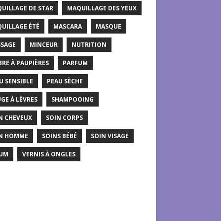
UILLAGE DE STAR
MAQUILLAGE DES YEUX
UILLAGE ÉTÉ
MASCARA
MASQUE
SAGE
MINCEUR
NUTRITION
RE À PAUPIÈRES
PARFUM
U SENSIBLE
PEAU SÈCHE
GE À LÈVRES
SHAMPOOING
N CHEVEUX
SOIN CORPS
N HOMME
SOINS BÉBÉ
SOIN VISAGE
UM
VERNIS À ONGLES