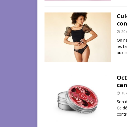
Cul
con
20 
On ne
les t
aux c
Oct
can
18 
Son d
Ce dé
contr