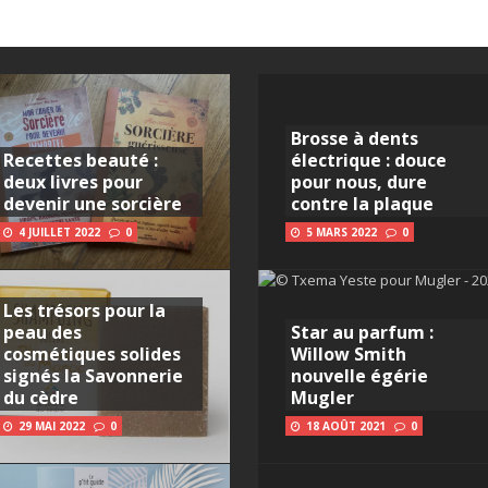
Brosse à dents
Recettes beauté :
électrique : douce
deux livres pour
pour nous, dure
devenir une sorcière
contre la plaque
4 JUILLET 2022
0
5 MARS 2022
0
Les trésors pour la
peau des
Star au parfum :
cosmétiques solides
Willow Smith
signés la Savonnerie
nouvelle égérie
du cèdre
Mugler
29 MAI 2022
0
18 AOÛT 2021
0