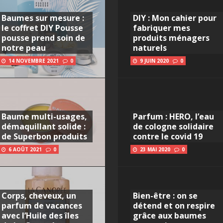
Baumes sur mesure :
DIY : Mon cahier pour
le coffret DIY Pousse
fabriquer mes
pousse prend soin de
produits ménagers
notre peau
naturels
14 NOVEMBRE 2021
0
9 JUIN 2020
0
Baume multi-usages,
Parfum : HERO, l’eau
démaquillant solide :
de cologne solidaire
de Superbon produits
contre le covid 19
6 AOÛT 2021
0
23 MAI 2020
0
Corps, cheveux, un
Bien-être : on se
parfum de vacances
détend et on respire
avec l’Huile des îles
grâce aux baumes