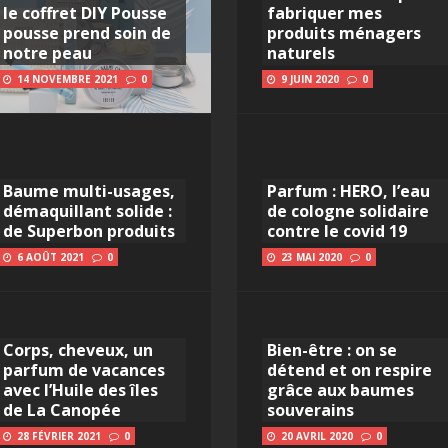
le coffret DIY Pousse
fabriquer mes
pousse prend soin de
produits ménagers
notre peau
naturels
14 NOVEMBRE 2021
0
9 JUIN 2020
0
Baume multi-usages,
Parfum : HERO, l’eau
démaquillant solide :
de cologne solidaire
de Superbon produits
contre le covid 19
6 AOÛT 2021
0
23 MAI 2020
0
Corps, cheveux, un
Bien-être : on se
parfum de vacances
détend et on respire
avec l’Huile des îles
grâce aux baumes
de La Canopée
souverains
28 FÉVRIER 2021
0
20 AVRIL 2020
0