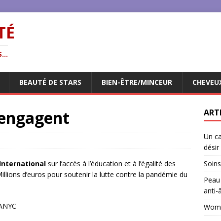
TÉ
...
BEAUTÉ DE STARS
BIEN-ÊTRE/MINCEUR
CHEVEU
’engagent
ART
Un ca
désir
International
sur l’accès à l’éducation et à l’égalité des
Soins
Millions d’euros pour soutenir la lutte contre la pandémie du
Peau 
anti-
GANYC
Woman