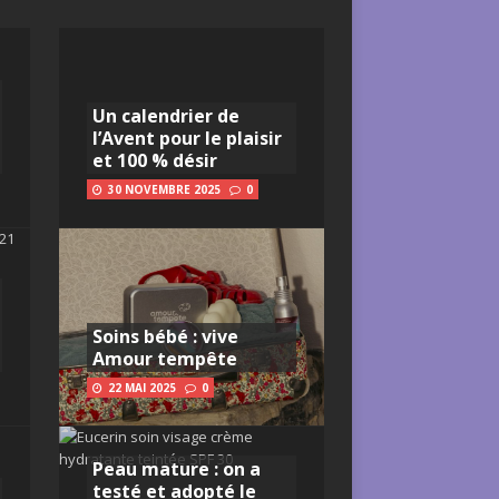
Un calendrier de
l’Avent pour le plaisir
et 100 % désir
30 NOVEMBRE 2025
0
Soins bébé : vive
Amour tempête
22 MAI 2025
0
Peau mature : on a
testé et adopté le