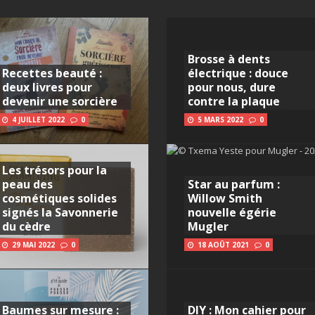
Brosse à dents
Recettes beauté :
électrique : douce
deux livres pour
pour nous, dure
devenir une sorcière
contre la plaque
4 JUILLET 2022
0
5 MARS 2022
0
Les trésors pour la
peau des
Star au parfum :
cosmétiques solides
Willow Smith
signés la Savonnerie
nouvelle égérie
du cèdre
Mugler
29 MAI 2022
0
18 AOÛT 2021
0
Baumes sur mesure :
DIY : Mon cahier pour