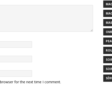
MAQ
MAQ
MAS
OMB
PEA
ROU
SOI
SOI
SÉR
 browser for the next time I comment.