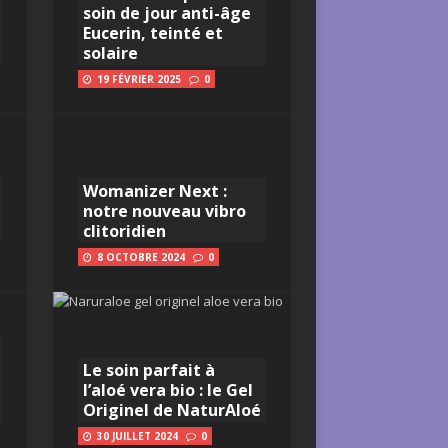
soin de jour anti-âge
Eucerin, teinté et
solaire
19 FÉVRIER 2025
0
Womanizer Next :
notre nouveau vibro
clitoridien
8 OCTOBRE 2024
0
Le soin parfait à
l’aloé vera bio : le Gel
Originel de NaturAloé
30 JUILLET 2024
0