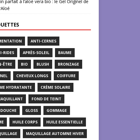
in parfait à l’aloé vera bio : le Gel Originel de
rAloé
QUETTES
MENTATION
ANTI-CERNES
I-RIDES
APRÈS-SOLEIL
BAUME
N-ÊTRE
BIO
BLUSH
BRONZAGE
NEL
CHEVEUX LONGS
COIFFURE
ME HYDRATANTE
CRÈME SOLAIRE
AQUILLANT
FOND DE TEINT
 DOUCHE
GLOSS
GOMMAGE
ME
HUILE CORPS
HUILE ESSENTIELLE
UILLAGE
MAQUILLAGE AUTOMNE HIVER