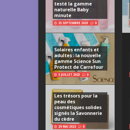
testé la gamme
naturelle Baby
minute
25 SEPTEMBRE 2023
0
Solaires enfants et
adultes : la nouvelle
gamme Science Sun
Protect de Carrefour
5 JUILLET 2023
0
Les trésors pour la
peau des
cosmétiques solides
signés la Savonnerie
du cèdre
29 MAI 2022
0