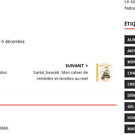
Le so
Natu
ÉTI
ALI
 4-5 décembre
ANT
BIE
SUIVANT
 don
Santé, beauté : Mon cahier de
CHA
remèdes et recettes au miel
CRÈ
DÉM
GEL
HO
liée.
MAQ