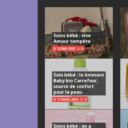
Soins bébé : vive
Amour tempête
22 MAI 2025
0
Soin bébé : le liniment
Baby bio Carrefour,
source de confort
pour la peau
17 AVRIL 2024
0
Soins bébé : on a