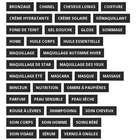
BRONZAGE
CHANEL
CHEVEUX LONGS
COIFFURE
CRÈME HYDRATANTE
CRÈME SOLAIRE
DÉMAQUILLANT
FOND DE TEINT
GEL DOUCHE
GLOSS
GOMMAGE
HOME
HUILE CORPS
HUILE ESSENTIELLE
MAQUILLAGE
MAQUILLAGE AUTOMNE HIVER
MAQUILLAGE DE STAR
MAQUILLAGE DES YEUX
MAQUILLAGE ÉTÉ
MASCARA
MASQUE
MASSAGE
MINCEUR
NUTRITION
OMBRE À PAUPIÈRES
PARFUM
PEAU SENSIBLE
PEAU SÈCHE
ROUGE À LÈVRES
SHAMPOOING
SOIN CHEVEUX
SOIN CORPS
SOIN HOMME
SOINS BÉBÉ
SOIN VISAGE
SÉRUM
VERNIS À ONGLES