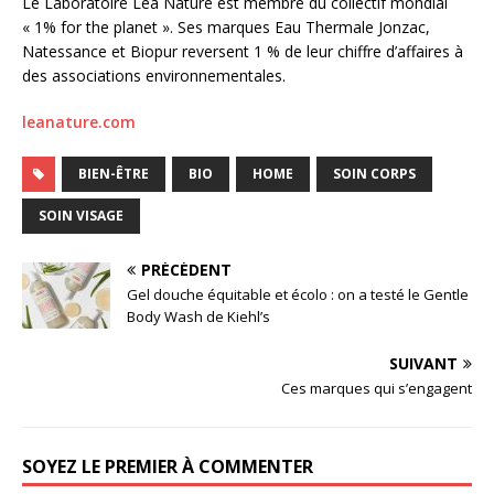
Le Laboratoire Léa Nature est membre du collectif mondial
« 1% for the planet ». Ses marques Eau Thermale Jonzac,
Natessance et Biopur reversent 1 % de leur chiffre d’affaires à
des associations environnementales.
leanature.com
BIEN-ÊTRE
BIO
HOME
SOIN CORPS
SOIN VISAGE
PRÉCÉDENT
Gel douche équitable et écolo : on a testé le Gentle
Body Wash de Kiehl’s
SUIVANT
Ces marques qui s’engagent
SOYEZ LE PREMIER À COMMENTER