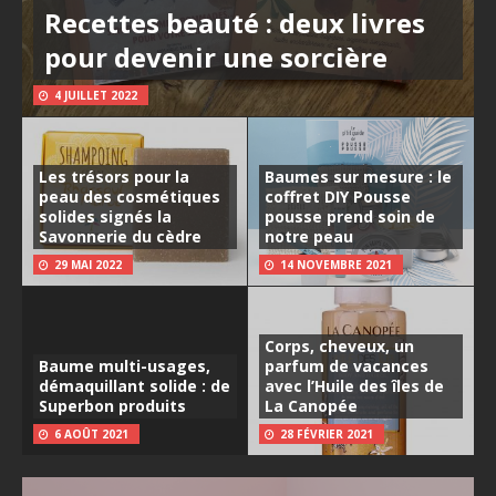
Recettes beauté : deux livres
pour devenir une sorcière
4 JUILLET 2022
Les trésors pour la
Baumes sur mesure : le
peau des cosmétiques
coffret DIY Pousse
solides signés la
pousse prend soin de
Savonnerie du cèdre
notre peau
29 MAI 2022
14 NOVEMBRE 2021
Corps, cheveux, un
Baume multi-usages,
parfum de vacances
démaquillant solide : de
avec l’Huile des îles de
Superbon produits
La Canopée
6 AOÛT 2021
28 FÉVRIER 2021