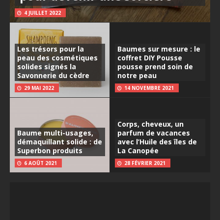
4 JUILLET 2022
Les trésors pour la
Baumes sur mesure : le
peau des cosmétiques
coffret DIY Pousse
solides signés la
pousse prend soin de
Savonnerie du cèdre
notre peau
29 MAI 2022
14 NOVEMBRE 2021
Corps, cheveux, un
Baume multi-usages,
parfum de vacances
démaquillant solide : de
avec l’Huile des îles de
Superbon produits
La Canopée
6 AOÛT 2021
28 FÉVRIER 2021