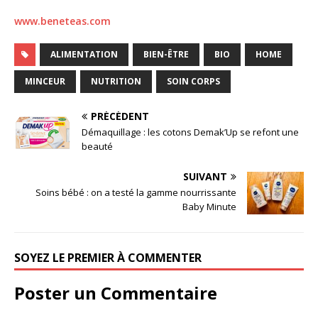
www.beneteas.com
ALIMENTATION
BIEN-ÊTRE
BIO
HOME
MINCEUR
NUTRITION
SOIN CORPS
PRÉCÉDENT
Démaquillage : les cotons Demak’Up se refont une
beauté
SUIVANT
Soins bébé : on a testé la gamme nourrissante
Baby Minute
SOYEZ LE PREMIER À COMMENTER
Poster un Commentaire