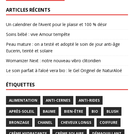
ARTICLES RÉCENTS
Un calendrier de l’Avent pour le plaisir et 100 % désir
Soins bébé : vive Amour tempête
Peau mature : on a testé et adopté le soin de jour anti-âge
Eucerin, teinté et solaire
Womanizer Next : notre nouveau vibro clitoridien
Le soin parfait à l’aloé vera bio : le Gel Originel de NaturAloé
ÉTIQUETTES
ALIMENTATION
ANTI-CERNES
ANTI-RIDES
APRÈS-SOLEIL
BAUME
BIEN-ÊTRE
BIO
BLUSH
BRONZAGE
CHANEL
CHEVEUX LONGS
COIFFURE
CRÈME HYDRATANTE
CRÈME SOLAIRE
DÉMAQUILLANT