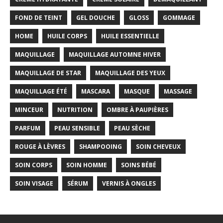
FOND DE TEINT
GEL DOUCHE
GLOSS
GOMMAGE
HOME
HUILE CORPS
HUILE ESSENTIELLE
MAQUILLAGE
MAQUILLAGE AUTOMNE HIVER
MAQUILLAGE DE STAR
MAQUILLAGE DES YEUX
MAQUILLAGE ÉTÉ
MASCARA
MASQUE
MASSAGE
MINCEUR
NUTRITION
OMBRE À PAUPIÈRES
PARFUM
PEAU SENSIBLE
PEAU SÈCHE
ROUGE À LÈVRES
SHAMPOOING
SOIN CHEVEUX
SOIN CORPS
SOIN HOMME
SOINS BÉBÉ
SOIN VISAGE
SÉRUM
VERNIS À ONGLES