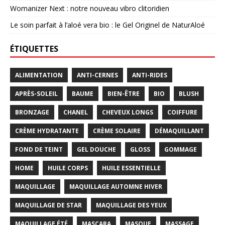
Womanizer Next : notre nouveau vibro clitoridien
Le soin parfait à l’aloé vera bio : le Gel Originel de NaturAloé
ÉTIQUETTES
ALIMENTATION
ANTI-CERNES
ANTI-RIDES
APRÈS-SOLEIL
BAUME
BIEN-ÊTRE
BIO
BLUSH
BRONZAGE
CHANEL
CHEVEUX LONGS
COIFFURE
CRÈME HYDRATANTE
CRÈME SOLAIRE
DÉMAQUILLANT
FOND DE TEINT
GEL DOUCHE
GLOSS
GOMMAGE
HOME
HUILE CORPS
HUILE ESSENTIELLE
MAQUILLAGE
MAQUILLAGE AUTOMNE HIVER
MAQUILLAGE DE STAR
MAQUILLAGE DES YEUX
MAQUILLAGE ÉTÉ
MASCARA
MASQUE
MASSAGE