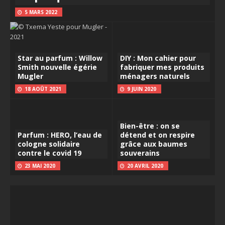
5 MARS 2022
Star au parfum : Willow
DIY : Mon cahier pour
Smith nouvelle égérie
fabriquer mes produits
Mugler
ménagers naturels
18 AOÛT 2021
9 JUIN 2020
Bien-être : on se
Parfum : HERO, l’eau de
détend et on respire
cologne solidaire
grâce aux baumes
contre le covid 19
souverains
23 MAI 2020
20 AVRIL 2020