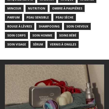
MINCEUR
NUTRITION
OMBRE À PAUPIÈRES
PARFUM
PEAU SENSIBLE
PEAU SÈCHE
ROUGE À LÈVRES
SHAMPOOING
SOIN CHEVEUX
SOIN CORPS
SOIN HOMME
SOINS BÉBÉ
SOIN VISAGE
SÉRUM
VERNIS À ONGLES