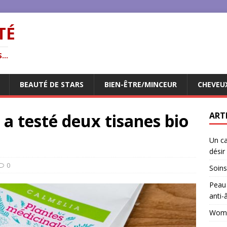
TÉ
...
BEAUTÉ DE STARS
BIEN-ÊTRE/MINCEUR
CHEVEU
 a testé deux tisanes bio
ART
Un ca
désir
0
Soins
Peau 
anti-
Woman