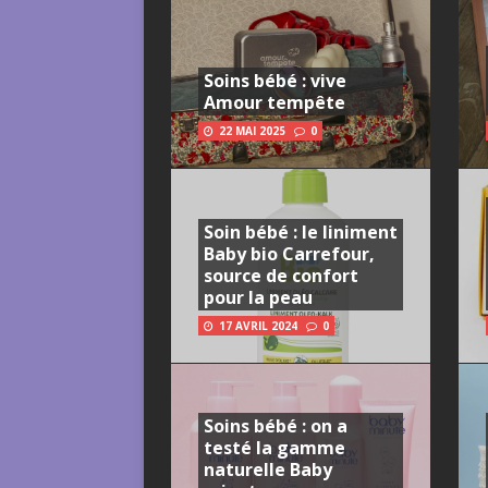
Soins bébé : vive
Amour tempête
22 MAI 2025
0
Soin bébé : le liniment
Baby bio Carrefour,
source de confort
pour la peau
17 AVRIL 2024
0
Soins bébé : on a
testé la gamme
naturelle Baby