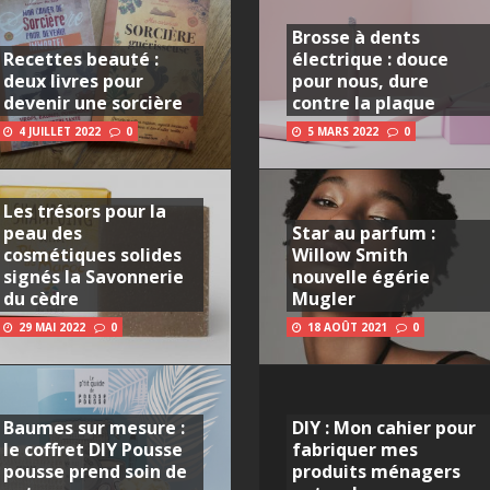
Brosse à dents
Recettes beauté :
électrique : douce
deux livres pour
pour nous, dure
devenir une sorcière
contre la plaque
4 JUILLET 2022
0
5 MARS 2022
0
Les trésors pour la
peau des
Star au parfum :
cosmétiques solides
Willow Smith
signés la Savonnerie
nouvelle égérie
du cèdre
Mugler
29 MAI 2022
0
18 AOÛT 2021
0
Baumes sur mesure :
DIY : Mon cahier pour
le coffret DIY Pousse
fabriquer mes
pousse prend soin de
produits ménagers