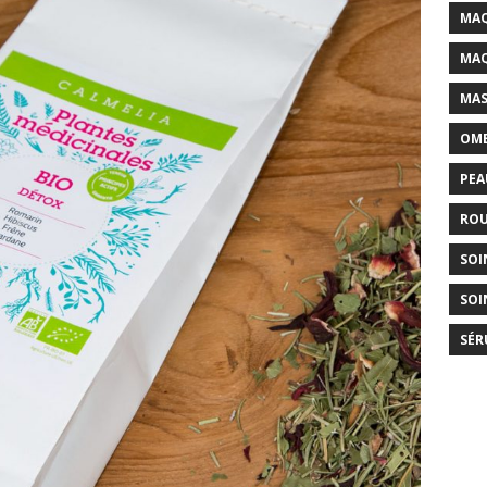
MAQ
MAQ
MAS
OMB
PEA
ROU
SOI
SOI
SÉR