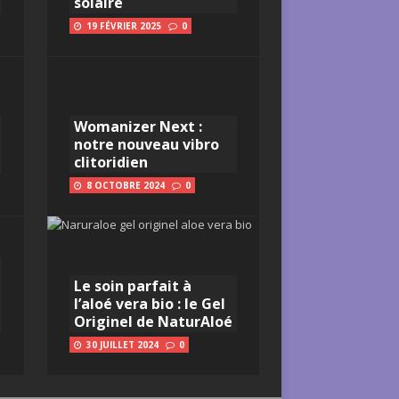
solaire
19 FÉVRIER 2025
0
Womanizer Next :
notre nouveau vibro
clitoridien
8 OCTOBRE 2024
0
Le soin parfait à
l’aloé vera bio : le Gel
Originel de NaturAloé
30 JUILLET 2024
0