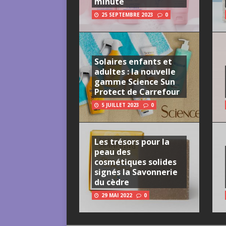
minute
25 SEPTEMBRE 2023
0
Solaires enfants et
adultes : la nouvelle
gamme Science Sun
Protect de Carrefour
5 JUILLET 2023
0
Les trésors pour la
peau des
cosmétiques solides
signés la Savonnerie
du cèdre
29 MAI 2022
0