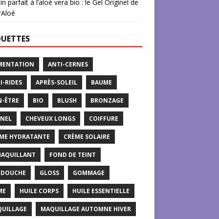
in parfait à l’aloé vera bio : le Gel Originel de
rAloé
QUETTES
MENTATION
ANTI-CERNES
I-RIDES
APRÈS-SOLEIL
BAUME
N-ÊTRE
BIO
BLUSH
BRONZAGE
NEL
CHEVEUX LONGS
COIFFURE
ME HYDRATANTE
CRÈME SOLAIRE
AQUILLANT
FOND DE TEINT
 DOUCHE
GLOSS
GOMMAGE
ME
HUILE CORPS
HUILE ESSENTIELLE
UILLAGE
MAQUILLAGE AUTOMNE HIVER