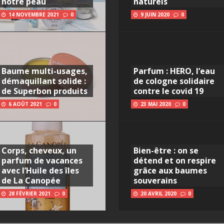
notre peau
naturels
14 NOVEMBRE 2021
0
9 JUIN 2020
0
Baume multi-usages,
Parfum : HERO, l’eau
démaquillant solide :
de cologne solidaire
de Superbon produits
contre le covid 19
6 AOÛT 2021
0
23 MAI 2020
0
Corps, cheveux, un
Bien-être : on se
parfum de vacances
détend et on respire
avec l’Huile des îles
grâce aux baumes
de La Canopée
souverains
28 FÉVRIER 2021
0
20 AVRIL 2020
0