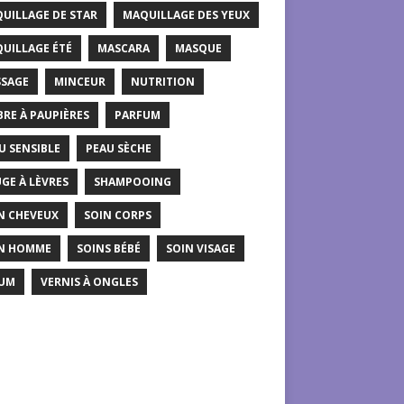
UILLAGE DE STAR
MAQUILLAGE DES YEUX
UILLAGE ÉTÉ
MASCARA
MASQUE
SAGE
MINCEUR
NUTRITION
RE À PAUPIÈRES
PARFUM
U SENSIBLE
PEAU SÈCHE
GE À LÈVRES
SHAMPOOING
N CHEVEUX
SOIN CORPS
N HOMME
SOINS BÉBÉ
SOIN VISAGE
UM
VERNIS À ONGLES