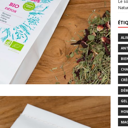
Le so
Natu
ÉTI
ALI
ANT
BIE
CHA
CRÈ
DÉM
GEL
HO
MAQ