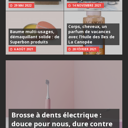
29 MAI 2022
14 NOVEMBRE 2021
Corps, cheveux, un
Baume multi-usages,
parfum de vacances
démaquillant solide : de
avec l’Huile des îles de
Superbon produits
La Canopée
6 AOÛT 2021
28 FÉVRIER 2021
Brosse à dents électrique :
douce pour nous, dure contre