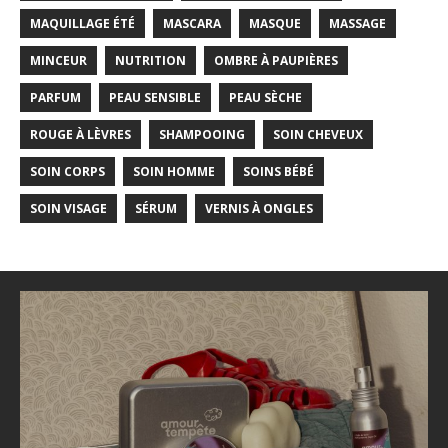
MAQUILLAGE ÉTÉ
MASCARA
MASQUE
MASSAGE
MINCEUR
NUTRITION
OMBRE À PAUPIÈRES
PARFUM
PEAU SENSIBLE
PEAU SÈCHE
ROUGE À LÈVRES
SHAMPOOING
SOIN CHEVEUX
SOIN CORPS
SOIN HOMME
SOINS BÉBÉ
SOIN VISAGE
SÉRUM
VERNIS À ONGLES