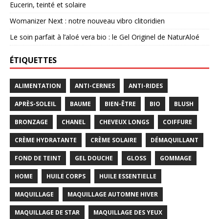
Eucerin, teinté et solaire
Womanizer Next : notre nouveau vibro clitoridien
Le soin parfait à l’aloé vera bio : le Gel Originel de NaturAloé
ÉTIQUETTES
ALIMENTATION
ANTI-CERNES
ANTI-RIDES
APRÈS-SOLEIL
BAUME
BIEN-ÊTRE
BIO
BLUSH
BRONZAGE
CHANEL
CHEVEUX LONGS
COIFFURE
CRÈME HYDRATANTE
CRÈME SOLAIRE
DÉMAQUILLANT
FOND DE TEINT
GEL DOUCHE
GLOSS
GOMMAGE
HOME
HUILE CORPS
HUILE ESSENTIELLE
MAQUILLAGE
MAQUILLAGE AUTOMNE HIVER
MAQUILLAGE DE STAR
MAQUILLAGE DES YEUX