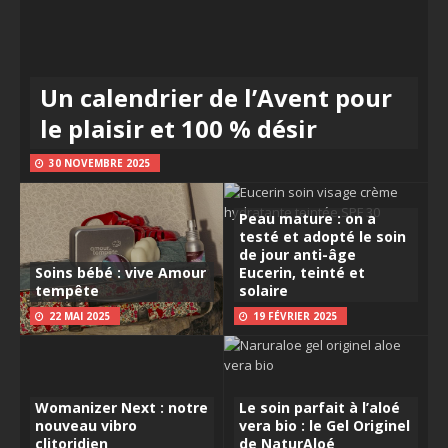
Un calendrier de l’Avent pour
le plaisir et 100 % désir
30 NOVEMBRE 2025
Peau mature : on a
testé et adopté le soin
de jour anti-âge
Soins bébé : vive Amour
Eucerin, teinté et
tempête
solaire
22 MAI 2025
19 FÉVRIER 2025
Womanizer Next : notre
Le soin parfait à l’aloé
nouveau vibro
vera bio : le Gel Originel
clitoridien
de NaturAloé