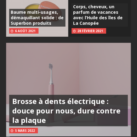
Corps, cheveux, un
Baume multi-usages,
parfum de vacances
démaquillant solide : de
avec l’Huile des îles de
Superbon produits
La Canopée
6 AOÛT 2021
28 FÉVRIER 2021
Brosse à dents électrique :
douce pour nous, dure contre
la plaque
5 MARS 2022