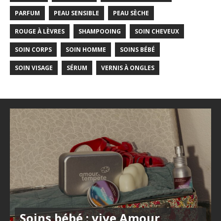
PARFUM
PEAU SENSIBLE
PEAU SÈCHE
ROUGE À LÈVRES
SHAMPOOING
SOIN CHEVEUX
SOIN CORPS
SOIN HOMME
SOINS BÉBÉ
SOIN VISAGE
SÉRUM
VERNIS À ONGLES
Soins bébé : vive Amour