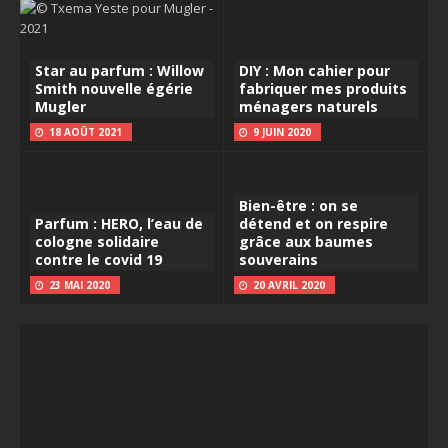
Star au parfum : Willow
DIY : Mon cahier pour
Smith nouvelle égérie
fabriquer mes produits
Mugler
ménagers naturels
18 AOÛT 2021
9 JUIN 2020
Bien-être : on se
Parfum : HERO, l’eau de
détend et on respire
cologne solidaire
grâce aux baumes
contre le covid 19
souverains
23 MAI 2020
20 AVRIL 2020