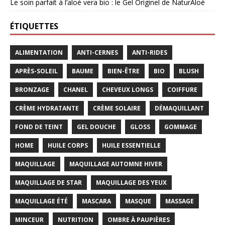
Le soin parfait à l’aloé vera bio : le Gel Originel de NaturAloé
ÉTIQUETTES
ALIMENTATION
ANTI-CERNES
ANTI-RIDES
APRÈS-SOLEIL
BAUME
BIEN-ÊTRE
BIO
BLUSH
BRONZAGE
CHANEL
CHEVEUX LONGS
COIFFURE
CRÈME HYDRATANTE
CRÈME SOLAIRE
DÉMAQUILLANT
FOND DE TEINT
GEL DOUCHE
GLOSS
GOMMAGE
HOME
HUILE CORPS
HUILE ESSENTIELLE
MAQUILLAGE
MAQUILLAGE AUTOMNE HIVER
MAQUILLAGE DE STAR
MAQUILLAGE DES YEUX
MAQUILLAGE ÉTÉ
MASCARA
MASQUE
MASSAGE
MINCEUR
NUTRITION
OMBRE À PAUPIÈRES