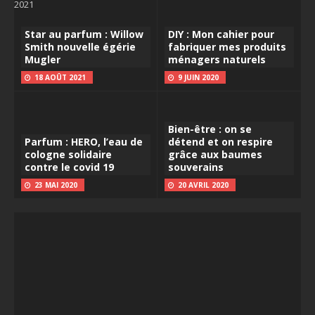
Star au parfum : Willow
DIY : Mon cahier pour
Smith nouvelle égérie
fabriquer mes produits
Mugler
ménagers naturels
18 AOÛT 2021
9 JUIN 2020
Bien-être : on se
Parfum : HERO, l’eau de
détend et on respire
cologne solidaire
grâce aux baumes
contre le covid 19
souverains
23 MAI 2020
20 AVRIL 2020