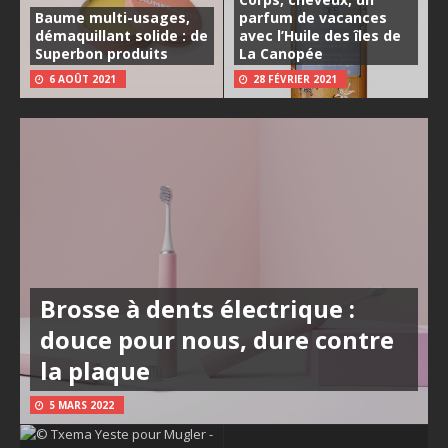
Baume multi-usages,
parfum de vacances
démaquillant solide : de
avec l’Huile des îles de
Superbon produits
La Canopée
6 AOÛT 2021
28 FÉVRIER 2021
Brosse à dents électrique :
douce pour nous, dure contre
la plaque
5 MARS 2022