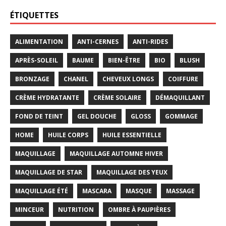
ÉTIQUETTES
ALIMENTATION
ANTI-CERNES
ANTI-RIDES
APRÈS-SOLEIL
BAUME
BIEN-ÊTRE
BIO
BLUSH
BRONZAGE
CHANEL
CHEVEUX LONGS
COIFFURE
CRÈME HYDRATANTE
CRÈME SOLAIRE
DÉMAQUILLANT
FOND DE TEINT
GEL DOUCHE
GLOSS
GOMMAGE
HOME
HUILE CORPS
HUILE ESSENTIELLE
MAQUILLAGE
MAQUILLAGE AUTOMNE HIVER
MAQUILLAGE DE STAR
MAQUILLAGE DES YEUX
MAQUILLAGE ÉTÉ
MASCARA
MASQUE
MASSAGE
MINCEUR
NUTRITION
OMBRE À PAUPIÈRES