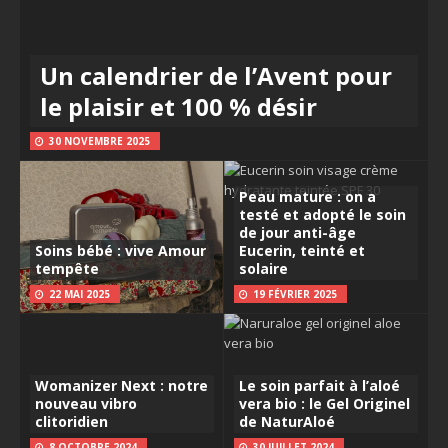
Un calendrier de l’Avent pour
le plaisir et 100 % désir
30 NOVEMBRE 2025
Peau mature : on a
testé et adopté le soin
de jour anti-âge
Soins bébé : vive Amour
Eucerin, teinté et
tempête
solaire
22 MAI 2025
19 FÉVRIER 2025
Womanizer Next : notre
Le soin parfait à l’aloé
nouveau vibro
vera bio : le Gel Originel
clitoridien
de NaturAloé
8 OCTOBRE 2024
30 JUILLET 2024