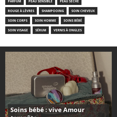
PARFUM
PEAU SENSIBLE
PEAU SÈCHE
ROUGE À LÈVRES
SHAMPOOING
SOIN CHEVEUX
SOIN CORPS
SOIN HOMME
SOINS BÉBÉ
SOIN VISAGE
SÉRUM
VERNIS À ONGLES
Soins bébé : vive Amour