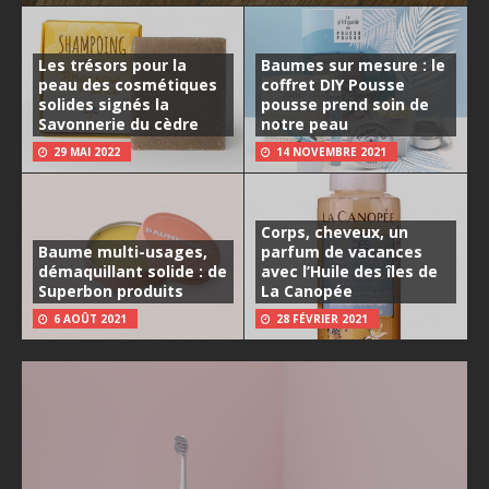
Les trésors pour la
Baumes sur mesure : le
peau des cosmétiques
coffret DIY Pousse
solides signés la
pousse prend soin de
Savonnerie du cèdre
notre peau
29 MAI 2022
14 NOVEMBRE 2021
Corps, cheveux, un
Baume multi-usages,
parfum de vacances
démaquillant solide : de
avec l’Huile des îles de
Superbon produits
La Canopée
6 AOÛT 2021
28 FÉVRIER 2021