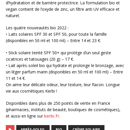
d’hydratation et de barrière protectrice. La formulation bio et
vegan contient de l’oxyde de zinc, un filtre anti UV efficace et
naturel.
Les quatre nouveautés bio 2022 :
• Laits solaires SPF 30 et SPF 50, pour toute la famille
(disponibles en 50 ml et 100 ml) – Entre 14 et 23 €.
• Stick solaire teinté SPF 50+ qui protège d’un seul geste
cicatrices et tatouages (20 g) – 17 €.
• Lait après-soleil bio qui hydrate et prolonge le bronzage, avec
un léger parfum marin (disponibles en 50 ml et 100 ml) – Entre
11 et 14 €.
On aime leur délicate odeur, leur texture, leur flacon. Longue
vie aux cosmétiques Kerbi !
Disponibles dans plus de 250 points de vente en France
(pharmacies, instituts de beauté, boutiques de cosmétiques),
et aussi en ligne sur
kerbi.fr
.
APRÈS-SOLEIL
BIO
CRÈME SOLAIRE