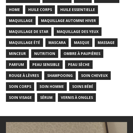
HOME
HUILE CORPS
HUILE ESSENTIELLE
MAQUILLAGE
MAQUILLAGE AUTOMNE HIVER
MAQUILLAGE DE STAR
MAQUILLAGE DES YEUX
MAQUILLAGE ÉTÉ
MASCARA
MASQUE
MASSAGE
MINCEUR
NUTRITION
OMBRE À PAUPIÈRES
PARFUM
PEAU SENSIBLE
PEAU SÈCHE
ROUGE À LÈVRES
SHAMPOOING
SOIN CHEVEUX
SOIN CORPS
SOIN HOMME
SOINS BÉBÉ
SOIN VISAGE
SÉRUM
VERNIS À ONGLES