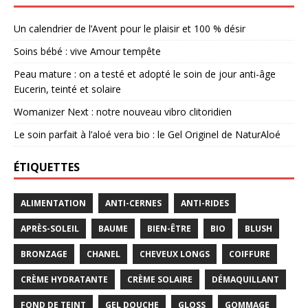
Un calendrier de l’Avent pour le plaisir et 100 % désir
Soins bébé : vive Amour tempête
Peau mature : on a testé et adopté le soin de jour anti-âge
Eucerin, teinté et solaire
Womanizer Next : notre nouveau vibro clitoridien
Le soin parfait à l’aloé vera bio : le Gel Originel de NaturAloé
ÉTIQUETTES
ALIMENTATION
ANTI-CERNES
ANTI-RIDES
APRÈS-SOLEIL
BAUME
BIEN-ÊTRE
BIO
BLUSH
BRONZAGE
CHANEL
CHEVEUX LONGS
COIFFURE
CRÈME HYDRATANTE
CRÈME SOLAIRE
DÉMAQUILLANT
FOND DE TEINT
GEL DOUCHE
GLOSS
GOMMAGE