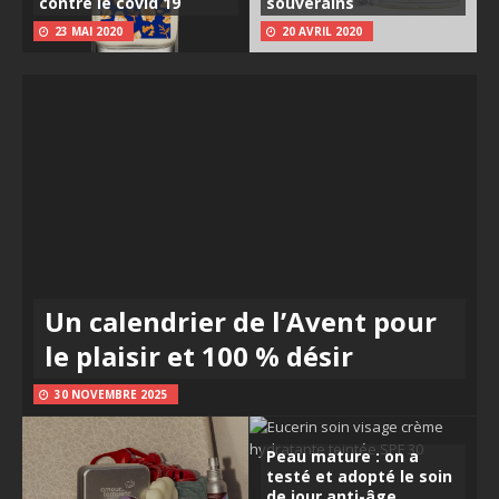
contre le covid 19
souverains
23 MAI 2020
20 AVRIL 2020
Un calendrier de l’Avent pour
le plaisir et 100 % désir
30 NOVEMBRE 2025
Peau mature : on a
testé et adopté le soin
de jour anti-âge