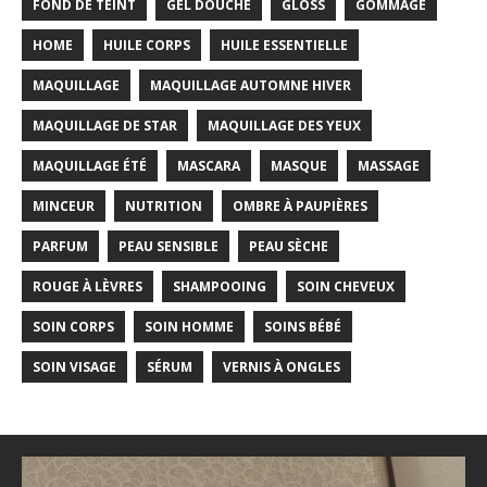
FOND DE TEINT
GEL DOUCHE
GLOSS
GOMMAGE
HOME
HUILE CORPS
HUILE ESSENTIELLE
MAQUILLAGE
MAQUILLAGE AUTOMNE HIVER
MAQUILLAGE DE STAR
MAQUILLAGE DES YEUX
MAQUILLAGE ÉTÉ
MASCARA
MASQUE
MASSAGE
MINCEUR
NUTRITION
OMBRE À PAUPIÈRES
PARFUM
PEAU SENSIBLE
PEAU SÈCHE
ROUGE À LÈVRES
SHAMPOOING
SOIN CHEVEUX
SOIN CORPS
SOIN HOMME
SOINS BÉBÉ
SOIN VISAGE
SÉRUM
VERNIS À ONGLES