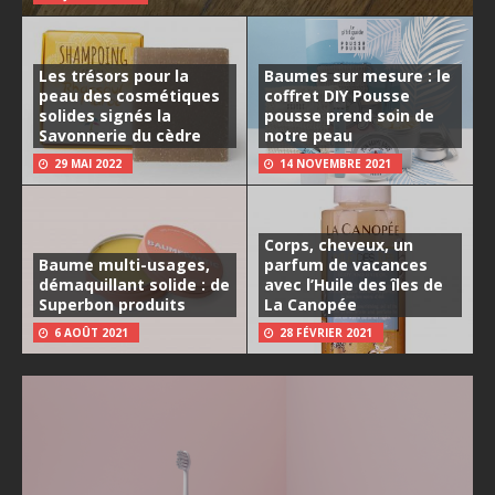
Les trésors pour la
Baumes sur mesure : le
peau des cosmétiques
coffret DIY Pousse
solides signés la
pousse prend soin de
Savonnerie du cèdre
notre peau
29 MAI 2022
14 NOVEMBRE 2021
Corps, cheveux, un
Baume multi-usages,
parfum de vacances
démaquillant solide : de
avec l’Huile des îles de
Superbon produits
La Canopée
6 AOÛT 2021
28 FÉVRIER 2021