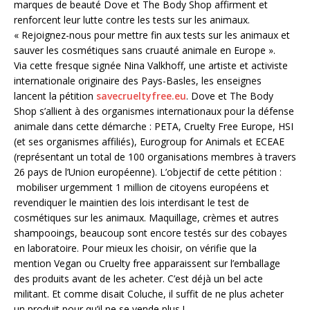
marques de beauté Dove et The Body Shop affirment et
renforcent leur lutte contre les tests sur les animaux.
« Rejoignez-nous pour mettre fin aux tests sur les animaux et
sauver les cosmétiques sans cruauté animale en Europe ».
Via cette fresque signée Nina Valkhoff, une artiste et activiste
internationale originaire des Pays-Basles, les enseignes
lancent la pétition
savecrueltyfree.eu
. Dove et The Body
Shop s’allient à des organismes internationaux pour la défense
animale dans cette démarche : PETA, Cruelty Free Europe, HSI
(et ses organismes affiliés), Eurogroup for Animals et ECEAE
(représentant un total de 100 organisations membres à travers
26 pays de l’Union européenne). L’objectif de cette pétition :
mobiliser urgemment 1 million de citoyens européens et
revendiquer le maintien des lois interdisant le test de
cosmétiques sur les animaux. Maquillage, crèmes et autres
shampooings, beaucoup sont encore testés sur des cobayes
en laboratoire. Pour mieux les choisir, on vérifie que la
mention Vegan ou Cruelty free apparaissent sur l’emballage
des produits avant de les acheter. C’est déjà un bel acte
militant. Et comme disait Coluche, il suffit de ne plus acheter
un produit pour qu’il ne se vende plus !