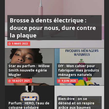
Brosse à dents électrique :
douce pour nous, dure contre
la plaque
5 MARS 2022
Star au parfum : Willow
DIY : Mon cahier pour
Smith nouvelle égérie
fabriquer mes produits
Mugler
ménagers naturels
18 AOÛT 2021
9 JUIN 2020
Bien-être : on se
Parfum : HERO, l’eau de
détend et on respire
cologne solidaire
grâce aux baumes