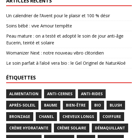
ARTICLES RÉCENTS
Un calendrier de l’Avent pour le plaisir et 100 % désir
Soins bébé : vive Amour tempête
Peau mature : on a testé et adopté le soin de jour anti-âge
Eucerin, teinté et solaire
Womanizer Next : notre nouveau vibro clitoridien
Le soin parfait à l’aloé vera bio : le Gel Originel de NaturAloé
ÉTIQUETTES
ALIMENTATION
ANTI-CERNES
ANTI-RIDES
APRÈS-SOLEIL
BAUME
BIEN-ÊTRE
BIO
BLUSH
BRONZAGE
CHANEL
CHEVEUX LONGS
COIFFURE
CRÈME HYDRATANTE
CRÈME SOLAIRE
DÉMAQUILLANT