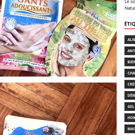
Le so
Natu
ÉTI
ALI
ANT
BIE
CHA
CRÈ
DÉM
GEL
HO
MAQ