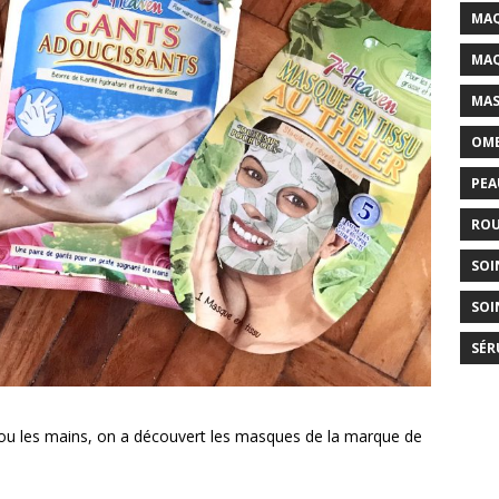
MAQ
MAQ
MAS
OMB
PEA
ROU
SOI
SOI
SÉR
e ou les mains, on a découvert les masques de la marque de