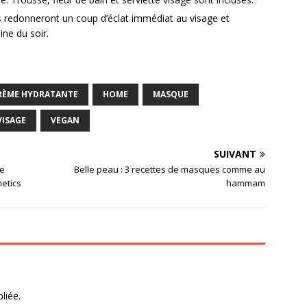
ils redonneront un coup d’éclat immédiat au visage et
ine du soir.
RÈME HYDRATANTE
HOME
MASQUE
VISAGE
VEGAN
SUIVANT
le
Belle peau : 3 recettes de masques comme au
metics
hammam
liée.