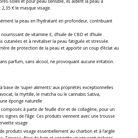
rès-soleil et pour peau sensible, ils aident la peau à
: 2,35 € le masque visage.
anément la peau en l’hydratant en profondeur, contribuant
ourrissant de vitamine E, d’huile de CBD et d’huile
s cutanées et à revitaliser la peau fatiguée et stressée.
rière de protection de la peau et apporte un coup d’éclat au
ns parfum, sans alcool, ne provoquant aucune irritation.
à base de ‘super-aliments’ aux propriétés exceptionnelles
vocat, la myrtille, le matcha ou le cannabis Sativa,
’une éponge naturelle
composés à partir de feuille d’or et de collagène, pour un
es signes de l’âge. Ces produits viennent avec une trousse
rviette visage
 de produits visage essentiellement au charbon et à l’argile
. Trousse, fleur de bain et serviette visage sont incluses.