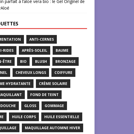
in parfait à l’aloé vera bio : le Gel Originel de
rAloé
QUETTES
MENTATION
ANTI-CERNES
I-RIDES
APRÈS-SOLEIL
BAUME
N-ÊTRE
BIO
BLUSH
BRONZAGE
NEL
CHEVEUX LONGS
COIFFURE
ME HYDRATANTE
CRÈME SOLAIRE
AQUILLANT
FOND DE TEINT
 DOUCHE
GLOSS
GOMMAGE
ME
HUILE CORPS
HUILE ESSENTIELLE
UILLAGE
MAQUILLAGE AUTOMNE HIVER