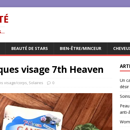
TÉ
...
BEAUTÉ DE STARS
BIEN-ÊTRE/MINCEUR
CHEVEU
sques visage 7th Heaven
ART
Un ca
ns visage/corps
,
Solaires
0
désir
Soins
Peau 
anti-
Woman