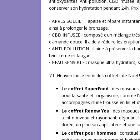
antioxydantes. Anti-pollution, CBD infusée, ap
conserver son hydratation pendant 24h. Prix 
• APRES SOLEIL : il apaise et répare instant
ainsi à prolonger le bronzage.
• CBD INFUSEE : composé d’un mélange très n
d’amande douce. Il aide à réduire les éruption
• ANTI-POLLUTION : il aide à préserver la bar
teint terne et fatigué.
• PEAU SENSIBLE : masque ultra hydratant, sa
7th Heaven lance enfin des coffrets de Noël !
Le coffret SuperFood
: des masques 
pour la santé et l’organisme, comme l’a
accompagnés d’une trousse en lin et d
Le coffret Renew You
: des masques 
teint nouveau et rayonnant, déjouant l
dorée, un pinceau applicateur et une se
Le coffret pour hommes
: constitué
noire, pour une peau propre et hydratée