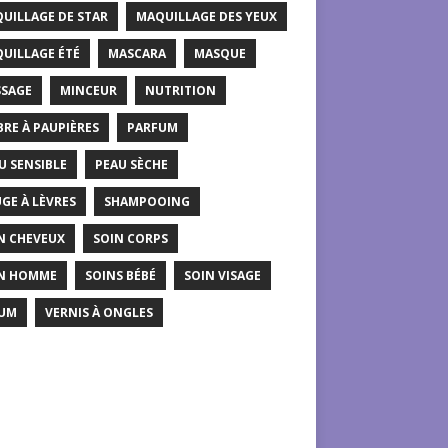
UILLAGE DE STAR
MAQUILLAGE DES YEUX
UILLAGE ÉTÉ
MASCARA
MASQUE
SAGE
MINCEUR
NUTRITION
RE À PAUPIÈRES
PARFUM
U SENSIBLE
PEAU SÈCHE
GE À LÈVRES
SHAMPOOING
N CHEVEUX
SOIN CORPS
N HOMME
SOINS BÉBÉ
SOIN VISAGE
UM
VERNIS À ONGLES