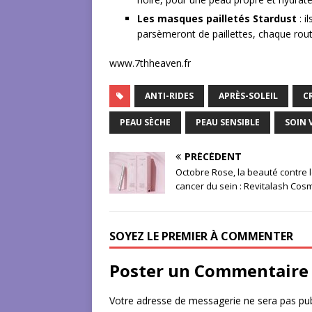
Les masques pailletés Stardust
: 
parsèmeront de paillettes, chaque rout
www.7thheaven.fr
ANTI-RIDES
APRÈS-SOLEIL
C
PEAU SÈCHE
PEAU SENSIBLE
SOIN 
PRÉCÉDENT
Octobre Rose, la beauté contre 
cancer du sein : Revitalash Cos
SOYEZ LE PREMIER À COMMENTER
Poster un Commentaire
Votre adresse de messagerie ne sera pas pub