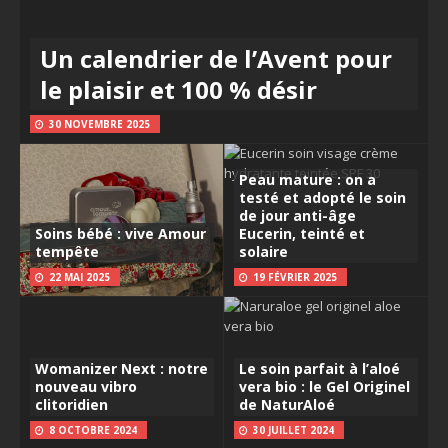
Un calendrier de l’Avent pour
le plaisir et 100 % désir
30 NOVEMBRE 2025
Peau mature : on a
testé et adopté le soin
de jour anti-âge
Soins bébé : vive Amour
Eucerin, teinté et
tempête
solaire
22 MAI 2025
19 FÉVRIER 2025
Womanizer Next : notre
Le soin parfait à l’aloé
nouveau vibro
vera bio : le Gel Originel
clitoridien
de NaturAloé
8 OCTOBRE 2024
30 JUILLET 2024