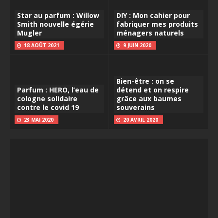
Star au parfum : Willow
DIY : Mon cahier pour
Smith nouvelle égérie
fabriquer mes produits
Mugler
ménagers naturels
18 AOÛT 2021
9 JUIN 2020
Bien-être : on se
Parfum : HERO, l’eau de
détend et on respire
cologne solidaire
grâce aux baumes
contre le covid 19
souverains
23 MAI 2020
20 AVRIL 2020