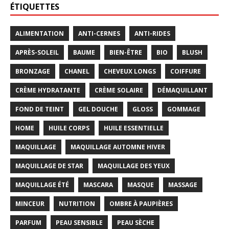
ÉTIQUETTES
ALIMENTATION
ANTI-CERNES
ANTI-RIDES
APRÈS-SOLEIL
BAUME
BIEN-ÊTRE
BIO
BLUSH
BRONZAGE
CHANEL
CHEVEUX LONGS
COIFFURE
CRÈME HYDRATANTE
CRÈME SOLAIRE
DÉMAQUILLANT
FOND DE TEINT
GEL DOUCHE
GLOSS
GOMMAGE
HOME
HUILE CORPS
HUILE ESSENTIELLE
MAQUILLAGE
MAQUILLAGE AUTOMNE HIVER
MAQUILLAGE DE STAR
MAQUILLAGE DES YEUX
MAQUILLAGE ÉTÉ
MASCARA
MASQUE
MASSAGE
MINCEUR
NUTRITION
OMBRE À PAUPIÈRES
PARFUM
PEAU SENSIBLE
PEAU SÈCHE