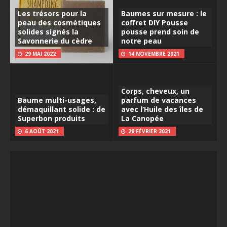
Les trésors pour la
Baumes sur mesure : le
peau des cosmétiques
coffret DIY Pousse
solides signés la
pousse prend soin de
Savonnerie du cèdre
notre peau
29 MAI 2022
14 NOVEMBRE 2021
Corps, cheveux, un
Baume multi-usages,
parfum de vacances
démaquillant solide : de
avec l’Huile des îles de
Superbon produits
La Canopée
6 AOÛT 2021
28 FÉVRIER 2021