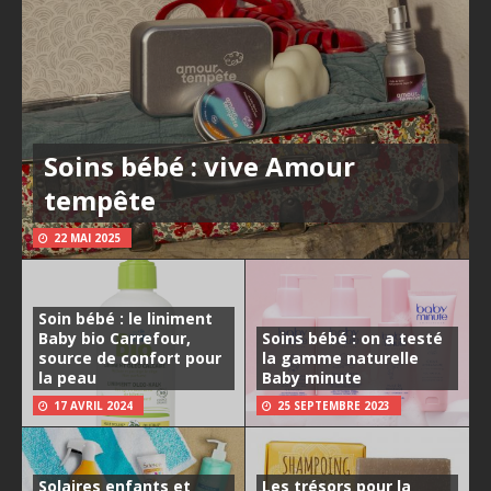
Soins bébé : vive Amour
tempête
22 MAI 2025
Soin bébé : le liniment
Baby bio Carrefour,
Soins bébé : on a testé
source de confort pour
la gamme naturelle
la peau
Baby minute
17 AVRIL 2024
25 SEPTEMBRE 2023
Solaires enfants et
Les trésors pour la