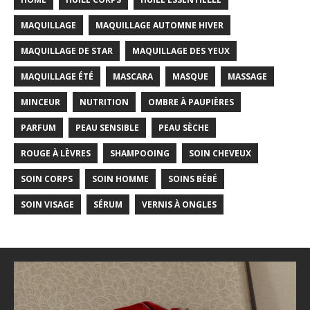
MAQUILLAGE
MAQUILLAGE AUTOMNE HIVER
MAQUILLAGE DE STAR
MAQUILLAGE DES YEUX
MAQUILLAGE ÉTÉ
MASCARA
MASQUE
MASSAGE
MINCEUR
NUTRITION
OMBRE À PAUPIÈRES
PARFUM
PEAU SENSIBLE
PEAU SÈCHE
ROUGE À LÈVRES
SHAMPOOING
SOIN CHEVEUX
SOIN CORPS
SOIN HOMME
SOINS BÉBÉ
SOIN VISAGE
SÉRUM
VERNIS À ONGLES