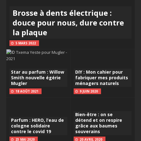
Brosse à dents électrique :
douce pour nous, dure contre
la plaque
5 MARS 2022
Star au parfum : Willow
DIY : Mon cahier pour
Smith nouvelle égérie
fabriquer mes produits
Mugler
ménagers naturels
18 AOÛT 2021
9 JUIN 2020
Bien-être : on se
Parfum : HERO, l’eau de
détend et on respire
cologne solidaire
grâce aux baumes
contre le covid 19
souverains
23 MAI 2020
20 AVRIL 2020