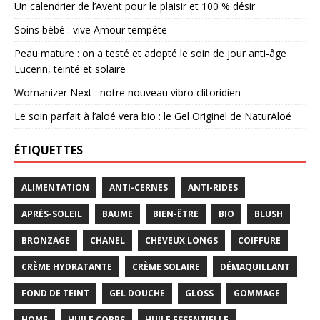
Un calendrier de l’Avent pour le plaisir et 100 % désir
Soins bébé : vive Amour tempête
Peau mature : on a testé et adopté le soin de jour anti-âge
Eucerin, teinté et solaire
Womanizer Next : notre nouveau vibro clitoridien
Le soin parfait à l’aloé vera bio : le Gel Originel de NaturAloé
ÉTIQUETTES
ALIMENTATION
ANTI-CERNES
ANTI-RIDES
APRÈS-SOLEIL
BAUME
BIEN-ÊTRE
BIO
BLUSH
BRONZAGE
CHANEL
CHEVEUX LONGS
COIFFURE
CRÈME HYDRATANTE
CRÈME SOLAIRE
DÉMAQUILLANT
FOND DE TEINT
GEL DOUCHE
GLOSS
GOMMAGE
HOME
HUILE CORPS
HUILE ESSENTIELLE