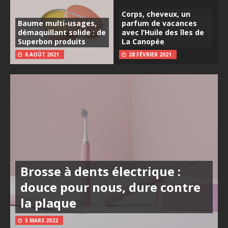
Corps, cheveux, un
Baume multi-usages,
parfum de vacances
démaquillant solide : de
avec l’Huile des îles de
Superbon produits
La Canopée
6 AOÛT 2021
28 FÉVRIER 2021
Brosse à dents électrique :
douce pour nous, dure contre
la plaque
5 MARS 2022