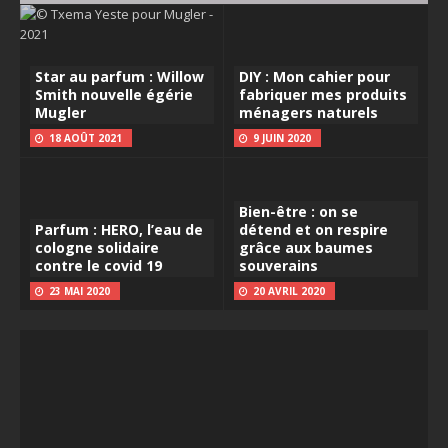
Star au parfum : Willow
DIY : Mon cahier pour
Smith nouvelle égérie
fabriquer mes produits
Mugler
ménagers naturels
18 AOÛT 2021
9 JUIN 2020
Bien-être : on se
Parfum : HERO, l’eau de
détend et on respire
cologne solidaire
grâce aux baumes
contre le covid 19
souverains
23 MAI 2020
20 AVRIL 2020