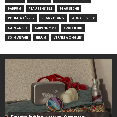
PARFUM
PEAU SENSIBLE
PEAU SÈCHE
ROUGE À LÈVRES
SHAMPOOING
SOIN CHEVEUX
SOIN CORPS
SOIN HOMME
SOINS BÉBÉ
SOIN VISAGE
SÉRUM
VERNIS À ONGLES
Soins bébé : vive Amour