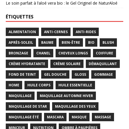
Le soin parfait à l’aloé vera bio : le Gel Originel de NaturAloé
ÉTIQUETTES
ALIMENTATION
ANTI-CERNES
ANTI-RIDES
APRÈS-SOLEIL
BAUME
BIEN-ÊTRE
BIO
BLUSH
BRONZAGE
CHANEL
CHEVEUX LONGS
COIFFURE
CRÈME HYDRATANTE
CRÈME SOLAIRE
DÉMAQUILLANT
FOND DE TEINT
GEL DOUCHE
GLOSS
GOMMAGE
HOME
HUILE CORPS
HUILE ESSENTIELLE
MAQUILLAGE
MAQUILLAGE AUTOMNE HIVER
MAQUILLAGE DE STAR
MAQUILLAGE DES YEUX
MAQUILLAGE ÉTÉ
MASCARA
MASQUE
MASSAGE
MINCEUR
NUTRITION
OMBRE À PAUPIÈRES