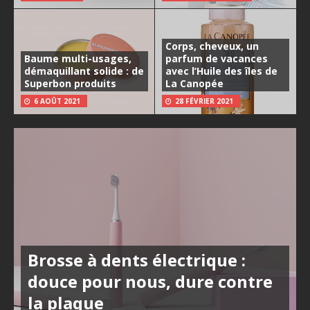
Corps, cheveux, un
Baume multi-usages,
parfum de vacances
démaquillant solide : de
avec l’Huile des îles de
Superbon produits
La Canopée
6 AOÛT 2021
28 FÉVRIER 2021
Brosse à dents électrique :
douce pour nous, dure contre
la plaque