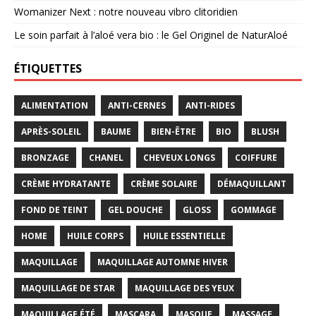
Womanizer Next : notre nouveau vibro clitoridien
Le soin parfait à l’aloé vera bio : le Gel Originel de NaturAloé
ÉTIQUETTES
ALIMENTATION
ANTI-CERNES
ANTI-RIDES
APRÈS-SOLEIL
BAUME
BIEN-ÊTRE
BIO
BLUSH
BRONZAGE
CHANEL
CHEVEUX LONGS
COIFFURE
CRÈME HYDRATANTE
CRÈME SOLAIRE
DÉMAQUILLANT
FOND DE TEINT
GEL DOUCHE
GLOSS
GOMMAGE
HOME
HUILE CORPS
HUILE ESSENTIELLE
MAQUILLAGE
MAQUILLAGE AUTOMNE HIVER
MAQUILLAGE DE STAR
MAQUILLAGE DES YEUX
MAQUILLAGE ÉTÉ
MASCARA
MASQUE
MASSAGE