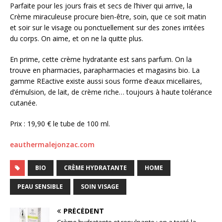
Parfaite pour les jours frais et secs de l’hiver qui arrive, la
Crème miraculeuse procure bien-être, soin, que ce soit matin
et soir sur le visage ou ponctuellement sur des zones irritées
du corps. On aime, et on ne la quitte plus.
En prime, cette crème hydratante est sans parfum. On la
trouve en pharmacies, parapharmacies et magasins bio. La
gamme REactive existe aussi sous forme d’eaux micellaires,
d’émulsion, de lait, de crème riche… toujours à haute tolérance
cutanée.
Prix : 19,90 € le tube de 100 ml.
eauthermalejonzac.com
BIO
CRÈME HYDRATANTE
HOME
PEAU SENSIBLE
SOIN VISAGE
PRÉCÉDENT
Crème hydratante et repulpante : on a testé la