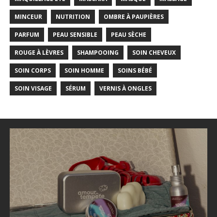
MINCEUR
NUTRITION
OMBRE À PAUPIÈRES
PARFUM
PEAU SENSIBLE
PEAU SÈCHE
ROUGE À LÈVRES
SHAMPOOING
SOIN CHEVEUX
SOIN CORPS
SOIN HOMME
SOINS BÉBÉ
SOIN VISAGE
SÉRUM
VERNIS À ONGLES