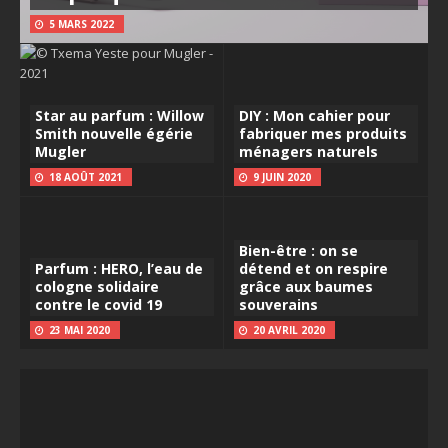
5 MARS 2022
Star au parfum : Willow
DIY : Mon cahier pour
Smith nouvelle égérie
fabriquer mes produits
Mugler
ménagers naturels
18 AOÛT 2021
9 JUIN 2020
Bien-être : on se
Parfum : HERO, l’eau de
détend et on respire
cologne solidaire
grâce aux baumes
contre le covid 19
souverains
23 MAI 2020
20 AVRIL 2020