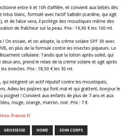
tionne entre 6 et 10h d’affilée, et convient aux bébés dès
lotus blanc, formulé avec l’actif Saltidin (icardine, qui agit
ns), et de l’aloe vera, il protège des moustiques même des
ation de fraîcheur sur la peau. Prix : 19,90 € les 100 ml.
es ! On essaie, et on adopte, la crème solaire SPF 30 avec
VB, en plus de la formule contre les insectes piqueurs. Le
lissement cellulaire. Tandis que la lotion après-soleil, qui
 deux ans, prend le relais de la crème solaire et agit après
les insectes. Prix : 18,50 € les 30 ml.
qui intègrent un actif répulsif contre les moustiques,
ns. Adieu les piqûres qui font mal et qui grattent, bonjour le
 au poignet ! Convient aux enfants de plus de 7 ans et aux
leu, rouge, orange, marron, noir. Prix : 7 €.
tno-france.fr
GROSSESSE
HOME
SOIN CORPS