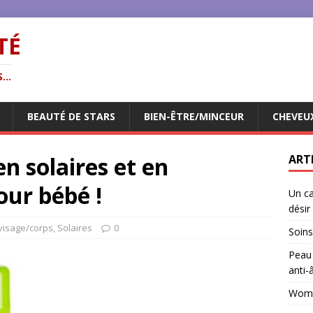
TÉ
...
BEAUTÉ DE STARS
BIEN-ÊTRE/MINCEUR
CHEVEU
n solaires et en
ART
our bébé !
Un ca
désir
visage/corps
,
Solaires
0
Soins
Peau 
anti-
Woman