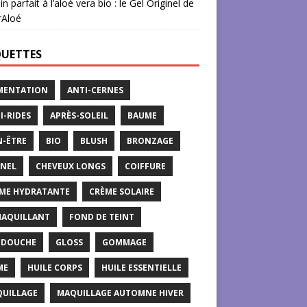
in parfait à l’aloé vera bio : le Gel Originel de
rAloé
QUETTES
MENTATION
ANTI-CERNES
I-RIDES
APRÈS-SOLEIL
BAUME
N-ÊTRE
BIO
BLUSH
BRONZAGE
NEL
CHEVEUX LONGS
COIFFURE
ME HYDRATANTE
CRÈME SOLAIRE
AQUILLANT
FOND DE TEINT
 DOUCHE
GLOSS
GOMMAGE
ME
HUILE CORPS
HUILE ESSENTIELLE
UILLAGE
MAQUILLAGE AUTOMNE HIVER