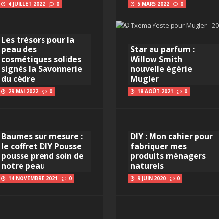
4 JUILLET 2022
0
5 MARS 2022
0
Les trésors pour la
peau des
Star au parfum :
cosmétiques solides
Willow Smith
signés la Savonnerie
nouvelle égérie
du cèdre
Mugler
29 MAI 2022
0
18 AOÛT 2021
0
Baumes sur mesure :
DIY : Mon cahier pour
le coffret DIY Pousse
fabriquer mes
pousse prend soin de
produits ménagers
notre peau
naturels
14 NOVEMBRE 2021
0
9 JUIN 2020
0