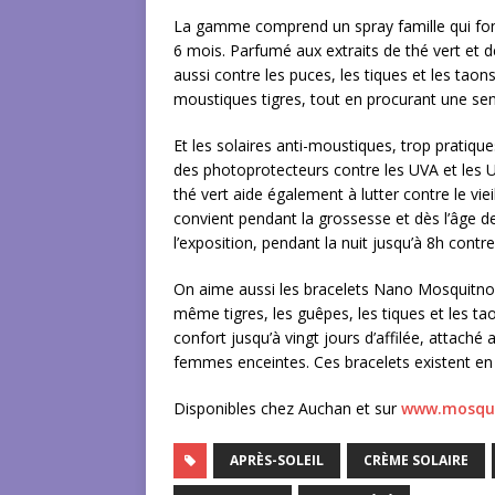
La gamme comprend un spray famille qui fonc
6 mois. Parfumé aux extraits de thé vert et de 
aussi contre les puces, les tiques et les tao
moustiques tigres, tout en procurant une sens
Et les solaires anti-moustiques, trop pratiqu
des photoprotecteurs contre les UVA et les U
thé vert aide également à lutter contre le vieil
convient pendant la grossesse et dès l’âge de
l’exposition, pendant la nuit jusqu’à 8h contre 
On aime aussi les bracelets Nano Mosquitno, 
même tigres, les guêpes, les tiques et les tao
confort jusqu’à vingt jours d’affilée, attaché
femmes enceintes. Ces bracelets existent en b
Disponibles chez Auchan et sur
www.mosqui
APRÈS-SOLEIL
CRÈME SOLAIRE