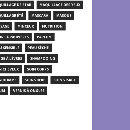
UILLAGE DE STAR
MAQUILLAGE DES YEUX
UILLAGE ÉTÉ
MASCARA
MASQUE
SAGE
MINCEUR
NUTRITION
RE À PAUPIÈRES
PARFUM
U SENSIBLE
PEAU SÈCHE
GE À LÈVRES
SHAMPOOING
N CHEVEUX
SOIN CORPS
N HOMME
SOINS BÉBÉ
SOIN VISAGE
UM
VERNIS À ONGLES