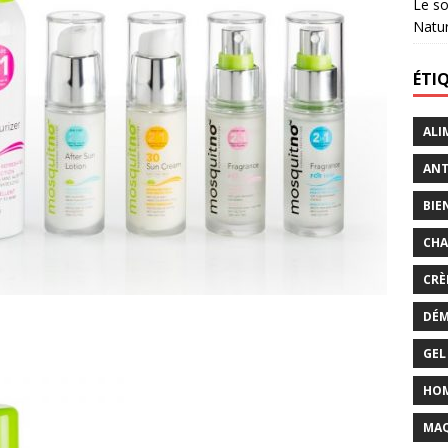
Le so
Natu
ÉTI
ALI
ANT
BIE
CHA
CRÈ
DÉM
GEL
HO
MAQ