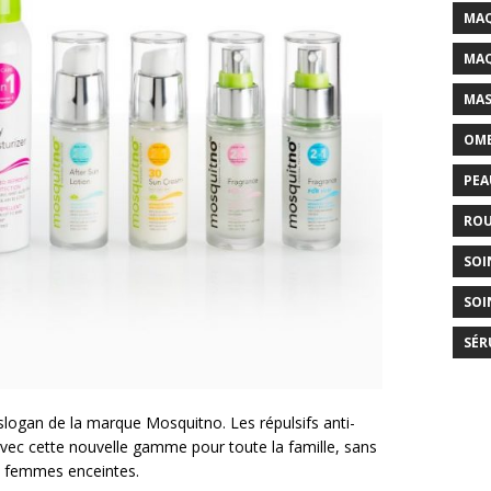
MAQ
MAQ
MAS
OMB
PEA
ROU
SOI
SOI
SÉR
e slogan de la marque Mosquitno. Les répulsifs anti-
 avec cette nouvelle gamme pour toute la famille, sans
 femmes enceintes.