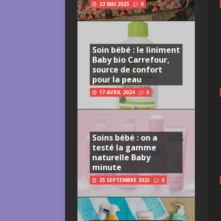
22 MAI 2025
0
Soin bébé : le liniment
Baby bio Carrefour,
source de confort
pour la peau
17 AVRIL 2024
0
Soins bébé : on a
testé la gamme
naturelle Baby
minute
25 SEPTEMBRE 2023
0