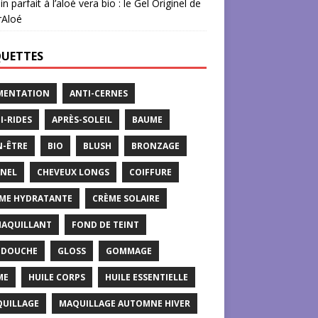
in parfait à l’aloé vera bio : le Gel Originel de
rAloé
QUETTES
MENTATION
ANTI-CERNES
I-RIDES
APRÈS-SOLEIL
BAUME
N-ÊTRE
BIO
BLUSH
BRONZAGE
NEL
CHEVEUX LONGS
COIFFURE
ME HYDRATANTE
CRÈME SOLAIRE
AQUILLANT
FOND DE TEINT
 DOUCHE
GLOSS
GOMMAGE
ME
HUILE CORPS
HUILE ESSENTIELLE
UILLAGE
MAQUILLAGE AUTOMNE HIVER