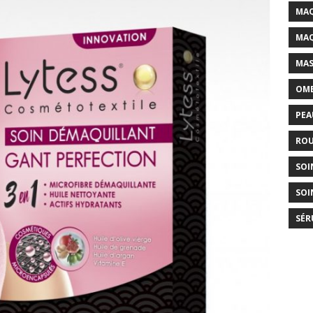
MAQ
MAQ
MAS
OMB
PEA
ROU
SOI
SOI
SÉR