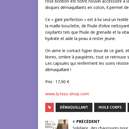
rose bonbon est notre nouvel accessoire à la 
disques démaquillants en coton, il permet de 
Ce « gant perfection » est à lui seul un texti
la maille bouclette, de l’huile d’olive nettoya
oxydants tels que l’huile de grenade et la vit
hydrate et aide la peau à rester jeune.
On aime le contact hyper doux de ce gant, et l
lèvres, ombre à paupières, tout se retrouve sur
Les capsules qui renferment les soins résiste
démaquillant !
Prix : 17,90 €
www.lytess-shop.com
DÉMAQUILLANT
HUILE CORPS
PRÉCÉDENT
Solidaire : des chaussures pour 