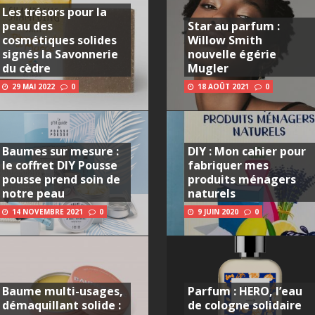
Les trésors pour la
peau des
Star au parfum :
cosmétiques solides
Willow Smith
signés la Savonnerie
nouvelle égérie
du cèdre
Mugler
29 MAI 2022
0
18 AOÛT 2021
0
Baumes sur mesure :
DIY : Mon cahier pour
le coffret DIY Pousse
fabriquer mes
pousse prend soin de
produits ménagers
notre peau
naturels
14 NOVEMBRE 2021
0
9 JUIN 2020
0
Baume multi-usages,
Parfum : HERO, l’eau
démaquillant solide :
de cologne solidaire