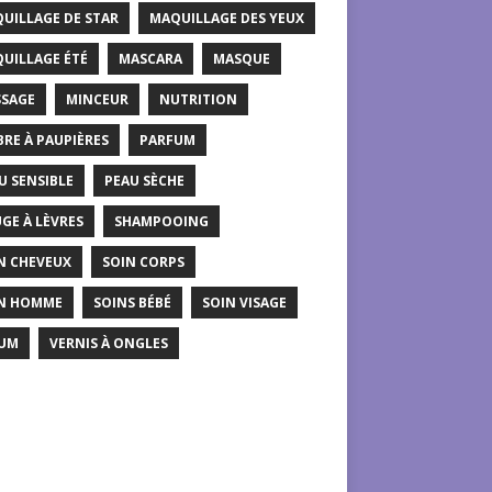
UILLAGE DE STAR
MAQUILLAGE DES YEUX
UILLAGE ÉTÉ
MASCARA
MASQUE
SAGE
MINCEUR
NUTRITION
RE À PAUPIÈRES
PARFUM
U SENSIBLE
PEAU SÈCHE
GE À LÈVRES
SHAMPOOING
N CHEVEUX
SOIN CORPS
N HOMME
SOINS BÉBÉ
SOIN VISAGE
UM
VERNIS À ONGLES