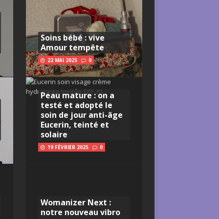
Soins bébé : vive
Amour tempête
22 MAI 2025
0
Peau mature : on a
testé et adopté le
soin de jour anti-âge
Eucerin, teinté et
solaire
19 FÉVRIER 2025
0
Womanizer Next :
notre nouveau vibro