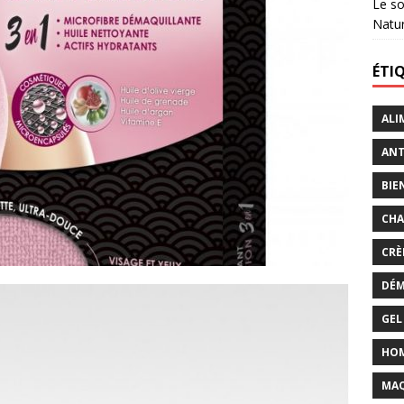
Le so
Natu
ÉTI
ALI
ANT
BIE
CHA
CRÈ
DÉM
GEL
HO
MAQ