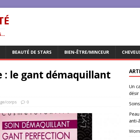
TÉ
...
BEAUTÉ DE STARS
BIEN-ÊTRE/MINCEUR
CHEVEU
 : le gant démaquillant
ART
Un ca
désir
age/corps
0
Soins
Peau 
anti-
Woman