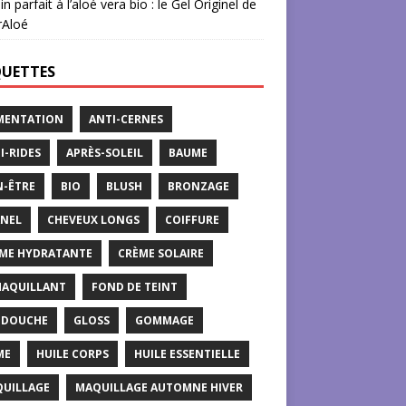
in parfait à l’aloé vera bio : le Gel Originel de
rAloé
QUETTES
MENTATION
ANTI-CERNES
I-RIDES
APRÈS-SOLEIL
BAUME
N-ÊTRE
BIO
BLUSH
BRONZAGE
NEL
CHEVEUX LONGS
COIFFURE
ME HYDRATANTE
CRÈME SOLAIRE
AQUILLANT
FOND DE TEINT
 DOUCHE
GLOSS
GOMMAGE
ME
HUILE CORPS
HUILE ESSENTIELLE
UILLAGE
MAQUILLAGE AUTOMNE HIVER