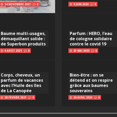
14 NOVEMBRE 2021
0
9 JUIN 2020
0
Baume multi-usages,
Parfum : HERO, l’eau
démaquillant solide :
de cologne solidaire
de Superbon produits
contre le covid 19
6 AOÛT 2021
0
23 MAI 2020
0
Corps, cheveux, un
Bien-être : on se
parfum de vacances
détend et on respire
avec l’Huile des îles
grâce aux baumes
de La Canopée
souverains
28 FÉVRIER 2021
0
20 AVRIL 2020
0