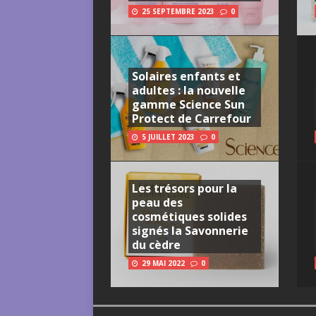
25 SEPTEMBRE 2023
0
Solaires enfants et
adultes : la nouvelle
gamme Science Sun
Protect de Carrefour
5 JUILLET 2023
0
Les trésors pour la
peau des
cosmétiques solides
signés la Savonnerie
du cèdre
29 MAI 2022
0