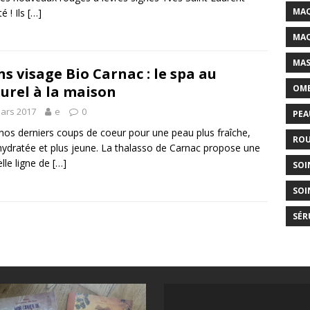
MAQ
é ! Ils
[…]
MAQ
MAS
ns visage Bio Carnac : le spa au
OMB
urel à la maison
ars 2017
e
0
PEA
 nos derniers coups de coeur pour une peau plus fraîche,
ROU
hydratée et plus jeune. La thalasso de Carnac propose une
lle ligne de
[…]
SOI
SOI
SÉR