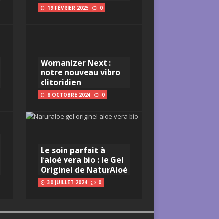
19 FÉVRIER 2025
0
Womanizer Next :
notre nouveau vibro
clitoridien
8 OCTOBRE 2024
0
Le soin parfait à
l’aloé vera bio : le Gel
Originel de NaturAloé
30 JUILLET 2024
0