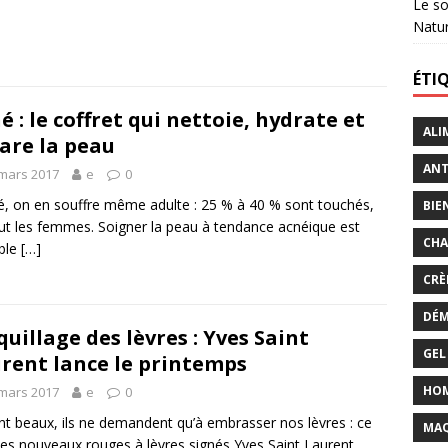
Le so
Natu
ÉTI
é : le coffret qui nettoie, hydrate et
ALI
are la peau
ANT
mars 2017
e
0
é, on en souffre même adulte : 25 % à 40 % sont touchés,
BIE
ut les femmes. Soigner la peau à tendance acnéique est
CHA
ble
[…]
CRÈ
DÉM
uillage des lèvres : Yves Saint
GEL
rent lance le printemps
HO
mars 2017
e
0
ont beaux, ils ne demandent qu’à embrasser nos lèvres : ce
MAQ
les nouveaux rouges à lèvres signés Yves Saint Laurent