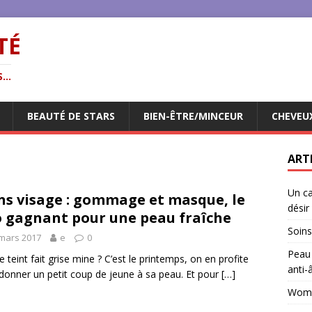
TÉ
...
BEAUTÉ DE STARS
BIEN-ÊTRE/MINCEUR
CHEVEU
ART
Un ca
ns visage : gommage et masque, le
désir
 gagnant pour une peau fraîche
Soins
mars 2017
e
0
Peau 
 teint fait grise mine ? C’est le printemps, on en profite
anti-
donner un petit coup de jeune à sa peau. Et pour
[…]
Woman