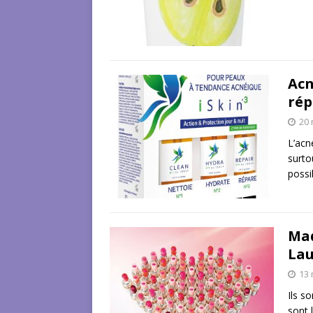
Acn
rép
20 
L’acn
surto
possi
Maq
Lau
13 
Ils s
sont 