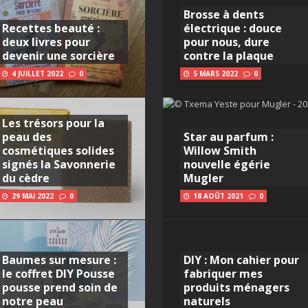
Brosse à dents
Recettes beauté :
électrique : douce
deux livres pour
pour nous, dure
devenir une sorcière
contre la plaque
4 JUILLET 2022
0
5 MARS 2022
0
Les trésors pour la
peau des
Star au parfum :
cosmétiques solides
Willow Smith
signés la Savonnerie
nouvelle égérie
du cèdre
Mugler
29 MAI 2022
0
18 AOÛT 2021
0
Baumes sur mesure :
DIY : Mon cahier pour
le coffret DIY Pousse
fabriquer mes
pousse prend soin de
produits ménagers
notre peau
naturels