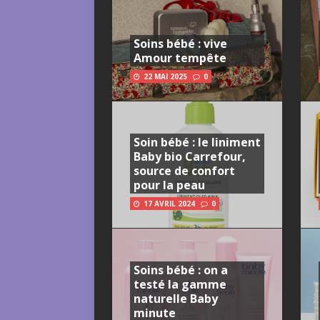
Soins bébé : vive
Amour tempête
22 MAI 2025
0
Soin bébé : le liniment
Baby bio Carrefour,
source de confort
pour la peau
17 AVRIL 2024
0
Soins bébé : on a
testé la gamme
naturelle Baby
minute