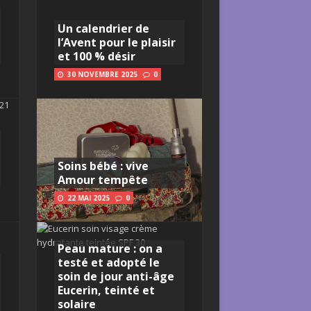
Un calendrier de
l’Avent pour le plaisir
et 100 % désir
30 NOVEMBRE 2025
0
Soins bébé : vive
Amour tempête
22 MAI 2025
0
Peau mature : on a
testé et adopté le
soin de jour anti-âge
Eucerin, teinté et
solaire