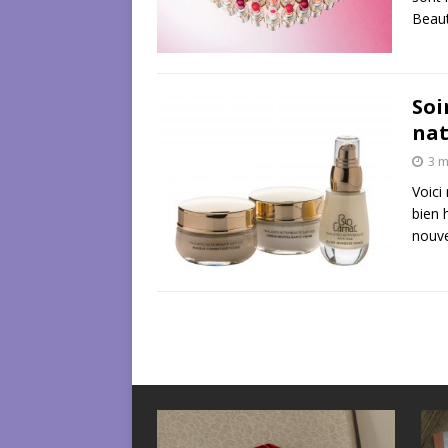
Beaut
Soi
nat
3 m
Voici
bien 
nouve