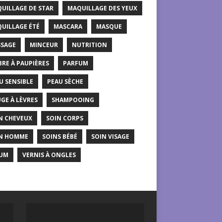
UILLAGE DE STAR
MAQUILLAGE DES YEUX
UILLAGE ÉTÉ
MASCARA
MASQUE
SAGE
MINCEUR
NUTRITION
RE À PAUPIÈRES
PARFUM
U SENSIBLE
PEAU SÈCHE
GE À LÈVRES
SHAMPOOING
N CHEVEUX
SOIN CORPS
N HOMME
SOINS BÉBÉ
SOIN VISAGE
UM
VERNIS À ONGLES