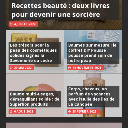
Recettes beauté : deux livres
pour devenir une sorcière
4 JUILLET 2022
Les trésors pour la
Baumes sur mesure : le
peau des cosmétiques
coffret DIY Pousse
solides signés la
pousse prend soin de
Savonnerie du cèdre
notre peau
29 MAI 2022
14 NOVEMBRE 2021
Corps, cheveux, un
Baume multi-usages,
parfum de vacances
démaquillant solide : de
avec l’Huile des îles de
Superbon produits
La Canopée
6 AOÛT 2021
28 FÉVRIER 2021