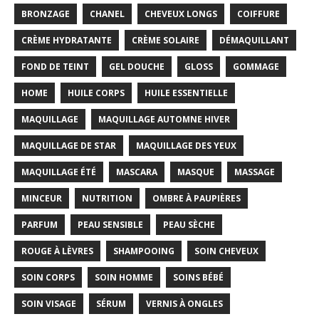
BRONZAGE
CHANEL
CHEVEUX LONGS
COIFFURE
CRÈME HYDRATANTE
CRÈME SOLAIRE
DÉMAQUILLANT
FOND DE TEINT
GEL DOUCHE
GLOSS
GOMMAGE
HOME
HUILE CORPS
HUILE ESSENTIELLE
MAQUILLAGE
MAQUILLAGE AUTOMNE HIVER
MAQUILLAGE DE STAR
MAQUILLAGE DES YEUX
MAQUILLAGE ÉTÉ
MASCARA
MASQUE
MASSAGE
MINCEUR
NUTRITION
OMBRE À PAUPIÈRES
PARFUM
PEAU SENSIBLE
PEAU SÈCHE
ROUGE À LÈVRES
SHAMPOOING
SOIN CHEVEUX
SOIN CORPS
SOIN HOMME
SOINS BÉBÉ
SOIN VISAGE
SÉRUM
VERNIS À ONGLES