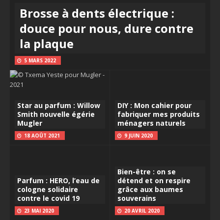
Brosse à dents électrique :
douce pour nous, dure contre
la plaque
5 MARS 2022
Star au parfum : Willow
DIY : Mon cahier pour
Smith nouvelle égérie
fabriquer mes produits
Mugler
ménagers naturels
18 AOÛT 2021
9 JUIN 2020
Bien-être : on se
Parfum : HERO, l’eau de
détend et on respire
cologne solidaire
grâce aux baumes
contre le covid 19
souverains
23 MAI 2020
20 AVRIL 2020