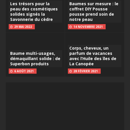
Les trésors pour la
Baumes sur mesure : le
peau des cosmétiques
coffret DIY Pousse
solides signés la
pousse prend soin de
Savonnerie du cèdre
notre peau
29 MAI 2022
14 NOVEMBRE 2021
Corps, cheveux, un
Baume multi-usages,
parfum de vacances
démaquillant solide : de
avec l’Huile des îles de
Superbon produits
La Canopée
6 AOÛT 2021
28 FÉVRIER 2021