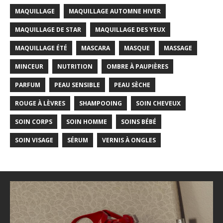
MAQUILLAGE
MAQUILLAGE AUTOMNE HIVER
MAQUILLAGE DE STAR
MAQUILLAGE DES YEUX
MAQUILLAGE ÉTÉ
MASCARA
MASQUE
MASSAGE
MINCEUR
NUTRITION
OMBRE À PAUPIÈRES
PARFUM
PEAU SENSIBLE
PEAU SÈCHE
ROUGE À LÈVRES
SHAMPOOING
SOIN CHEVEUX
SOIN CORPS
SOIN HOMME
SOINS BÉBÉ
SOIN VISAGE
SÉRUM
VERNIS À ONGLES