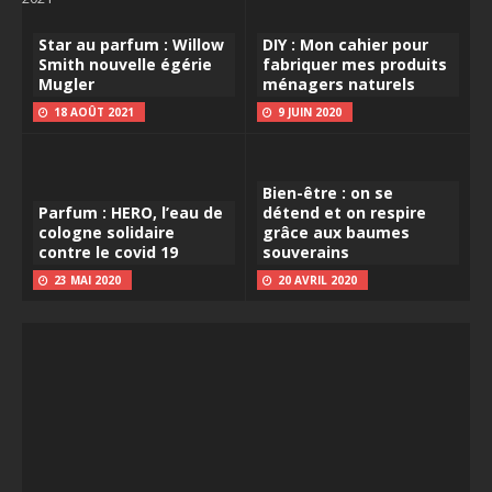
Star au parfum : Willow
DIY : Mon cahier pour
Smith nouvelle égérie
fabriquer mes produits
Mugler
ménagers naturels
18 AOÛT 2021
9 JUIN 2020
Bien-être : on se
Parfum : HERO, l’eau de
détend et on respire
cologne solidaire
grâce aux baumes
contre le covid 19
souverains
23 MAI 2020
20 AVRIL 2020