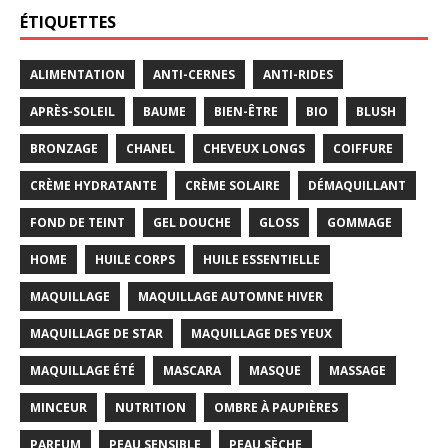
ÉTIQUETTES
ALIMENTATION
ANTI-CERNES
ANTI-RIDES
APRÈS-SOLEIL
BAUME
BIEN-ÊTRE
BIO
BLUSH
BRONZAGE
CHANEL
CHEVEUX LONGS
COIFFURE
CRÈME HYDRATANTE
CRÈME SOLAIRE
DÉMAQUILLANT
FOND DE TEINT
GEL DOUCHE
GLOSS
GOMMAGE
HOME
HUILE CORPS
HUILE ESSENTIELLE
MAQUILLAGE
MAQUILLAGE AUTOMNE HIVER
MAQUILLAGE DE STAR
MAQUILLAGE DES YEUX
MAQUILLAGE ÉTÉ
MASCARA
MASQUE
MASSAGE
MINCEUR
NUTRITION
OMBRE À PAUPIÈRES
PARFUM
PEAU SENSIBLE
PEAU SÈCHE