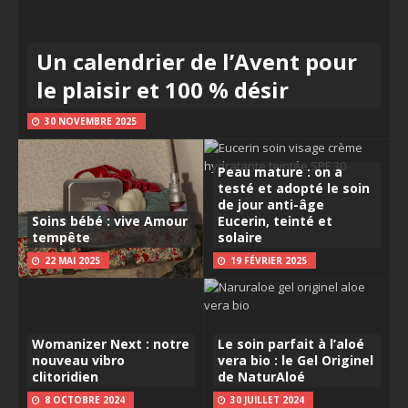
Un calendrier de l’Avent pour
le plaisir et 100 % désir
30 NOVEMBRE 2025
Peau mature : on a
testé et adopté le soin
de jour anti-âge
Soins bébé : vive Amour
Eucerin, teinté et
tempête
solaire
22 MAI 2025
19 FÉVRIER 2025
Womanizer Next : notre
Le soin parfait à l’aloé
nouveau vibro
vera bio : le Gel Originel
clitoridien
de NaturAloé
8 OCTOBRE 2024
30 JUILLET 2024